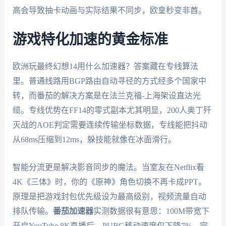
高会导致抽卡动画与实际结果不同步，欧皇秒变非酋。
游戏特化加速的黄金标准
欧洲玩最终幻想14用什么加速器？答案藏在专线算法
里。普通线路用BGP路由自动寻径的方式经多个国家中
转，而番茄的解决方案是在法兰克福-上海架设直达光
缆。专线优势在FF14的零式副本尤其明显，200人奥丁歼
灭战的AOE判定需要连续传输坐标数据，专线能把抖动
从68ms压缩到12ms，躲技能就像在冰面滑行。
智能分流更是解决影音同步的魔法。当室友在Netflix看
4K《三体》时，你的《原神》角色切换不再卡成PPT。
原理是把游戏封包优先级设为最高级别，视频流量自动
排队传输。
番茄加速器
实测数据很有意思：100M带宽下
开启YouTube 8K直播后，PUBG移动速度仅下降7%，完