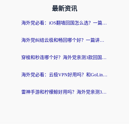
最新资讯
海外党必看：iOS翻墙回国怎么选？一篇搞定无缝访问国内资源
海外党纠结云极和畅回哪个好？一篇讲透回国加速器怎么选（附避坑指南）
穿梭和秒连哪个好？海外党亲测3款回国加速器，教你在国外正常浏览国内网站
海外党必看：云极VPN好用吗？和GoLinkVPN对比哪个回国效果更好？附真实体验指南
雷神手游和柠檬鲸好用吗？海外党亲测3款回国加速器，教你避开破解VPN坑