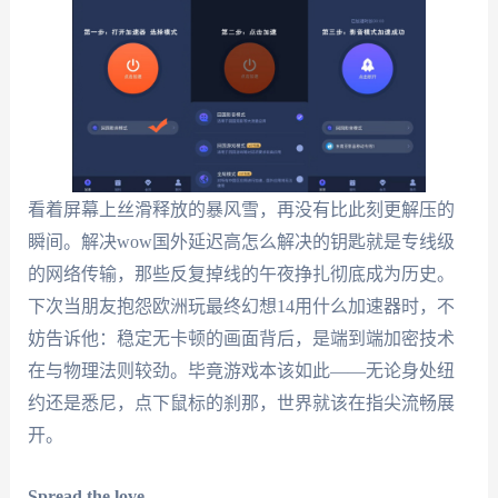
看着屏幕上丝滑释放的暴风雪，再没有比此刻更解压的
瞬间。解决wow国外延迟高怎么解决的钥匙就是专线级
的网络传输，那些反复掉线的午夜挣扎彻底成为历史。
下次当朋友抱怨欧洲玩最终幻想14用什么加速器时，不
妨告诉他：稳定无卡顿的画面背后，是端到端加密技术
在与物理法则较劲。毕竟游戏本该如此——无论身处纽
约还是悉尼，点下鼠标的刹那，世界就该在指尖流畅展
开。
Spread the love