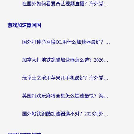
在国外如何看爱奇艺视频直播？海外党亲测有效的回国加速器指南
游戏加速器回国
国外打使命召唤OL用什么加速器最好？海外玩家国服畅玩全攻略（附小众游戏加速技巧）
加拿大打地铁跑酷加速器怎么选？2026海外玩家实测指南（附王国纪元保卫萝卜3加速技巧）
玩率土之滨用苹果几手机最好？海外党必看的国服游戏加速+设备选择指南
英国打欢乐麻将全集怎么提速最快？海外党亲测有效的国服游戏加速指南
国外地铁跑酷加速器选不对？2026海外玩家必看的国服游戏加速全攻略