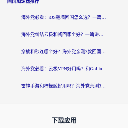
回国加速器推荐
海外党必看：iOS翻墙回国怎么选？一篇搞定无缝访问国内资源
海外党纠结云极和畅回哪个好？一篇讲透回国加速器怎么选（附避坑指南）
穿梭和秒连哪个好？海外党亲测3款回国加速器，教你在国外正常浏览国内网站
海外党必看：云极VPN好用吗？和GoLinkVPN对比哪个回国效果更好？附真实体验指南
雷神手游和柠檬鲸好用吗？海外党亲测3款回国加速器，教你避开破解VPN坑
下载应用