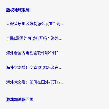
章
版权地域限制
导
航
豆瓣音乐地区限制怎么设置？海外党亲测有效的回国加速方案来了
全民k歌国外可以打开吗？海外党听国内音乐听书的实用指南
海外看国内电视剧软件哪个好？留学生亲测有效的追剧加速方案
海外党别愁！交管12123怎么在国外用？一篇搞定回国资源访问难题
海外党必看：如何在国外打开12123，解决小程序登录难题
游戏加速器回国