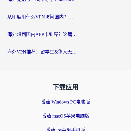
从印度用什么VPN访问国内？海外党亲测的无缝回国上网指南
海外想刷国内APP卡到爆？这篇海外访问国内服务器加速指南帮你解决所有问题
海外VPN推荐：留学生&华人无缝访问国内资源的避坑指南
下载应用
番茄 Windows PC电脑版
番茄 macOS苹果电脑版
番茄 ios苹果手机版