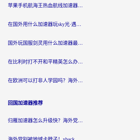
苹果手机航海王热血航线加速器从哪开启？海外玩家国服畅玩全攻略
在国外用什么加速器玩sky光·遇？海外玩家国服畅玩终极指南（附魔兽世界狂暴传奇解决方案）
国外玩国服剑灵用什么加速器最好？2026海外玩家亲测指南（附魔兽世界怀旧服精灵之境加速技巧）
在比利时打不开和平精英怎么办？留学生亲测有效的国服游戏加速方案
在欧洲可以打非人学园吗？海外党国服游戏不卡顿的终极指南
回国加速器推荐
归雁加速器怎么升级快？海外党无缝访问国内资源的全攻略（附免费VPN推荐Dcard热门款）
海外党别被地域卡脖子！xback回国加速器选择全攻略，轻松刷剧玩国服