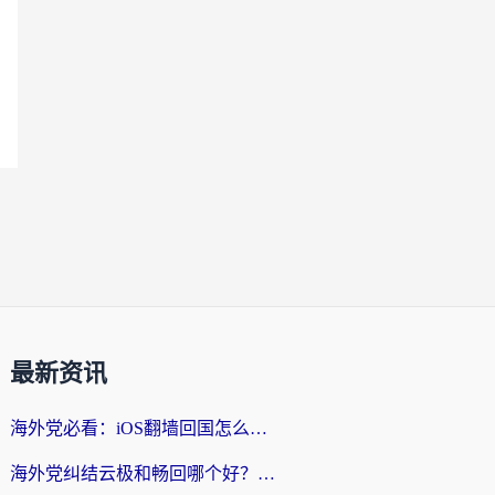
最新资讯
海外党必看：iOS翻墙回国怎么选？一篇搞定无缝访问国内资源
海外党纠结云极和畅回哪个好？一篇讲透回国加速器怎么选（附避坑指南）