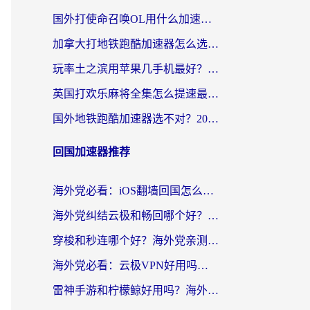
国外打使命召唤OL用什么加速器最好？海外玩家国服畅玩全攻略（附小众游戏加速技巧）
加拿大打地铁跑酷加速器怎么选？2026海外玩家实测指南（附王国纪元保卫萝卜3加速技巧）
玩率土之滨用苹果几手机最好？海外党必看的国服游戏加速+设备选择指南
英国打欢乐麻将全集怎么提速最快？海外党亲测有效的国服游戏加速指南
国外地铁跑酷加速器选不对？2026海外玩家必看的国服游戏加速全攻略
回国加速器推荐
海外党必看：iOS翻墙回国怎么选？一篇搞定无缝访问国内资源
海外党纠结云极和畅回哪个好？一篇讲透回国加速器怎么选（附避坑指南）
穿梭和秒连哪个好？海外党亲测3款回国加速器，教你在国外正常浏览国内网站
海外党必看：云极VPN好用吗？和GoLinkVPN对比哪个回国效果更好？附真实体验指南
雷神手游和柠檬鲸好用吗？海外党亲测3款回国加速器，教你避开破解VPN坑