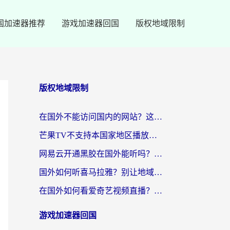
国加速器推荐
游戏加速器回国
版权地域限制
版权地域限制
在国外不能访问国内的网站？这篇攻略帮你无缝连接家乡资源
芒果TV不支持本国家地区播放该怎么解决？海外党追剧看片的终极指南
网易云开通黑胶在国外能听吗？海外党亲测有效的回国听音乐方案
国外如何听喜马拉雅？别让地域限制，断了你的中文声音陪伴
在国外如何看爱奇艺视频直播？海外党亲测有效的回国加速器指南
游戏加速器回国