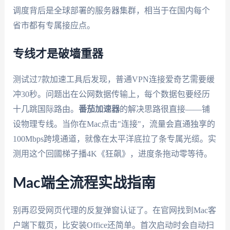
调度背后是全球部署的服务器集群，相当于在国内每个
省市都有专属接应点。
专线才是破墙重器
测试过7款加速工具后发现，普通VPN连接爱奇艺需要缓
冲30秒。问题出在公网数据传输上，每个数据包要经历
十几跳国际路由。
番茄加速器
的解决思路很直接——铺
设物理专线。当你在Mac点击"连接"，流量会直通独享的
100Mbps跨境通道，就像在太平洋底拉了条专属光缆。实
测用这个回國梯子播4K《狂飙》，进度条拖动零等待。
Mac端全流程实战指南
别再忍受网页代理的反复弹窗认证了。在官网找到Mac客
户端下载页，比安装Office还简单。首次启动时会自动扫