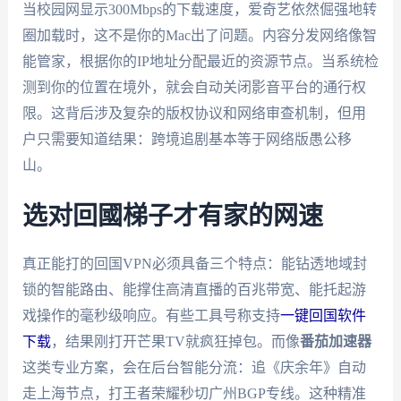
当校园网显示300Mbps的下载速度，爱奇艺依然倔强地转
圈加载时，这不是你的Mac出了问题。内容分发网络像智
能管家，根据你的IP地址分配最近的资源节点。当系统检
测到你的位置在境外，就会自动关闭影音平台的通行权
限。这背后涉及复杂的版权协议和网络审查机制，但用
户只需要知道结果：跨境追剧基本等于网络版愚公移
山。
选对回國梯子才有家的网速
真正能打的回国VPN必须具备三个特点：能钻透地域封
锁的智能路由、能撑住高清直播的百兆带宽、能托起游
戏操作的毫秒级响应。有些工具号称支持
一键回国软件
下载
，结果刚打开芒果TV就疯狂掉包。而像
番茄加速器
这类专业方案，会在后台智能分流：追《庆余年》自动
走上海节点，打王者荣耀秒切广州BGP专线。这种精准