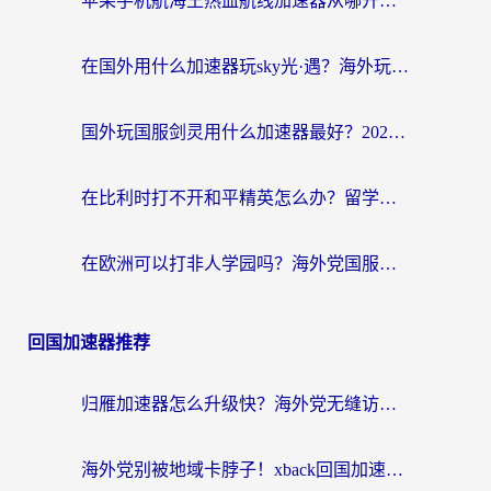
苹果手机航海王热血航线加速器从哪开启？海外玩家国服畅玩全攻略
在国外用什么加速器玩sky光·遇？海外玩家国服畅玩终极指南（附魔兽世界狂暴传奇解决方案）
国外玩国服剑灵用什么加速器最好？2026海外玩家亲测指南（附魔兽世界怀旧服精灵之境加速技巧）
在比利时打不开和平精英怎么办？留学生亲测有效的国服游戏加速方案
在欧洲可以打非人学园吗？海外党国服游戏不卡顿的终极指南
回国加速器推荐
归雁加速器怎么升级快？海外党无缝访问国内资源的全攻略（附免费VPN推荐Dcard热门款）
海外党别被地域卡脖子！xback回国加速器选择全攻略，轻松刷剧玩国服