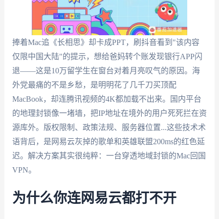
捧着Mac追《长相思》却卡成PPT，刷抖音看到"该内容
仅限中国大陆"的提示，想给爸妈转个账发现银行APP闪
退——这是10万留学生在窗台对着月亮叹气的原因。海
外党最痛的不是乡愁，是明明花了几千刀买顶配
MacBook，却连腾讯视频的4K都加载不出来。国内平台
的地理封锁像一堵墙，把IP地址在境外的用户死死拦在资
源库外。版权限制、政策法规、服务器位置...这些技术术
语背后，是网易云灰掉的歌单和英雄联盟200ms的红色延
迟。解决方案其实很纯粹：一台穿透地域封锁的Mac回国
VPN。
为什么你连网易云都打不开