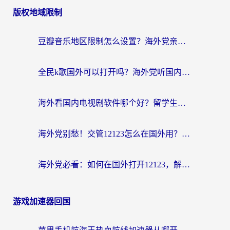
版权地域限制
豆瓣音乐地区限制怎么设置？海外党亲测有效的回国加速方案来了
全民k歌国外可以打开吗？海外党听国内音乐听书的实用指南
海外看国内电视剧软件哪个好？留学生亲测有效的追剧加速方案
海外党别愁！交管12123怎么在国外用？一篇搞定回国资源访问难题
海外党必看：如何在国外打开12123，解决小程序登录难题
游戏加速器回国