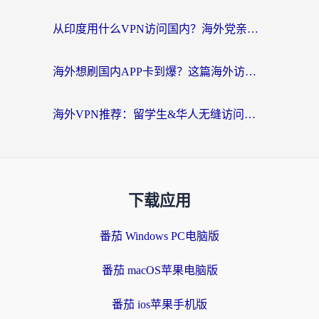
从印度用什么VPN访问国内？海外党亲测的无缝回国上网指南
海外想刷国内APP卡到爆？这篇海外访问国内服务器加速指南帮你解决所有问题
海外VPN推荐：留学生&华人无缝访问国内资源的避坑指南
下载应用
番茄 Windows PC电脑版
番茄 macOS苹果电脑版
番茄 ios苹果手机版