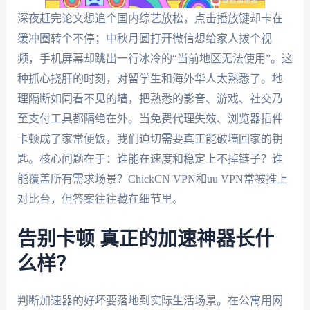
深夜赶完论文想追个国内综艺放松，点击播放键却卡在
缓冲圈转个不停；中秋月圆打开微信想给家人拨个视
频，手机屏幕却跳出一行冰冷的“当前地区无法使用”。这
种抓心挠肝的时刻，对留学生和海外华人太熟悉了。地
理隔断如同看不见的墙，把熟悉的影音、游戏、社交乃
至支付工具都隔绝在外。当免费代理失效、浏览器插件
卡顿成了家常便饭，我们迫切需要真正能破墙回家的钥
匙。核心问题在于：谁能在速度和稳定上不掉链子？谁
能覆盖所有需求场景？ChickCN VPN和uu VPN常被推上
对比台，但答案往往藏在细节里。
告别卡顿 真正的加速神器长什
么样？
判断加速器的好坏要落地到实际生活场景。在公寓用网