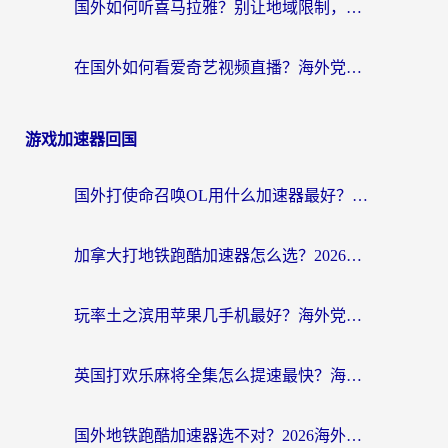
国外如何听喜马拉雅？别让地域限制，断了你的中文声音陪伴
在国外如何看爱奇艺视频直播？海外党亲测有效的回国加速器指南
游戏加速器回国
国外打使命召唤OL用什么加速器最好？海外玩家国服畅玩全攻略（附小众游戏加速技巧）
加拿大打地铁跑酷加速器怎么选？2026海外玩家实测指南（附王国纪元保卫萝卜3加速技巧）
玩率土之滨用苹果几手机最好？海外党必看的国服游戏加速+设备选择指南
英国打欢乐麻将全集怎么提速最快？海外党亲测有效的国服游戏加速指南
国外地铁跑酷加速器选不对？2026海外玩家必看的国服游戏加速全攻略