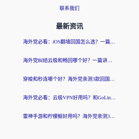
联系我们
最新资讯
海外党必看：iOS翻墙回国怎么选？一篇搞定无缝访问国内资源
海外党纠结云极和畅回哪个好？一篇讲透回国加速器怎么选（附避坑指南）
穿梭和秒连哪个好？海外党亲测3款回国加速器，教你在国外正常浏览国内网站
海外党必看：云极VPN好用吗？和GoLinkVPN对比哪个回国效果更好？附真实体验指南
雷神手游和柠檬鲸好用吗？海外党亲测3款回国加速器，教你避开破解VPN坑