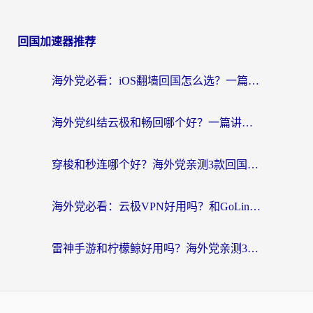
回国加速器推荐
海外党必看：iOS翻墙回国怎么选？一篇搞定无缝访问国内资源
海外党纠结云极和畅回哪个好？一篇讲透回国加速器怎么选（附避坑指南）
穿梭和秒连哪个好？海外党亲测3款回国加速器，教你在国外正常浏览国内网站
海外党必看：云极VPN好用吗？和GoLinkVPN对比哪个回国效果更好？附真实体验指南
雷神手游和柠檬鲸好用吗？海外党亲测3款回国加速器，教你避开破解VPN坑