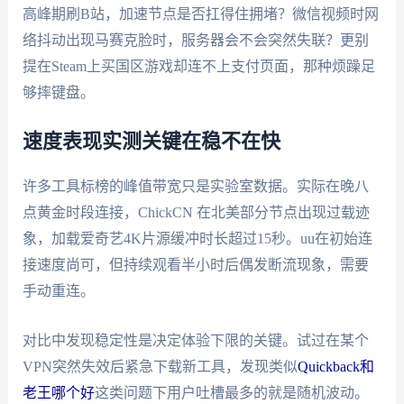
高峰期刷B站，加速节点是否扛得住拥堵？微信视频时网
络抖动出现马赛克脸时，服务器会不会突然失联？更别
提在Steam上买国区游戏却连不上支付页面，那种烦躁足
够摔键盘。
速度表现实测关键在稳不在快
许多工具标榜的峰值带宽只是实验室数据。实际在晚八
点黄金时段连接，ChickCN 在北美部分节点出现过载迹
象，加载爱奇艺4K片源缓冲时长超过15秒。uu在初始连
接速度尚可，但持续观看半小时后偶发断流现象，需要
手动重连。
对比中发现稳定性是决定体验下限的关键。试过在某个
VPN突然失效后紧急下载新工具，发现类似
Quickback和
老王哪个好
这类问题下用户吐槽最多的就是随机波动。