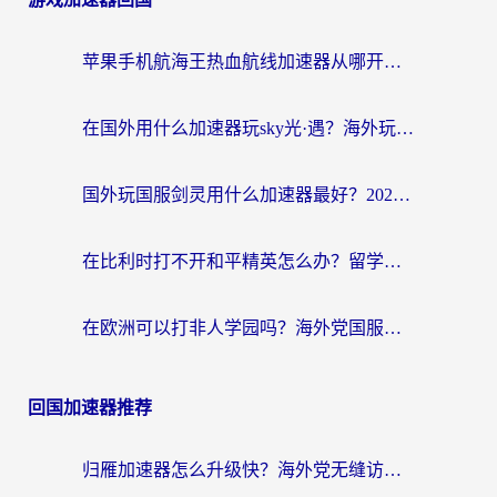
苹果手机航海王热血航线加速器从哪开启？海外玩家国服畅玩全攻略
在国外用什么加速器玩sky光·遇？海外玩家国服畅玩终极指南（附魔兽世界狂暴传奇解决方案）
国外玩国服剑灵用什么加速器最好？2026海外玩家亲测指南（附魔兽世界怀旧服精灵之境加速技巧）
在比利时打不开和平精英怎么办？留学生亲测有效的国服游戏加速方案
在欧洲可以打非人学园吗？海外党国服游戏不卡顿的终极指南
回国加速器推荐
归雁加速器怎么升级快？海外党无缝访问国内资源的全攻略（附免费VPN推荐Dcard热门款）