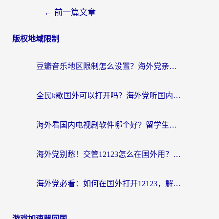
←
前一篇文章
版权地域限制
豆瓣音乐地区限制怎么设置？海外党亲测有效的回国加速方案来了
全民k歌国外可以打开吗？海外党听国内音乐听书的实用指南
海外看国内电视剧软件哪个好？留学生亲测有效的追剧加速方案
海外党别愁！交管12123怎么在国外用？一篇搞定回国资源访问难题
海外党必看：如何在国外打开12123，解决小程序登录难题
游戏加速器回国