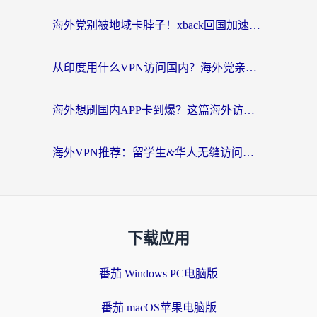
海外党别被地域卡脖子！xback回国加速器选择全攻略，轻松刷剧玩国服
从印度用什么VPN访问国内？海外党亲测的无缝回国上网指南
海外想刷国内APP卡到爆？这篇海外访问国内服务器加速指南帮你解决所有问题
海外VPN推荐：留学生&华人无缝访问国内资源的避坑指南
下载应用
番茄 Windows PC电脑版
番茄 macOS苹果电脑版