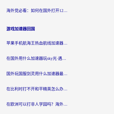
海外党必看：如何在国外打开12123，解决小程序登录难题
游戏加速器回国
苹果手机航海王热血航线加速器从哪开启？海外玩家国服畅玩全攻略
在国外用什么加速器玩sky光·遇？海外玩家国服畅玩终极指南（附魔兽世界狂暴传奇解决方案）
国外玩国服剑灵用什么加速器最好？2026海外玩家亲测指南（附魔兽世界怀旧服精灵之境加速技巧）
在比利时打不开和平精英怎么办？留学生亲测有效的国服游戏加速方案
在欧洲可以打非人学园吗？海外党国服游戏不卡顿的终极指南