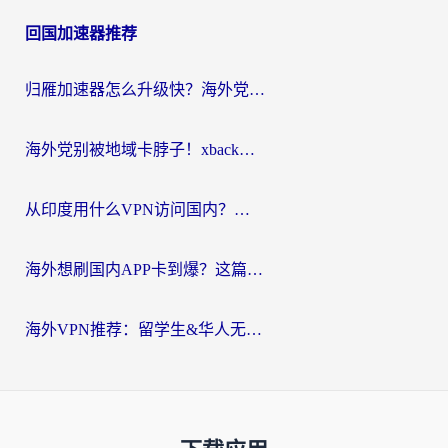
回国加速器推荐
归雁加速器怎么升级快？海外党无缝访问国内资源的全攻略（附免费VPN推荐Dcard热门款）
海外党别被地域卡脖子！xback回国加速器选择全攻略，轻松刷剧玩国服
从印度用什么VPN访问国内？海外党亲测的无缝回国上网指南
海外想刷国内APP卡到爆？这篇海外访问国内服务器加速指南帮你解决所有问题
海外VPN推荐：留学生&华人无缝访问国内资源的避坑指南