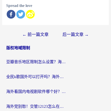
Spread the love
文
←
前一篇文章
后一篇文章
→
章
版权地域限制
导
航
豆瓣音乐地区限制怎么设置？海外党亲测有效的回国加速方案来了
全民k歌国外可以打开吗？海外党听国内音乐听书的实用指南
海外看国内电视剧软件哪个好？留学生亲测有效的追剧加速方案
海外党别愁！交管12123怎么在国外用？一篇搞定回国资源访问难题