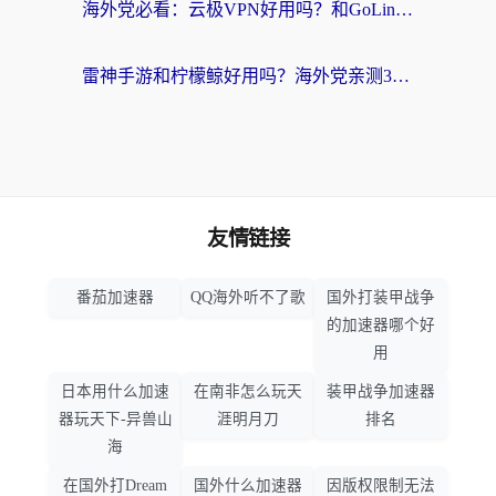
海外党必看：云极VPN好用吗？和GoLinkVPN对比哪个回国效果更好？附真实体验指南
雷神手游和柠檬鲸好用吗？海外党亲测3款回国加速器，教你避开破解VPN坑
友情链接
番茄加速器
QQ海外听不了歌
国外打装甲战争
的加速器哪个好
用
日本用什么加速
在南非怎么玩天
装甲战争加速器
器玩天下-异兽山
涯明月刀
排名
海
在国外打Dream
国外什么加速器
因版权限制无法