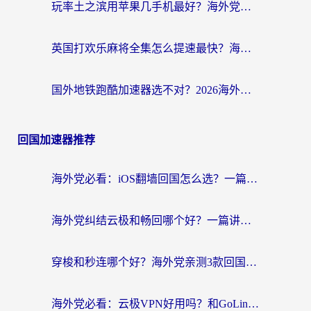
玩率土之滨用苹果几手机最好？海外党必看的国服游戏加速+设备选择指南
英国打欢乐麻将全集怎么提速最快？海外党亲测有效的国服游戏加速指南
国外地铁跑酷加速器选不对？2026海外玩家必看的国服游戏加速全攻略
回国加速器推荐
海外党必看：iOS翻墙回国怎么选？一篇搞定无缝访问国内资源
海外党纠结云极和畅回哪个好？一篇讲透回国加速器怎么选（附避坑指南）
穿梭和秒连哪个好？海外党亲测3款回国加速器，教你在国外正常浏览国内网站
海外党必看：云极VPN好用吗？和GoLinkVPN对比哪个回国效果更好？附真实体验指南