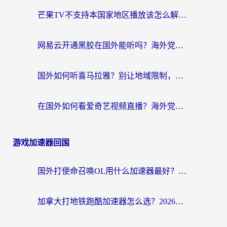
芒果TV不支持本国家地区播放该怎么解决？海外党追剧看片的终极指南
网易云开通黑胶在国外能听吗？海外党亲测有效的回国听音乐方案
国外如何听喜马拉雅？别让地域限制，断了你的中文声音陪伴
在国外如何看爱奇艺视频直播？海外党亲测有效的回国加速器指南
游戏加速器回国
国外打使命召唤OL用什么加速器最好？海外玩家国服畅玩全攻略（附小众游戏加速技巧）
加拿大打地铁跑酷加速器怎么选？2026海外玩家实测指南（附王国纪元保卫萝卜3加速技巧）