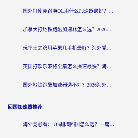
国外打使命召唤OL用什么加速器最好？海外玩家国服畅玩全攻略（附小众游戏加速技巧）
加拿大打地铁跑酷加速器怎么选？2026海外玩家实测指南（附王国纪元保卫萝卜3加速技巧）
玩率土之滨用苹果几手机最好？海外党必看的国服游戏加速+设备选择指南
英国打欢乐麻将全集怎么提速最快？海外党亲测有效的国服游戏加速指南
国外地铁跑酷加速器选不对？2026海外玩家必看的国服游戏加速全攻略
回国加速器推荐
海外党必看：iOS翻墙回国怎么选？一篇搞定无缝访问国内资源