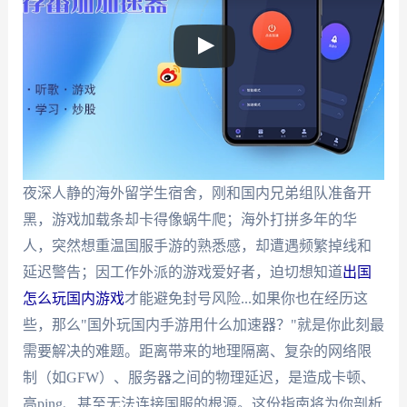
夜深人静的海外留学生宿舍，刚和国内兄弟组队准备开
黑，游戏加载条却卡得像蜗牛爬；海外打拼多年的华
人，突然想重温国服手游的熟悉感，却遭遇频繁掉线和
延迟警告；因工作外派的游戏爱好者，迫切想知道
出国
怎么玩国内游戏
才能避免封号风险...如果你也在经历这
些，那么"国外玩国内手游用什么加速器？"就是你此刻最
需要解决的难题。距离带来的地理隔离、复杂的网络限
制（如GFW）、服务器之间的物理延迟，是造成卡顿、
高ping、甚至无法连接国服的根源。这份指南将为你剖析