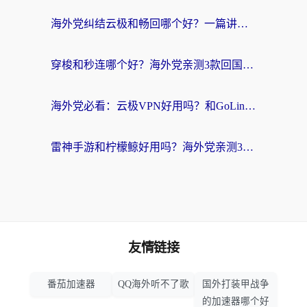
海外党纠结云极和畅回哪个好？一篇讲透回国加速器怎么选（附避坑指南）
穿梭和秒连哪个好？海外党亲测3款回国加速器，教你在国外正常浏览国内网站
海外党必看：云极VPN好用吗？和GoLinkVPN对比哪个回国效果更好？附真实体验指南
雷神手游和柠檬鲸好用吗？海外党亲测3款回国加速器，教你避开破解VPN坑
友情链接
番茄加速器
QQ海外听不了歌
国外打装甲战争
的加速器哪个好