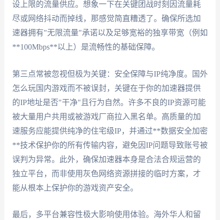
设上限的流量供应。想象一下在关键团战时刻因流量耗
尽或网络抖动而掉线，那感觉简直糟透了。确保所选加
速器拥有"无限流量"承诺以及足够宽裕的独享带宽（例如
**100Mbps**以上）是流畅性的基础保障。
第三点常被忽视但极为关键：安全保障与IP纯净度。国外
怎么玩国内游戏而不被误封，关键在于你的加速器提供
的IP地址是否"干净"且行为自然。许多不良的IP资源可能
被大量用户共用或被游戏厂商拉入黑名单。高质量的加
速服务应能提供纯净的住宅级IP，并通过**数据安全加密
**技术保护你的所有传输内容，避免因IP问题导致账号被
误判为异常。此外，确保加速器本身是合法合规运营的
独立平台，而非使用灰色网络资源拼接的临时方案，才
能从根本上保护你的游戏资产安全。
最后，多平台兼容性极大影响使用体验。海外华人和留