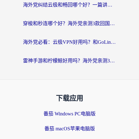
海外党纠结云极和畅回哪个好？一篇讲透回国加速器怎么选（附避坑指南）
穿梭和秒连哪个好？海外党亲测3款回国加速器，教你在国外正常浏览国内网站
海外党必看：云极VPN好用吗？和GoLinkVPN对比哪个回国效果更好？附真实体验指南
雷神手游和柠檬鲸好用吗？海外党亲测3款回国加速器，教你避开破解VPN坑
下载应用
番茄 Windows PC电脑版
番茄 macOS苹果电脑版