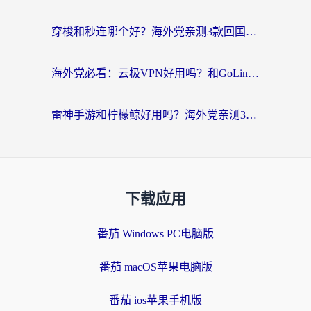
穿梭和秒连哪个好？海外党亲测3款回国加速器，教你在国外正常浏览国内网站
海外党必看：云极VPN好用吗？和GoLinkVPN对比哪个回国效果更好？附真实体验指南
雷神手游和柠檬鲸好用吗？海外党亲测3款回国加速器，教你避开破解VPN坑
下载应用
番茄 Windows PC电脑版
番茄 macOS苹果电脑版
番茄 ios苹果手机版