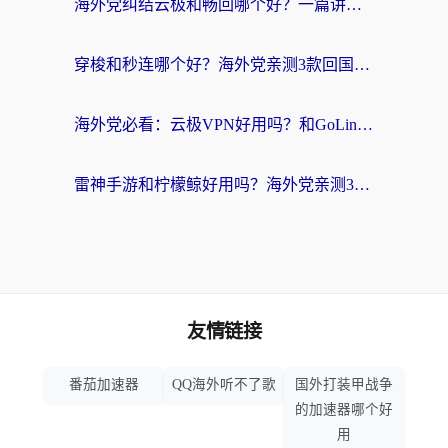
海外党纠结云极和畅回哪个好？一篇讲透回国加速器怎么选（附避坑指南）
穿梭和秒连哪个好？海外党亲测3款回国加速器，教你在国外正常浏览国内网站
海外党必看：云极VPN好用吗？和GoLinkVPN对比哪个回国效果更好？附真实体验指南
雷神手游和柠檬鲸好用吗？海外党亲测3款回国加速器，教你避开破解VPN坑
友情链接
番茄加速器
QQ海外听不了歌
国外打装甲战争
的加速器哪个好
用