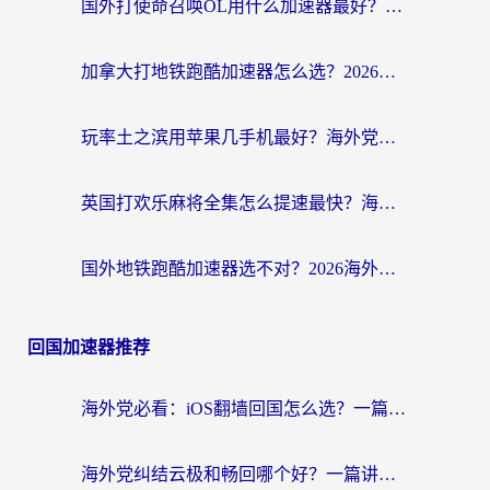
国外打使命召唤OL用什么加速器最好？海外玩家国服畅玩全攻略（附小众游戏加速技巧）
加拿大打地铁跑酷加速器怎么选？2026海外玩家实测指南（附王国纪元保卫萝卜3加速技巧）
玩率土之滨用苹果几手机最好？海外党必看的国服游戏加速+设备选择指南
英国打欢乐麻将全集怎么提速最快？海外党亲测有效的国服游戏加速指南
国外地铁跑酷加速器选不对？2026海外玩家必看的国服游戏加速全攻略
回国加速器推荐
海外党必看：iOS翻墙回国怎么选？一篇搞定无缝访问国内资源
海外党纠结云极和畅回哪个好？一篇讲透回国加速器怎么选（附避坑指南）