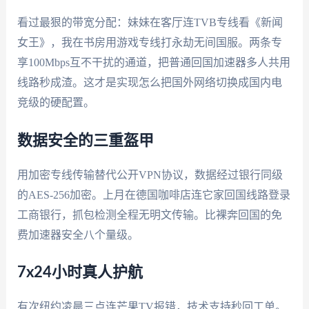
看过最狠的带宽分配：妹妹在客厅连TVB专线看《新闻
女王》，我在书房用游戏专线打永劫无间国服。两条专
享100Mbps互不干扰的通道，把普通回国加速器多人共用
线路秒成渣。这才是实现怎么把国外网络切换成国内电
竞级的硬配置。
数据安全的三重盔甲
用加密专线传输替代公开VPN协议，数据经过银行同级
的AES-256加密。上月在德国咖啡店连它家回国线路登录
工商银行，抓包检测全程无明文传输。比裸奔回国的免
费加速器安全八个量级。
7x24小时真人护航
有次纽约凌晨三点连芒果TV报错，技术支持秒回工单。