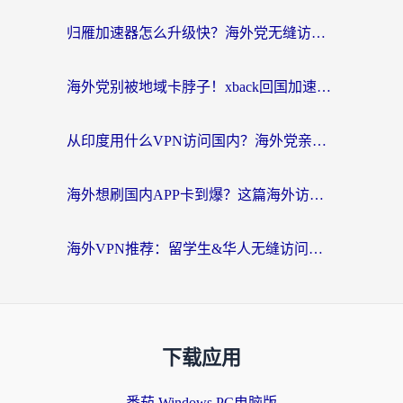
归雁加速器怎么升级快？海外党无缝访问国内资源的全攻略（附免费VPN推荐Dcard热门款）
海外党别被地域卡脖子！xback回国加速器选择全攻略，轻松刷剧玩国服
从印度用什么VPN访问国内？海外党亲测的无缝回国上网指南
海外想刷国内APP卡到爆？这篇海外访问国内服务器加速指南帮你解决所有问题
海外VPN推荐：留学生&华人无缝访问国内资源的避坑指南
下载应用
番茄 Windows PC电脑版