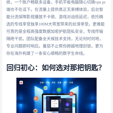
统，一个账户畅联多设备，手机平板电脑随心切换vpn pc
端也不在话下。在流量上提供真正无束缚体验，后台智
能分流保障影视播放不卡顿、游戏对战低延迟，依托精
选的专线享受独享100M大带宽带来的丝滑享受。更难能
可贵的是全程高强度数据加密护航隐私安全，专线传输
隔绝干扰。团队配备全天候技术支持，无论何时何地，
专业问题即时响应。番茄不止帮你跨越地理封锁，更为
你在海外构建了一条安心顺畅的数字生命线。
回归初心：如何选对那把钥匙？