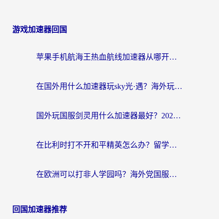
游戏加速器回国
苹果手机航海王热血航线加速器从哪开启？海外玩家国服畅玩全攻略
在国外用什么加速器玩sky光·遇？海外玩家国服畅玩终极指南（附魔兽世界狂暴传奇解决方案）
国外玩国服剑灵用什么加速器最好？2026海外玩家亲测指南（附魔兽世界怀旧服精灵之境加速技巧）
在比利时打不开和平精英怎么办？留学生亲测有效的国服游戏加速方案
在欧洲可以打非人学园吗？海外党国服游戏不卡顿的终极指南
回国加速器推荐