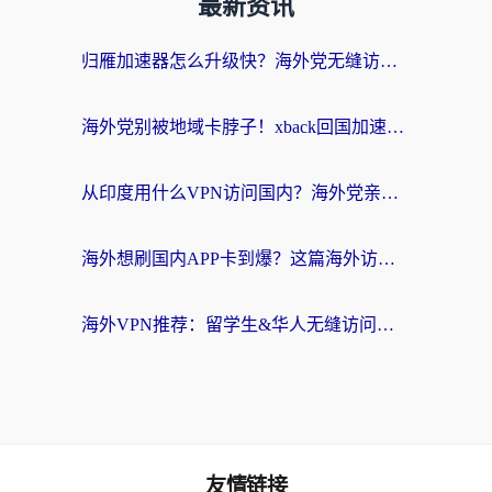
最新资讯
归雁加速器怎么升级快？海外党无缝访问国内资源的全攻略（附免费VPN推荐Dcard热门款）
海外党别被地域卡脖子！xback回国加速器选择全攻略，轻松刷剧玩国服
从印度用什么VPN访问国内？海外党亲测的无缝回国上网指南
海外想刷国内APP卡到爆？这篇海外访问国内服务器加速指南帮你解决所有问题
海外VPN推荐：留学生&华人无缝访问国内资源的避坑指南
友情链接