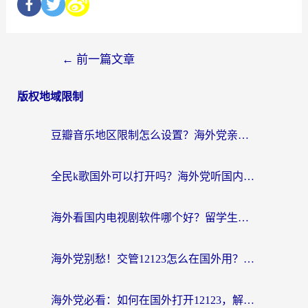
←
前一篇文章
版权地域限制
豆瓣音乐地区限制怎么设置？海外党亲测有效的回国加速方案来了
全民k歌国外可以打开吗？海外党听国内音乐听书的实用指南
海外看国内电视剧软件哪个好？留学生亲测有效的追剧加速方案
海外党别愁！交管12123怎么在国外用？一篇搞定回国资源访问难题
海外党必看：如何在国外打开12123，解决小程序登录难题