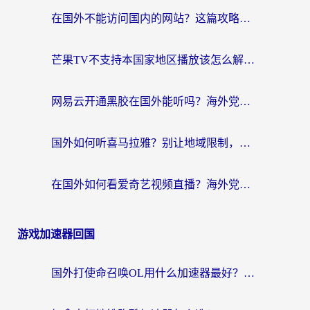
在国外不能访问国内的网站？这篇攻略帮你无缝连接家乡资源
芒果TV不支持本国家地区播放该怎么解决？海外党追剧看片的终极指南
网易云开通黑胶在国外能听吗？海外党亲测有效的回国听音乐方案
国外如何听喜马拉雅？别让地域限制，断了你的中文声音陪伴
在国外如何看爱奇艺视频直播？海外党亲测有效的回国加速器指南
游戏加速器回国
国外打使命召唤OL用什么加速器最好？海外玩家国服畅玩全攻略（附小众游戏加速技巧）