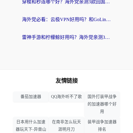
穿梭和秒连哪个好？海外党亲测3款回国加速器，教你在国外正常浏览国内网站
海外党必看：云极VPN好用吗？和GoLinkVPN对比哪个回国效果更好？附真实体验指南
雷神手游和柠檬鲸好用吗？海外党亲测3款回国加速器，教你避开破解VPN坑
友情链接
番茄加速器
QQ海外听不了歌
国外打装甲战争
的加速器哪个好
用
日本用什么加速
在南非怎么玩天
装甲战争加速器
器玩天下-异兽山
涯明月刀
排名