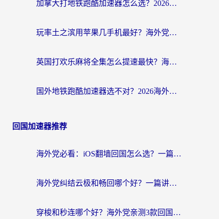
加拿大打地铁跑酷加速器怎么选？2026海外玩家实测指南（附王国纪元保卫萝卜3加速技巧）
玩率土之滨用苹果几手机最好？海外党必看的国服游戏加速+设备选择指南
英国打欢乐麻将全集怎么提速最快？海外党亲测有效的国服游戏加速指南
国外地铁跑酷加速器选不对？2026海外玩家必看的国服游戏加速全攻略
回国加速器推荐
海外党必看：iOS翻墙回国怎么选？一篇搞定无缝访问国内资源
海外党纠结云极和畅回哪个好？一篇讲透回国加速器怎么选（附避坑指南）
穿梭和秒连哪个好？海外党亲测3款回国加速器，教你在国外正常浏览国内网站