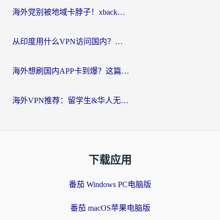
海外党别被地域卡脖子！xback回国加速器选择全攻略，轻松刷剧玩国服
从印度用什么VPN访问国内？海外党亲测的无缝回国上网指南
海外想刷国内APP卡到爆？这篇海外访问国内服务器加速指南帮你解决所有问题
海外VPN推荐：留学生&华人无缝访问国内资源的避坑指南
下载应用
番茄 Windows PC电脑版
番茄 macOS苹果电脑版