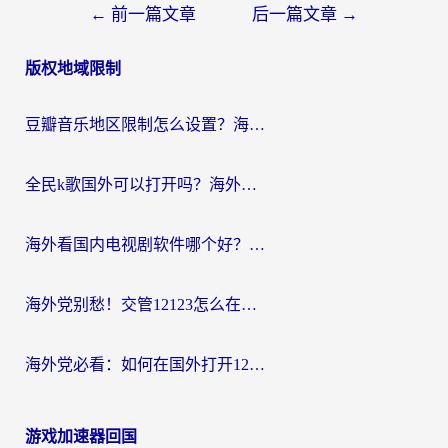
文
←
前一篇文章
后一篇文章
→
章
版权地域限制
导
航
豆瓣音乐地区限制怎么设置？海外党亲测有效的回国加速方案来了
全民k歌国外可以打开吗？海外党听国内音乐听书的实用指南
海外看国内电视剧软件哪个好？留学生亲测有效的追剧加速方案
海外党别愁！交管12123怎么在国外用？一篇搞定回国资源访问难题
海外党必看：如何在国外打开12123，解决小程序登录难题
游戏加速器回国