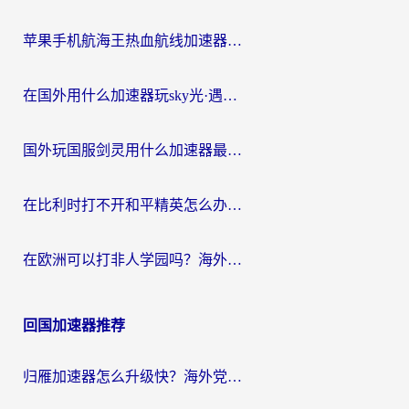
苹果手机航海王热血航线加速器从哪开启？海外玩家国服畅玩全攻略
在国外用什么加速器玩sky光·遇？海外玩家国服畅玩终极指南（附魔兽世界狂暴传奇解决方案）
国外玩国服剑灵用什么加速器最好？2026海外玩家亲测指南（附魔兽世界怀旧服精灵之境加速技巧）
在比利时打不开和平精英怎么办？留学生亲测有效的国服游戏加速方案
在欧洲可以打非人学园吗？海外党国服游戏不卡顿的终极指南
回国加速器推荐
归雁加速器怎么升级快？海外党无缝访问国内资源的全攻略（附免费VPN推荐Dcard热门款）