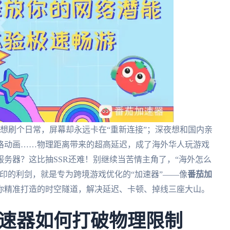
机想刷个日常，屏幕却永远卡在“重新连接”；深夜想和国内亲
格动画……物理距离带来的超高延迟，成了海外华人玩游戏
务器？这比抽SSR还难！别继续当苦情主角了，“海外怎么
印的利剑，就是专为跨境游戏优化的“加速器”——像
番茄加
你精准打造的时空隧道，解决延迟、卡顿、掉线三座大山。
速器如何打破物理限制