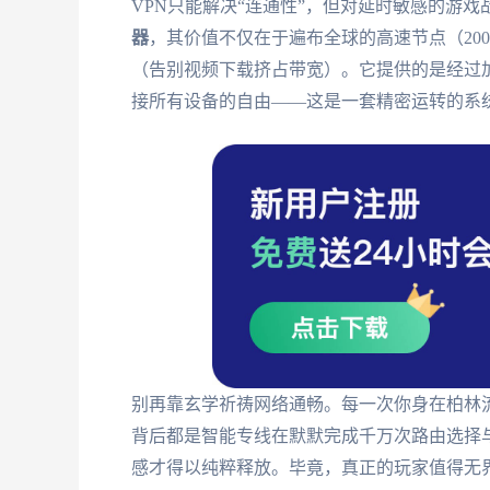
VPN只能解决“连通性”，但对延时敏感的游
器
，其价值不仅在于遍布全球的高速节点（20
（告别视频下载挤占带宽）。它提供的是经过
接所有设备的自由——这是一套精密运转的系
别再靠玄学祈祷网络通畅。每一次你身在柏林
背后都是智能专线在默默完成千万次路由选择
感才得以纯粹释放。毕竟，真正的玩家值得无