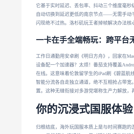
它基于实时延迟、丢包率、抖动三个维度毫秒
自动切换到延迟更低的南京节点——无需手动
闪现绝不过热。洛杉矶玩王者掉帧解决办法核
一卡在手全端畅玩：跨平台
工作日通勤用安卓刷《明日方舟》，回家在Mac
设备配一个加速器？太烦！番茄支持覆盖Android
在线。这意味着伦敦留学生的iPad刷《碧蓝航
智能分流各自走独立通道，绝不互相抢占带宽
置。这种无缝衔接对多游党堪称生产力解放，再
你的沉浸式国服体验
归根结底，海外玩国服本质上是与时间赛跑的