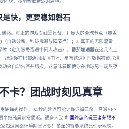
刺变闪现、技能释放延迟的窘境。
只是快，更要稳如磐石
头迷惑。真正的游戏专线需具备：1. 庞大的全球节点（覆盖
力（自动诊断、秒级规避故障节点）；3. 真正的无限流量
密保障（避免账号遭遇中间人攻击）。
番茄加速器
在这几点上
协议，避免你在巴黎连国服《崩坏：星穹铁道》时数据被截取泄
路波动会自动告警并切换。这意味着即使你在地球另一端熬夜
不卡？团战时刻见真章
用貂蝉秀操作，0.5秒的延迟可能让你送掉三杀。普通VPN
放慢半拍纯属家常便饭。很多人尝试“
国外怎么玩王者荣耀不
玩家知道网络环境瞬息万变！番茄的智能系统比你更敏锐。