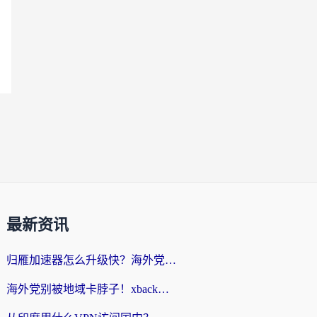
最新资讯
归雁加速器怎么升级快？海外党无缝访问国内资源的全攻略（附免费VPN推荐Dcard热门款）
海外党别被地域卡脖子！xback回国加速器选择全攻略，轻松刷剧玩国服