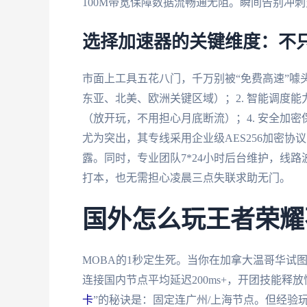
100M带宽保障数据流畅通无阻。瞬间告别冲
选择加速器的关键维度：不
市面上工具五花八门，千万别被“免费高速”噱
东亚、北美、欧洲关键区域）；2. 智能调度能
（放开玩，不用担心月底断流）；4. 安全加
尤为突出，其专线采用企业级AES256加密
露。同时，专业团队7*24小时后台维护，线
打本，也无需担心凌晨三点失联求助无门。
国外怎么玩王者荣耀
MOBA的1秒定生死。当你在加拿大温哥华试图
连接国内节点平均延迟200ms+，开团技能释
卡
”的秘诀是：固定连广州/上海节点。但经验