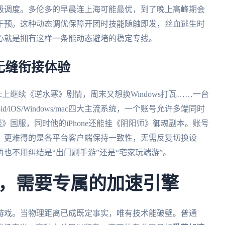
级调度。多伦多的早晨连上海可能最优，到了晚上高峰期会
干预。这种动态调优保障开团时技能随触即发，丝血逃生时
心就是拥有这样一条能动态避堵的稳定专线。
无缝衔接体验
上继续《逆水寒》剧情，周末又想换Windows打瓦……一台
/iOS/Windows/mac四大主流系统，一个账号允许多端同时
线》国服，同时他的iPhone还能挂《阴阳师》御魂副本。账号
。更难得的是各平台客户端保持一致性，无需反复切换设
也不用纠结是“出门刷手游”还是“宅家玩端游”。
，需要专属的加速引擎
游戏。当物理距离已成既定事实，唯有技术能破壁。普通