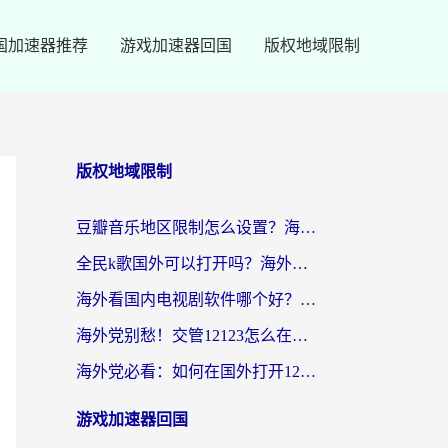
国加速器推荐
游戏加速器回国
版权地域限制
版权地域限制
豆瓣音乐地区限制怎么设置？海外党亲测有效的回国加速方案来了
全民k歌国外可以打开吗？海外党听国内音乐听书的实用指南
海外看国内电视剧软件哪个好？留学生亲测有效的追剧加速方案
海外党别愁！交管12123怎么在国外用？一篇搞定回国资源访问难题
海外党必看：如何在国外打开12123，解决小程序登录难题
游戏加速器回国