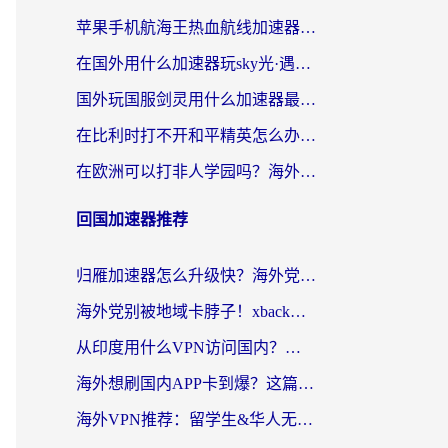
苹果手机航海王热血航线加速器从哪开启？海外玩家国服畅玩全攻略
在国外用什么加速器玩sky光·遇？海外玩家国服畅玩终极指南（附魔兽世界狂暴传奇解决方案）
国外玩国服剑灵用什么加速器最好？2026海外玩家亲测指南（附魔兽世界怀旧服精灵之境加速技巧）
在比利时打不开和平精英怎么办？留学生亲测有效的国服游戏加速方案
在欧洲可以打非人学园吗？海外党国服游戏不卡顿的终极指南
回国加速器推荐
归雁加速器怎么升级快？海外党无缝访问国内资源的全攻略（附免费VPN推荐Dcard热门款）
海外党别被地域卡脖子！xback回国加速器选择全攻略，轻松刷剧玩国服
从印度用什么VPN访问国内？海外党亲测的无缝回国上网指南
海外想刷国内APP卡到爆？这篇海外访问国内服务器加速指南帮你解决所有问题
海外VPN推荐：留学生&华人无缝访问国内资源的避坑指南