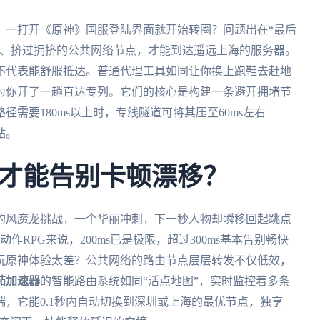
，一打开《原神》国服登陆界面就开始转圈？问题出在“最后
洋、挤过拥挤的公共网络节点，才能到达遥远上海的服务器。
不代表能舒服抵达。普通代理工具如同让你换上跑鞋去赶地
为你开了一趟直达专列。它们的核心是构建一条避开拥堵节
需要180ms以上时，专线隧道可将其压至60ms左右——
站。
才能告别卡顿漂移？
的风魔龙挑战，一个华丽冲刺，下一秒人物却瞬移回起跳点
动作RPG来说，200ms已是极限，超过300ms基本告别畅快
玩原神体验太差？公共网络的路由节点层层转发不仅低效，
茄加速器
的智能路由系统如同“活点地图”，实时监控着多条
，它能0.1秒内自动切换到深圳或上海的最优节点，独享