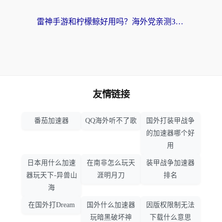
雷神手游和柠檬鲸好用吗？海外党亲测3款回国加速器，教你避开破解VPN坑
友情链接
番茄加速器
QQ海外听不了歌
国外打装甲战争
的加速器哪个好
用
日本用什么加速
在南非怎么玩天
装甲战争加速器
器玩天下-异兽山
涯明月刀
排名
海
在国外打Dream
国外什么加速器
因版权限制无法
玩暗黑破坏神
下载什么意思