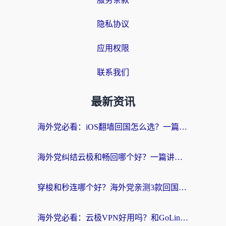
隐私协议
应用权限
联系我们
最新资讯
海外党必看：iOS翻墙回国怎么选？一篇搞定无缝访问国内资源
海外党纠结云极和畅回哪个好？一篇讲透回国加速器怎么选（附避坑指南）
穿梭和秒连哪个好？海外党亲测3款回国加速器，教你在国外正常浏览国内网站
海外党必看：云极VPN好用吗？和GoLinkVPN对比哪个回国效果更好？附真实体验指南