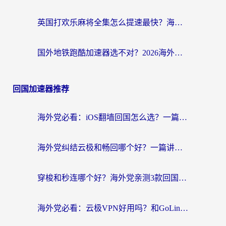
英国打欢乐麻将全集怎么提速最快？海外党亲测有效的国服游戏加速指南
国外地铁跑酷加速器选不对？2026海外玩家必看的国服游戏加速全攻略
回国加速器推荐
海外党必看：iOS翻墙回国怎么选？一篇搞定无缝访问国内资源
海外党纠结云极和畅回哪个好？一篇讲透回国加速器怎么选（附避坑指南）
穿梭和秒连哪个好？海外党亲测3款回国加速器，教你在国外正常浏览国内网站
海外党必看：云极VPN好用吗？和GoLinkVPN对比哪个回国效果更好？附真实体验指南