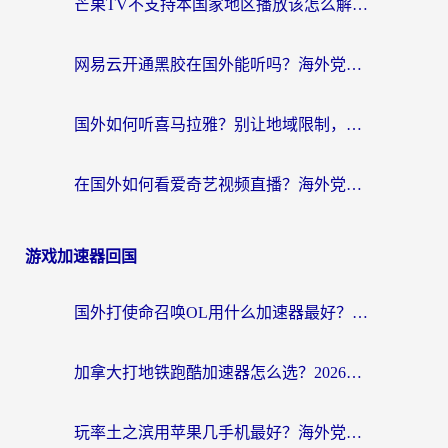
芒果TV不支持本国家地区播放该怎么解决？海外党追剧看片的终极指南
网易云开通黑胶在国外能听吗？海外党亲测有效的回国听音乐方案
国外如何听喜马拉雅？别让地域限制，断了你的中文声音陪伴
在国外如何看爱奇艺视频直播？海外党亲测有效的回国加速器指南
游戏加速器回国
国外打使命召唤OL用什么加速器最好？海外玩家国服畅玩全攻略（附小众游戏加速技巧）
加拿大打地铁跑酷加速器怎么选？2026海外玩家实测指南（附王国纪元保卫萝卜3加速技巧）
玩率土之滨用苹果几手机最好？海外党必看的国服游戏加速+设备选择指南