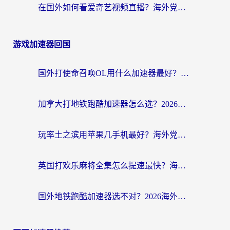
在国外如何看爱奇艺视频直播？海外党亲测有效的回国加速器指南
游戏加速器回国
国外打使命召唤OL用什么加速器最好？海外玩家国服畅玩全攻略（附小众游戏加速技巧）
加拿大打地铁跑酷加速器怎么选？2026海外玩家实测指南（附王国纪元保卫萝卜3加速技巧）
玩率土之滨用苹果几手机最好？海外党必看的国服游戏加速+设备选择指南
英国打欢乐麻将全集怎么提速最快？海外党亲测有效的国服游戏加速指南
国外地铁跑酷加速器选不对？2026海外玩家必看的国服游戏加速全攻略