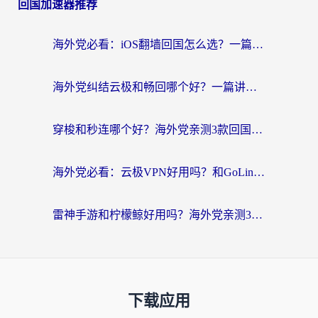
回国加速器推荐
海外党必看：iOS翻墙回国怎么选？一篇搞定无缝访问国内资源
海外党纠结云极和畅回哪个好？一篇讲透回国加速器怎么选（附避坑指南）
穿梭和秒连哪个好？海外党亲测3款回国加速器，教你在国外正常浏览国内网站
海外党必看：云极VPN好用吗？和GoLinkVPN对比哪个回国效果更好？附真实体验指南
雷神手游和柠檬鲸好用吗？海外党亲测3款回国加速器，教你避开破解VPN坑
下载应用