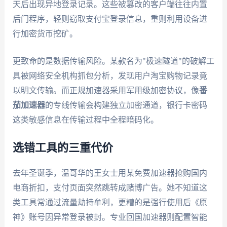
天后出现异地登录记录。这些被篡改的客户端往往内置
后门程序，轻则窃取支付宝登录信息，重则利用设备进
行加密货币挖矿。
更致命的是数据传输风险。某款名为"极速隧道"的破解工
具被网络安全机构抓包分析，发现用户淘宝购物记录竟
以明文传输。而正规加速器采用军用级加密协议，像
番
茄加速器
的专线传输会构建独立加密通道，银行卡密码
这类敏感信息在传输过程中全程暗码化。
选错工具的三重代价
去年圣诞季，温哥华的王女士用某免费加速器抢购国内
电商折扣，支付页面突然跳转成赌博广告。她不知道这
类工具常通过流量劫持牟利，更糟的是强行使用后《原
神》账号因异常登录被封。专业回国加速器则配置智能