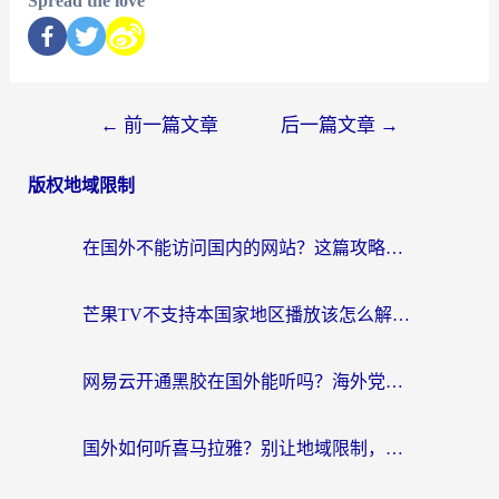
Spread the love
←
前一篇文章
后一篇文章
→
版权地域限制
在国外不能访问国内的网站？这篇攻略帮你无缝连接家乡资源
芒果TV不支持本国家地区播放该怎么解决？海外党追剧看片的终极指南
网易云开通黑胶在国外能听吗？海外党亲测有效的回国听音乐方案
国外如何听喜马拉雅？别让地域限制，断了你的中文声音陪伴