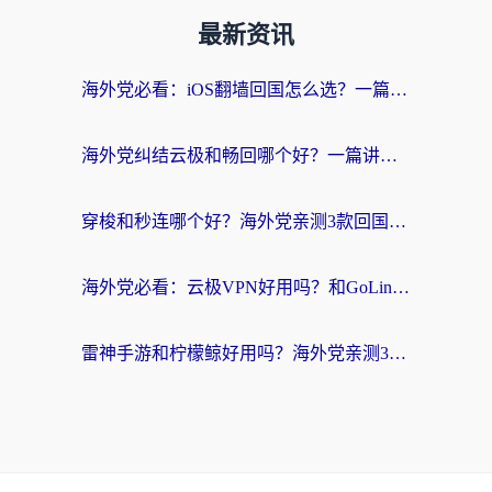
最新资讯
海外党必看：iOS翻墙回国怎么选？一篇搞定无缝访问国内资源
海外党纠结云极和畅回哪个好？一篇讲透回国加速器怎么选（附避坑指南）
穿梭和秒连哪个好？海外党亲测3款回国加速器，教你在国外正常浏览国内网站
海外党必看：云极VPN好用吗？和GoLinkVPN对比哪个回国效果更好？附真实体验指南
雷神手游和柠檬鲸好用吗？海外党亲测3款回国加速器，教你避开破解VPN坑