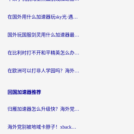
在国外用什么加速器玩sky光·遇？海外玩家国服畅玩终极指南（附魔兽世界狂暴传奇解决方案）
国外玩国服剑灵用什么加速器最好？2026海外玩家亲测指南（附魔兽世界怀旧服精灵之境加速技巧）
在比利时打不开和平精英怎么办？留学生亲测有效的国服游戏加速方案
在欧洲可以打非人学园吗？海外党国服游戏不卡顿的终极指南
回国加速器推荐
归雁加速器怎么升级快？海外党无缝访问国内资源的全攻略（附免费VPN推荐Dcard热门款）
海外党别被地域卡脖子！xback回国加速器选择全攻略，轻松刷剧玩国服