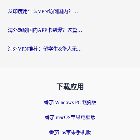
从印度用什么VPN访问国内？海外党亲测的无缝回国上网指南
海外想刷国内APP卡到爆？这篇海外访问国内服务器加速指南帮你解决所有问题
海外VPN推荐：留学生&华人无缝访问国内资源的避坑指南
下载应用
番茄 Windows PC电脑版
番茄 macOS苹果电脑版
番茄 ios苹果手机版