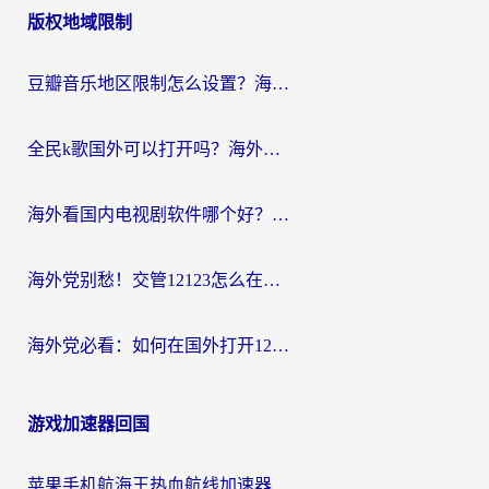
版权地域限制
导
航
豆瓣音乐地区限制怎么设置？海外党亲测有效的回国加速方案来了
全民k歌国外可以打开吗？海外党听国内音乐听书的实用指南
海外看国内电视剧软件哪个好？留学生亲测有效的追剧加速方案
海外党别愁！交管12123怎么在国外用？一篇搞定回国资源访问难题
海外党必看：如何在国外打开12123，解决小程序登录难题
游戏加速器回国
苹果手机航海王热血航线加速器从哪开启？海外玩家国服畅玩全攻略