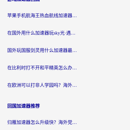
苹果手机航海王热血航线加速器从哪开启？海外玩家国服畅玩全攻略
在国外用什么加速器玩sky光·遇？海外玩家国服畅玩终极指南（附魔兽世界狂暴传奇解决方案）
国外玩国服剑灵用什么加速器最好？2026海外玩家亲测指南（附魔兽世界怀旧服精灵之境加速技巧）
在比利时打不开和平精英怎么办？留学生亲测有效的国服游戏加速方案
在欧洲可以打非人学园吗？海外党国服游戏不卡顿的终极指南
回国加速器推荐
归雁加速器怎么升级快？海外党无缝访问国内资源的全攻略（附免费VPN推荐Dcard热门款）