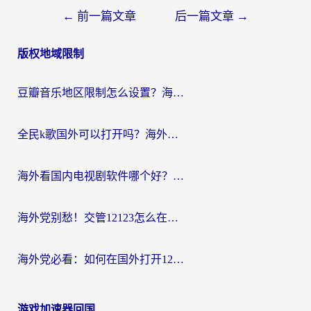
文
←
前一篇文章
后一篇文章
→
章
版权地域限制
导
航
豆瓣音乐地区限制怎么设置？海外党亲测有效的回国加速方案来了
全民k歌国外可以打开吗？海外党听国内音乐听书的实用指南
海外看国内电视剧软件哪个好？留学生亲测有效的追剧加速方案
海外党别愁！交管12123怎么在国外用？一篇搞定回国资源访问难题
海外党必看：如何在国外打开12123，解决小程序登录难题
游戏加速器回国