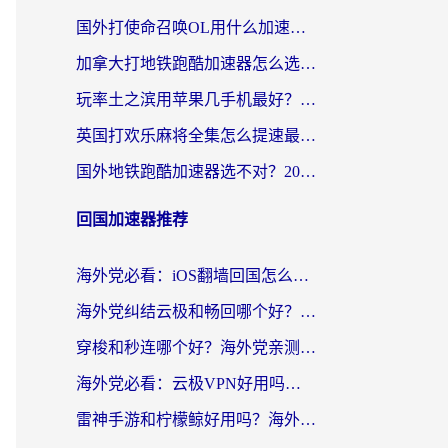
国外打使命召唤OL用什么加速器最好？海外玩家国服畅玩全攻略（附小众游戏加速技巧）
加拿大打地铁跑酷加速器怎么选？2026海外玩家实测指南（附王国纪元保卫萝卜3加速技巧）
玩率土之滨用苹果几手机最好？海外党必看的国服游戏加速+设备选择指南
英国打欢乐麻将全集怎么提速最快？海外党亲测有效的国服游戏加速指南
国外地铁跑酷加速器选不对？2026海外玩家必看的国服游戏加速全攻略
回国加速器推荐
海外党必看：iOS翻墙回国怎么选？一篇搞定无缝访问国内资源
海外党纠结云极和畅回哪个好？一篇讲透回国加速器怎么选（附避坑指南）
穿梭和秒连哪个好？海外党亲测3款回国加速器，教你在国外正常浏览国内网站
海外党必看：云极VPN好用吗？和GoLinkVPN对比哪个回国效果更好？附真实体验指南
雷神手游和柠檬鲸好用吗？海外党亲测3款回国加速器，教你避开破解VPN坑