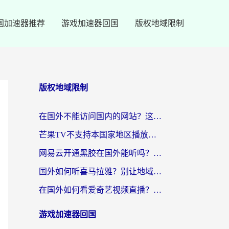
国加速器推荐
游戏加速器回国
版权地域限制
版权地域限制
在国外不能访问国内的网站？这篇攻略帮你无缝连接家乡资源
芒果TV不支持本国家地区播放该怎么解决？海外党追剧看片的终极指南
网易云开通黑胶在国外能听吗？海外党亲测有效的回国听音乐方案
国外如何听喜马拉雅？别让地域限制，断了你的中文声音陪伴
在国外如何看爱奇艺视频直播？海外党亲测有效的回国加速器指南
游戏加速器回国