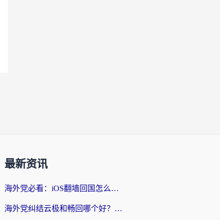
最新资讯
海外党必看：iOS翻墙回国怎么选？一篇搞定无缝访问国内资源
海外党纠结云极和畅回哪个好？一篇讲透回国加速器怎么选（附避坑指南）