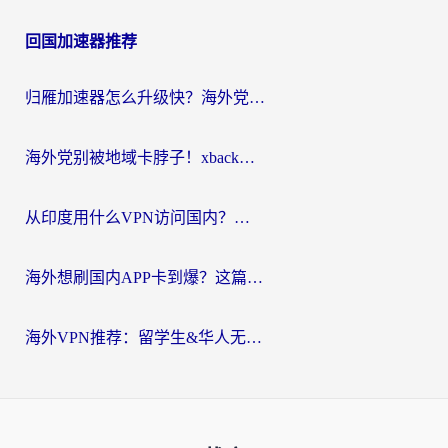
回国加速器推荐
归雁加速器怎么升级快？海外党无缝访问国内资源的全攻略（附免费VPN推荐Dcard热门款）
海外党别被地域卡脖子！xback回国加速器选择全攻略，轻松刷剧玩国服
从印度用什么VPN访问国内？海外党亲测的无缝回国上网指南
海外想刷国内APP卡到爆？这篇海外访问国内服务器加速指南帮你解决所有问题
海外VPN推荐：留学生&华人无缝访问国内资源的避坑指南