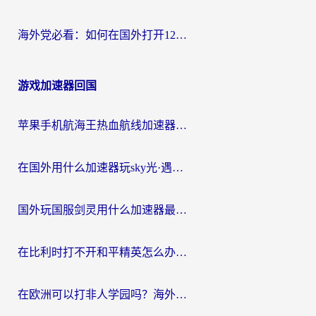
海外党必看：如何在国外打开12123，解决小程序登录难题
游戏加速器回国
苹果手机航海王热血航线加速器从哪开启？海外玩家国服畅玩全攻略
在国外用什么加速器玩sky光·遇？海外玩家国服畅玩终极指南（附魔兽世界狂暴传奇解决方案）
国外玩国服剑灵用什么加速器最好？2026海外玩家亲测指南（附魔兽世界怀旧服精灵之境加速技巧）
在比利时打不开和平精英怎么办？留学生亲测有效的国服游戏加速方案
在欧洲可以打非人学园吗？海外党国服游戏不卡顿的终极指南