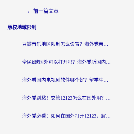
←
前一篇文章
版权地域限制
豆瓣音乐地区限制怎么设置？海外党亲测有效的回国加速方案来了
全民k歌国外可以打开吗？海外党听国内音乐听书的实用指南
海外看国内电视剧软件哪个好？留学生亲测有效的追剧加速方案
海外党别愁！交管12123怎么在国外用？一篇搞定回国资源访问难题
海外党必看：如何在国外打开12123，解决小程序登录难题