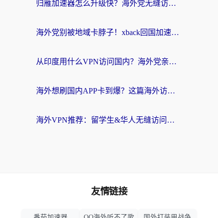
归雁加速器怎么升级快？海外党无缝访问国内资源的全攻略（附免费VPN推荐Dcard热门款）
海外党别被地域卡脖子！xback回国加速器选择全攻略，轻松刷剧玩国服
从印度用什么VPN访问国内？海外党亲测的无缝回国上网指南
海外想刷国内APP卡到爆？这篇海外访问国内服务器加速指南帮你解决所有问题
海外VPN推荐：留学生&华人无缝访问国内资源的避坑指南
友情链接
番茄加速器
QQ海外听不了歌
国外打装甲战争