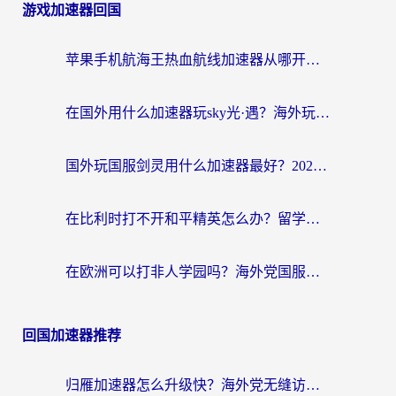
游戏加速器回国
苹果手机航海王热血航线加速器从哪开启？海外玩家国服畅玩全攻略
在国外用什么加速器玩sky光·遇？海外玩家国服畅玩终极指南（附魔兽世界狂暴传奇解决方案）
国外玩国服剑灵用什么加速器最好？2026海外玩家亲测指南（附魔兽世界怀旧服精灵之境加速技巧）
在比利时打不开和平精英怎么办？留学生亲测有效的国服游戏加速方案
在欧洲可以打非人学园吗？海外党国服游戏不卡顿的终极指南
回国加速器推荐
归雁加速器怎么升级快？海外党无缝访问国内资源的全攻略（附免费VPN推荐Dcard热门款）