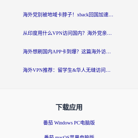
海外党别被地域卡脖子！xback回国加速器选择全攻略，轻松刷剧玩国服
从印度用什么VPN访问国内？海外党亲测的无缝回国上网指南
海外想刷国内APP卡到爆？这篇海外访问国内服务器加速指南帮你解决所有问题
海外VPN推荐：留学生&华人无缝访问国内资源的避坑指南
下载应用
番茄 Windows PC电脑版
番茄 macOS苹果电脑版