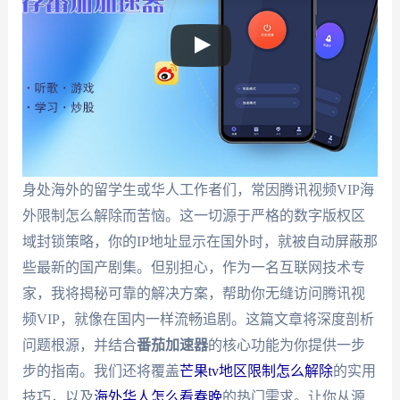
身处海外的留学生或华人工作者们，常因腾讯视频VIP海
外限制怎么解除而苦恼。这一切源于严格的数字版权区
域封锁策略，你的IP地址显示在国外时，就被自动屏蔽那
些最新的国产剧集。但别担心，作为一名互联网技术专
家，我将揭秘可靠的解决方案，帮助你无缝访问腾讯视
频VIP，就像在国内一样流畅追剧。这篇文章将深度剖析
问题根源，并结合
番茄加速器
的核心功能为你提供一步
步的指南。我们还将覆盖
芒果tv地区限制怎么解除
的实用
技巧，以及
海外华人怎么看春晚
的热门需求。让你从源