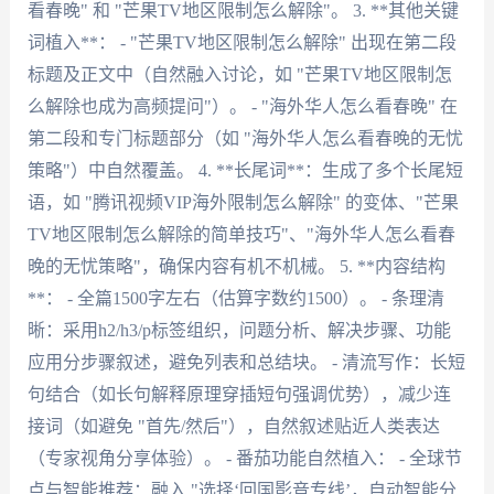
看春晚" 和 "芒果TV地区限制怎么解除"。 3. **其他关键
词植入**： - "芒果TV地区限制怎么解除" 出现在第二段
标题及正文中（自然融入讨论，如 "芒果TV地区限制怎
么解除也成为高频提问"）。 - "海外华人怎么看春晚" 在
第二段和专门标题部分（如 "海外华人怎么看春晚的无忧
策略"）中自然覆盖。 4. **长尾词**：生成了多个长尾短
语，如 "腾讯视频VIP海外限制怎么解除" 的变体、"芒果
TV地区限制怎么解除的简单技巧"、"海外华人怎么看春
晚的无忧策略"，确保内容有机不机械。 5. **内容结构
**： - 全篇1500字左右（估算字数约1500）。 - 条理清
晰：采用h2/h3/p标签组织，问题分析、解决步骤、功能
应用分步骤叙述，避免列表和总结块。 - 清流写作：长短
句结合（如长句解释原理穿插短句强调优势），减少连
接词（如避免 "首先/然后"），自然叙述贴近人类表达
（专家视角分享体验）。 - 番茄功能自然植入： - 全球节
点与智能推荐：融入 "选择‘回国影音专线’，自动智能分