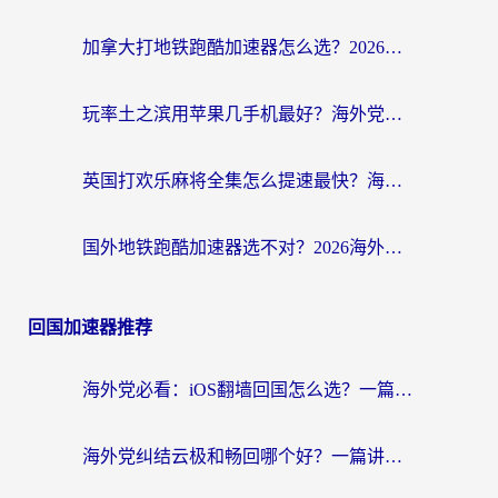
加拿大打地铁跑酷加速器怎么选？2026海外玩家实测指南（附王国纪元保卫萝卜3加速技巧）
玩率土之滨用苹果几手机最好？海外党必看的国服游戏加速+设备选择指南
英国打欢乐麻将全集怎么提速最快？海外党亲测有效的国服游戏加速指南
国外地铁跑酷加速器选不对？2026海外玩家必看的国服游戏加速全攻略
回国加速器推荐
海外党必看：iOS翻墙回国怎么选？一篇搞定无缝访问国内资源
海外党纠结云极和畅回哪个好？一篇讲透回国加速器怎么选（附避坑指南）