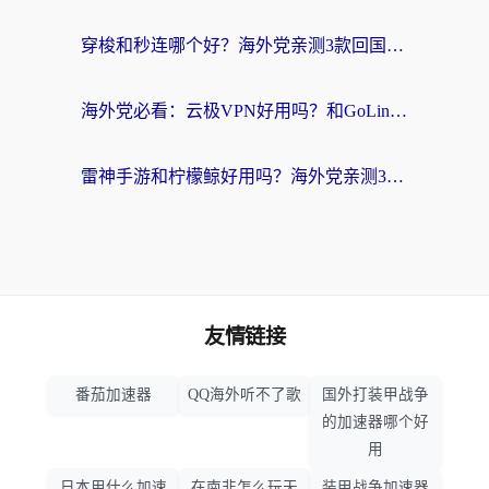
穿梭和秒连哪个好？海外党亲测3款回国加速器，教你在国外正常浏览国内网站
海外党必看：云极VPN好用吗？和GoLinkVPN对比哪个回国效果更好？附真实体验指南
雷神手游和柠檬鲸好用吗？海外党亲测3款回国加速器，教你避开破解VPN坑
友情链接
番茄加速器
QQ海外听不了歌
国外打装甲战争
的加速器哪个好
用
日本用什么加速
在南非怎么玩天
装甲战争加速器