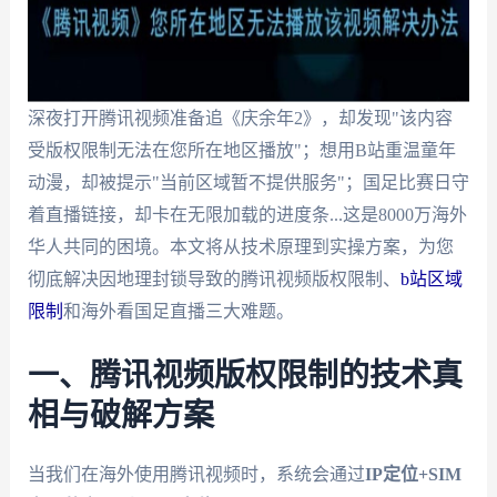
深夜打开腾讯视频准备追《庆余年2》，却发现"该内容
受版权限制无法在您所在地区播放"；想用B站重温童年
动漫，却被提示"当前区域暂不提供服务"；国足比赛日守
着直播链接，却卡在无限加载的进度条...这是8000万海外
华人共同的困境。本文将从技术原理到实操方案，为您
彻底解决因地理封锁导致的腾讯视频版权限制、
b站区域
限制
和海外看国足直播三大难题。
一、腾讯视频版权限制的技术真
相与破解方案
当我们在海外使用腾讯视频时，系统会通过
IP定位+SIM