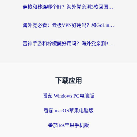
穿梭和秒连哪个好？海外党亲测3款回国加速器，教你在国外正常浏览国内网站
海外党必看：云极VPN好用吗？和GoLinkVPN对比哪个回国效果更好？附真实体验指南
雷神手游和柠檬鲸好用吗？海外党亲测3款回国加速器，教你避开破解VPN坑
下载应用
番茄 Windows PC电脑版
番茄 macOS苹果电脑版
番茄 ios苹果手机版