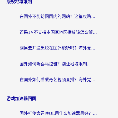
版权地域限制
在国外不能访问国内的网站？这篇攻略帮你无缝连接家乡资源
芒果TV不支持本国家地区播放该怎么解决？海外党追剧看片的终极指南
网易云开通黑胶在国外能听吗？海外党亲测有效的回国听音乐方案
国外如何听喜马拉雅？别让地域限制，断了你的中文声音陪伴
在国外如何看爱奇艺视频直播？海外党亲测有效的回国加速器指南
游戏加速器回国
国外打使命召唤OL用什么加速器最好？海外玩家国服畅玩全攻略（附小众游戏加速技巧）