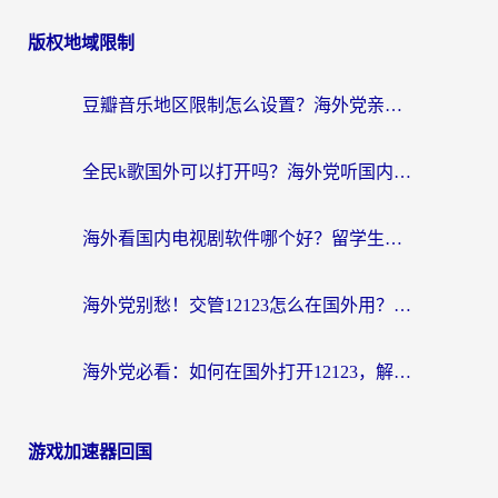
版权地域限制
豆瓣音乐地区限制怎么设置？海外党亲测有效的回国加速方案来了
全民k歌国外可以打开吗？海外党听国内音乐听书的实用指南
海外看国内电视剧软件哪个好？留学生亲测有效的追剧加速方案
海外党别愁！交管12123怎么在国外用？一篇搞定回国资源访问难题
海外党必看：如何在国外打开12123，解决小程序登录难题
游戏加速器回国