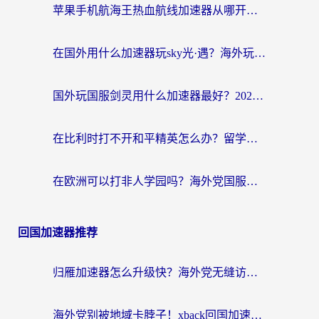
苹果手机航海王热血航线加速器从哪开启？海外玩家国服畅玩全攻略
在国外用什么加速器玩sky光·遇？海外玩家国服畅玩终极指南（附魔兽世界狂暴传奇解决方案）
国外玩国服剑灵用什么加速器最好？2026海外玩家亲测指南（附魔兽世界怀旧服精灵之境加速技巧）
在比利时打不开和平精英怎么办？留学生亲测有效的国服游戏加速方案
在欧洲可以打非人学园吗？海外党国服游戏不卡顿的终极指南
回国加速器推荐
归雁加速器怎么升级快？海外党无缝访问国内资源的全攻略（附免费VPN推荐Dcard热门款）
海外党别被地域卡脖子！xback回国加速器选择全攻略，轻松刷剧玩国服