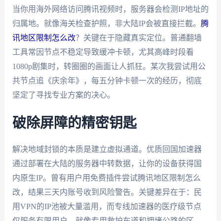
当你用海外网络访问腾讯视频时，服务器会检测IP地址的
归属地。就像海关检查护照，非大陆IP会被直接拦截。
腾
讯地区限制怎么改
？关键在于隐藏真实定位。普通翻墙
工具常因节点不稳定导致缓冲卡顿，尤其高峰时段看
1080p剧集时，转圈圈的画面让人抓狂。某次我尝试用公
共节点追《庆余年》，每五分钟卡顿一次的经历，彻底
坚定了寻找专业方案的决心。
破除屏障的精密钥匙
解决地域封锁的本质是建立虚拟通道。优质回国加速器
通过部署在大陆的服务器中转数据，让你的设备获得国
内原生IP。曾有用户用免费插件尝试腾讯地区限制怎么
改，结果三天内账号收到风险警告。关键差异在于：民
用VPN的IP池被大量滥用，而专线加速器的医疗级节点
仅服务有限用户。就像专用救护车道和拥堵公路的区