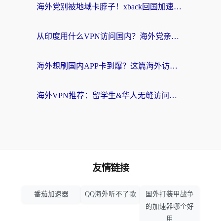
海外党别被地域卡脖子！xback回国加速器选择全攻略，轻松刷剧玩国服
从印度用什么VPN访问国内？海外党亲测的无缝回国上网指南
海外想刷国内APP卡到爆？这篇海外访问国内服务器加速指南帮你解决所有问题
海外VPN推荐：留学生&华人无缝访问国内资源的避坑指南
友情链接
番茄加速器
QQ海外听不了歌
国外打装甲战争
的加速器哪个好
用