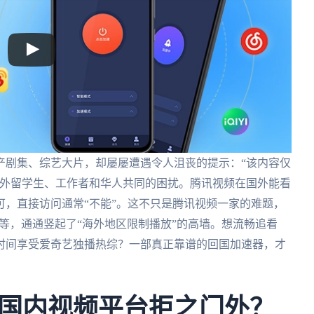
产剧集、综艺大片，却屡屡遭遇令人沮丧的提示：“该内容仅
海外留学生、工作者和华人共同的困扰。腾讯视频在国外能看
，直接访问通常“不能”。这不只是腾讯视频一家的难题，
等，通通竖起了“海外地区限制播放”的高墙。想流畅追看
时间享受爱奇艺独播热综？一部真正靠谱的回国加速器，才
国内视频平台拒之门外？