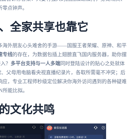
听零点钟声。
、全家共享也靠它
多海外朋友心头难舍的手游——国服王者荣耀、原神、和平
速专线
的存在，为数据包插上翅膀直飞国内服务器，助你摆
接入？
多平台支持与一人多端
同时登陆设计的贴心之处就体
听歌、父母用电脑看央视直播纪录片，各取所需毫不冲突；后
在线响应，专业工程师秒级定位解决你海外访问遇到的各种疑难
N所能比拟。
的文化共鸣