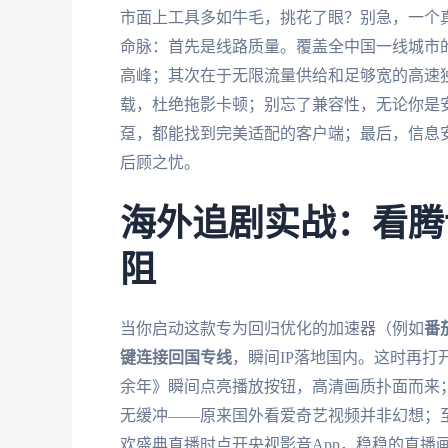
市面上工具多如牛毛，挑花了眼？别急，一个
命脉：首先是线路质量。覆盖全中国一线城市
高峰；其次在于无限流量供给和足够宽的高速
载，杜绝拖影卡顿；别忘了兼容性，无论你是安卓手
趸，都能找到完美适配的客户端；最后，信息
后顾之忧。
海外追剧实战：看腾
阻
当你启动这款专为回归优化的加速器（例如
番
键连接回国专线
，瞬间IP落地国内。这时再打
余年》瞬间点亮播放按钮，高清画质扑面而来
无缓冲——原来国外看爱奇艺视频并非幻想；
欢盛典直播时点开央视影音App，稳稳的直播