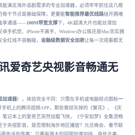
真能满足海外追剧需求的专业加速器，必须牢牢抓住这几根
的骨干节点是基础保障，更要能
智能推荐最优线路
绕开拥堵
独享通道——
100M带宽支撑
下，4K超清大片也能丝滑加
机党、iPhone不离手、Windows办公族还是Mac忠实拥
安全红线不容触碰，
金融级数据安全加密
让每一次观看都无
讯爱奇艺央视影音畅通无
茄加速器
），体验完全不同：只需在手机或电脑轻点图标
一
开手机上的腾讯视频APP，那些曾经灰掉的《繁花》、《庆
；笔记本上的爱奇艺突然加载飞快，《宁安如梦》全集流畅
至于央视影音，是否限制海外地区播放？元旦晚会、春节联
画面告诉你答案：只要有强大的回国加速加持，身处北美、