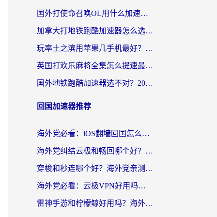
国外打使命召唤OL用什么加速器最好？海外玩家国服畅玩全攻略（附小众游戏加速技巧）
加拿大打地铁跑酷加速器怎么选？2026海外玩家实测指南（附王国纪元保卫萝卜3加速技巧）
玩率土之滨用苹果几手机最好？海外党必看的国服游戏加速+设备选择指南
英国打欢乐麻将全集怎么提速最快？海外党亲测有效的国服游戏加速指南
国外地铁跑酷加速器选不对？2026海外玩家必看的国服游戏加速全攻略
回国加速器推荐
海外党必看：iOS翻墙回国怎么选？一篇搞定无缝访问国内资源
海外党纠结云极和畅回哪个好？一篇讲透回国加速器怎么选（附避坑指南）
穿梭和秒连哪个好？海外党亲测3款回国加速器，教你在国外正常浏览国内网站
海外党必看：云极VPN好用吗？和GoLinkVPN对比哪个回国效果更好？附真实体验指南
雷神手游和柠檬鲸好用吗？海外党亲测3款回国加速器，教你避开破解VPN坑