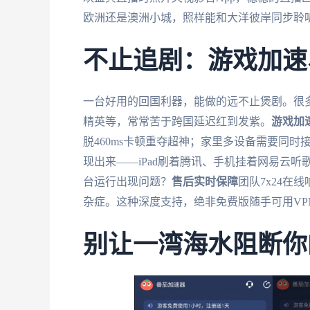
欧洲还是澳洲小城，照样能和大洋彼岸同步聆
不止追剧：游戏加速
一台好用的回国利器，能做的远不止煲剧。很
精英等，常常苦于跨国延迟红到发紫。
游戏加
脱460ms卡顿重夺超神；家里多设备需要同时
现出来——iPad刷着腾讯、手机挂着网易云
台运行出现问题？
售后实时保障
团队7x24
杂症。这种深度支持，绝非免费版随手可用VP
别让一湾海水阻断你