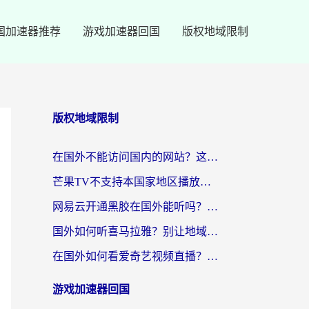
国加速器推荐
游戏加速器回国
版权地域限制
版权地域限制
在国外不能访问国内的网站？这篇攻略帮你无缝连接家乡资源
芒果TV不支持本国家地区播放该怎么解决？海外党追剧看片的终极指南
网易云开通黑胶在国外能听吗？海外党亲测有效的回国听音乐方案
国外如何听喜马拉雅？别让地域限制，断了你的中文声音陪伴
在国外如何看爱奇艺视频直播？海外党亲测有效的回国加速器指南
游戏加速器回国