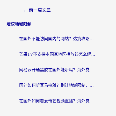
←
前一篇文章
版权地域限制
在国外不能访问国内的网站？这篇攻略帮你无缝连接家乡资源
芒果TV不支持本国家地区播放该怎么解决？海外党追剧看片的终极指南
网易云开通黑胶在国外能听吗？海外党亲测有效的回国听音乐方案
国外如何听喜马拉雅？别让地域限制，断了你的中文声音陪伴
在国外如何看爱奇艺视频直播？海外党亲测有效的回国加速器指南