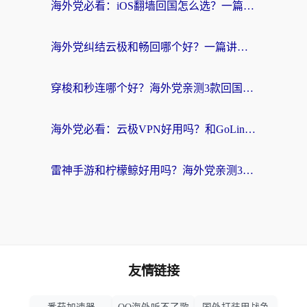
海外党必看：iOS翻墙回国怎么选？一篇搞定无缝访问国内资源
海外党纠结云极和畅回哪个好？一篇讲透回国加速器怎么选（附避坑指南）
穿梭和秒连哪个好？海外党亲测3款回国加速器，教你在国外正常浏览国内网站
海外党必看：云极VPN好用吗？和GoLinkVPN对比哪个回国效果更好？附真实体验指南
雷神手游和柠檬鲸好用吗？海外党亲测3款回国加速器，教你避开破解VPN坑
友情链接