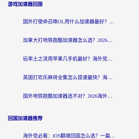
游戏加速器回国
国外打使命召唤OL用什么加速器最好？海外玩家国服畅玩全攻略（附小众游戏加速技巧）
加拿大打地铁跑酷加速器怎么选？2026海外玩家实测指南（附王国纪元保卫萝卜3加速技巧）
玩率土之滨用苹果几手机最好？海外党必看的国服游戏加速+设备选择指南
英国打欢乐麻将全集怎么提速最快？海外党亲测有效的国服游戏加速指南
国外地铁跑酷加速器选不对？2026海外玩家必看的国服游戏加速全攻略
回国加速器推荐
海外党必看：iOS翻墙回国怎么选？一篇搞定无缝访问国内资源