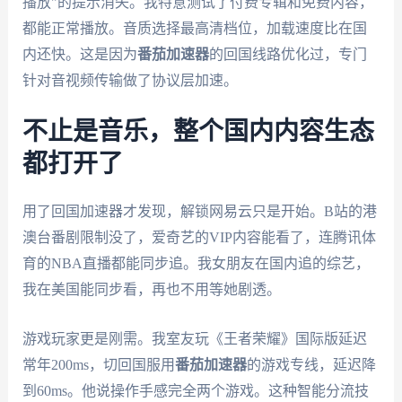
播放"的提示消失。我特意测试了付费专辑和免费内容，
都能正常播放。音质选择最高清档位，加载速度比在国
内还快。这是因为
番茄加速器
的回国线路优化过，专门
针对音视频传输做了协议层加速。
不止是音乐，整个国内内容生态
都打开了
用了回国加速器才发现，解锁网易云只是开始。B站的港
澳台番剧限制没了，爱奇艺的VIP内容能看了，连腾讯体
育的NBA直播都能同步追。我女朋友在国内追的综艺，
我在美国能同步看，再也不用等她剧透。
游戏玩家更是刚需。我室友玩《王者荣耀》国际版延迟
常年200ms，切回国服用
番茄加速器
的游戏专线，延迟降
到60ms。他说操作手感完全两个游戏。这种智能分流技