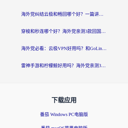
海外党纠结云极和畅回哪个好？一篇讲透回国加速器怎么选（附避坑指南）
穿梭和秒连哪个好？海外党亲测3款回国加速器，教你在国外正常浏览国内网站
海外党必看：云极VPN好用吗？和GoLinkVPN对比哪个回国效果更好？附真实体验指南
雷神手游和柠檬鲸好用吗？海外党亲测3款回国加速器，教你避开破解VPN坑
下载应用
番茄 Windows PC电脑版