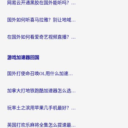
网易云开通黑胶在国外能听吗？海外党亲测有效的回国听音乐方案
国外如何听喜马拉雅？别让地域限制，断了你的中文声音陪伴
在国外如何看爱奇艺视频直播？海外党亲测有效的回国加速器指南
游戏加速器回国
国外打使命召唤OL用什么加速器最好？海外玩家国服畅玩全攻略（附小众游戏加速技巧）
加拿大打地铁跑酷加速器怎么选？2026海外玩家实测指南（附王国纪元保卫萝卜3加速技巧）
玩率土之滨用苹果几手机最好？海外党必看的国服游戏加速+设备选择指南
英国打欢乐麻将全集怎么提速最快？海外党亲测有效的国服游戏加速指南