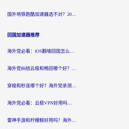
国外地铁跑酷加速器选不对？2026海外玩家必看的国服游戏加速全攻略
回国加速器推荐
海外党必看：iOS翻墙回国怎么选？一篇搞定无缝访问国内资源
海外党纠结云极和畅回哪个好？一篇讲透回国加速器怎么选（附避坑指南）
穿梭和秒连哪个好？海外党亲测3款回国加速器，教你在国外正常浏览国内网站
海外党必看：云极VPN好用吗？和GoLinkVPN对比哪个回国效果更好？附真实体验指南
雷神手游和柠檬鲸好用吗？海外党亲测3款回国加速器，教你避开破解VPN坑