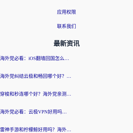
应用权限
联系我们
最新资讯
海外党必看：iOS翻墙回国怎么选？一篇搞定无缝访问国内资源
海外党纠结云极和畅回哪个好？一篇讲透回国加速器怎么选（附避坑指南）
穿梭和秒连哪个好？海外党亲测3款回国加速器，教你在国外正常浏览国内网站
海外党必看：云极VPN好用吗？和GoLinkVPN对比哪个回国效果更好？附真实体验指南
雷神手游和柠檬鲸好用吗？海外党亲测3款回国加速器，教你避开破解VPN坑