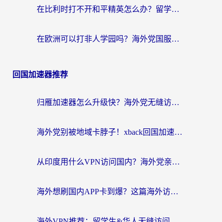
在比利时打不开和平精英怎么办？留学生亲测有效的国服游戏加速方案
在欧洲可以打非人学园吗？海外党国服游戏不卡顿的终极指南
回国加速器推荐
归雁加速器怎么升级快？海外党无缝访问国内资源的全攻略（附免费VPN推荐Dcard热门款）
海外党别被地域卡脖子！xback回国加速器选择全攻略，轻松刷剧玩国服
从印度用什么VPN访问国内？海外党亲测的无缝回国上网指南
海外想刷国内APP卡到爆？这篇海外访问国内服务器加速指南帮你解决所有问题
海外VPN推荐：留学生&华人无缝访问国内资源的避坑指南