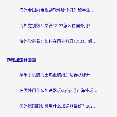
海外看国内电视剧软件哪个好？留学生亲测有效的追剧加速方案
海外党别愁！交管12123怎么在国外用？一篇搞定回国资源访问难题
海外党必看：如何在国外打开12123，解决小程序登录难题
游戏加速器回国
苹果手机航海王热血航线加速器从哪开启？海外玩家国服畅玩全攻略
在国外用什么加速器玩sky光·遇？海外玩家国服畅玩终极指南（附魔兽世界狂暴传奇解决方案）
国外玩国服剑灵用什么加速器最好？2026海外玩家亲测指南（附魔兽世界怀旧服精灵之境加速技巧）