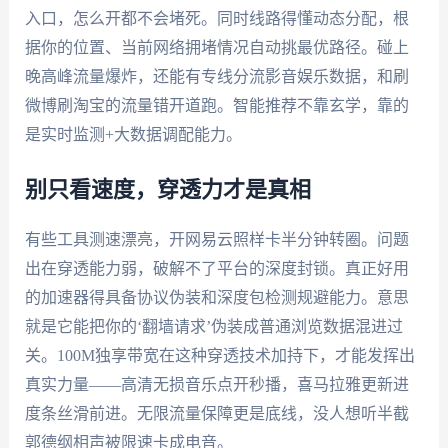
入口，怎么开都不会堵死。同时线路得懂动态分配，根
据你的位置、当前网络拥堵情况自动挑最优路径。碰上
晚高峰流量爆炸，还能有专线分流影音娱乐数据，和刷
微博刷淘宝的流量错开道跑。智能推荐不靠玄学，靠的
是实时监测+大数据调配能力。
别只看速度，穿透力才是真相
有些工具测速漂亮，开网易云照样卡半分钟转圈。问题
出在穿透能力弱，破解不了平台的深度封锁。真正好用
的加速器得具备协议伪装和深度包检测规避能力。意思
就是它能把你的‘翻墙请求’伪装成普通浏览数据混进过
关。100M独享带宽在这种穿透技术加持下，才能发挥出
真实力量——高清无损音乐点开秒播，喜马拉雅更新进
度条丝滑前进。无限流量保障更是底线，没人想听半截
郭德纲相声被限速卡成电音。