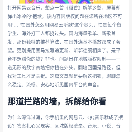
打开网易云音乐，想点一首《稻香》解解乡愁，屏幕却
弹出冰冷的‘抱歉，该内容因版权问题在您所在地区不可
用’… ‘在国外怎么用网易云听歌’这个念头，怕是每个留
学生、海外打工人都挠过头。国内海量歌单、新歌首
发、那份独特的推荐算法，在国外连基本播放都成了奢
望。更别提用喜马拉雅追更新、听郭德纲相声了。是平
台不想赚你的钱？非也。问题出在地域版权限制——一
道无形的数字高墙把你挡在外头。翻墙回国是路径，但
找对工具才是关键。这篇文章就是要解这把锁，聊聊怎
么稳定、流畅、安心地听见国内平台的声音。
那道拦路的墙，拆解给你看
为什么漂洋过海，你手机里的网易云、QQ音乐就成了摆
设？答案扎心又现实：区域版权壁垒。音乐、小说、音