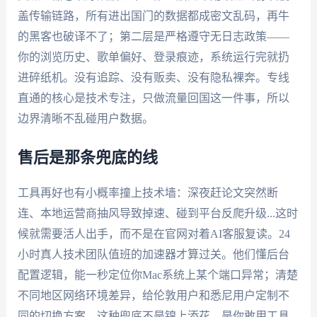
盖传输链路，所有进出国门的数据都成密文乱码，再牛
的黑客也破译不了；第二层是严格遵守无日志政策——
你的浏览历史、歌单偏好、登录痕迹，系统运行完就扔
进碎纸机。没有追踪、没有贩卖、没有隐私裸奔。专线
直通的核心是技术专注，只做流量回国这一件事，所以
边界清晰不乱碰用户数据。
售后是那条兜底的线
工具再好也有小概率撞上技术墙：深夜赶论文突然断
连、本地运营商抽风导致掉速、碰到平台反爬升级...这时
候就需要活人出手，而不是在官网对着AI客服复读。24
小时真人技术团队值班的加速器才算过关。他们懂后台
配置逻辑，能一秒定位你Mac系统上某个端口异常；清楚
不同地区网络环境差异，给伦敦用户和悉尼用户定制不
同的切换方案。这种兜底不是锦上添花，是你敢用工具