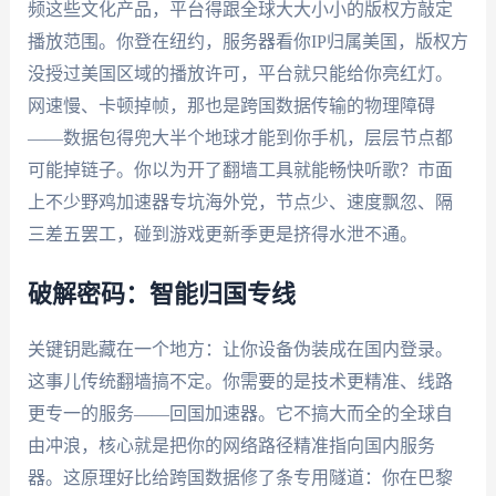
频这些文化产品，平台得跟全球大大小小的版权方敲定
播放范围。你登在纽约，服务器看你IP归属美国，版权方
没授过美国区域的播放许可，平台就只能给你亮红灯。
网速慢、卡顿掉帧，那也是跨国数据传输的物理障碍
——数据包得兜大半个地球才能到你手机，层层节点都
可能掉链子。你以为开了翻墙工具就能畅快听歌？市面
上不少野鸡加速器专坑海外党，节点少、速度飘忽、隔
三差五罢工，碰到游戏更新季更是挤得水泄不通。
破解密码：智能归国专线
关键钥匙藏在一个地方：让你设备伪装成在国内登录。
这事儿传统翻墙搞不定。你需要的是技术更精准、线路
更专一的服务——回国加速器。它不搞大而全的全球自
由冲浪，核心就是把你的网络路径精准指向国内服务
器。这原理好比给跨国数据修了条专用隧道：你在巴黎