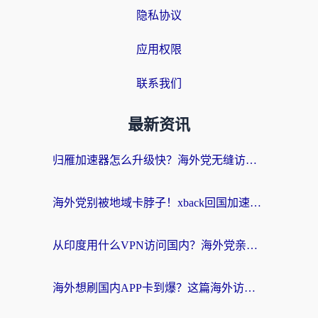
隐私协议
应用权限
联系我们
最新资讯
归雁加速器怎么升级快？海外党无缝访问国内资源的全攻略（附免费VPN推荐Dcard热门款）
海外党别被地域卡脖子！xback回国加速器选择全攻略，轻松刷剧玩国服
从印度用什么VPN访问国内？海外党亲测的无缝回国上网指南
海外想刷国内APP卡到爆？这篇海外访问国内服务器加速指南帮你解决所有问题