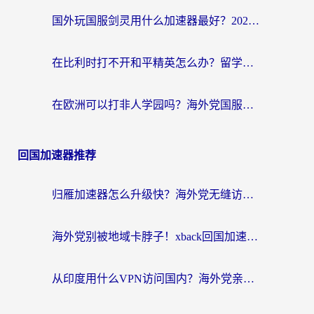
国外玩国服剑灵用什么加速器最好？2026海外玩家亲测指南（附魔兽世界怀旧服精灵之境加速技巧）
在比利时打不开和平精英怎么办？留学生亲测有效的国服游戏加速方案
在欧洲可以打非人学园吗？海外党国服游戏不卡顿的终极指南
回国加速器推荐
归雁加速器怎么升级快？海外党无缝访问国内资源的全攻略（附免费VPN推荐Dcard热门款）
海外党别被地域卡脖子！xback回国加速器选择全攻略，轻松刷剧玩国服
从印度用什么VPN访问国内？海外党亲测的无缝回国上网指南