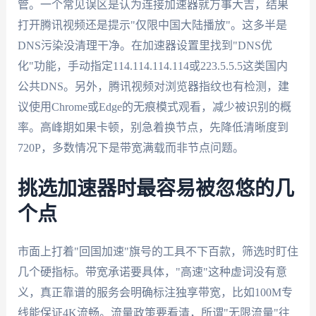
管。一个常见误区是认为连接加速器就万事大吉，结果
打开腾讯视频还是提示"仅限中国大陆播放"。这多半是
DNS污染没清理干净。在加速器设置里找到"DNS优
化"功能，手动指定114.114.114.114或223.5.5.5这类国内
公共DNS。另外，腾讯视频对浏览器指纹也有检测，建
议使用Chrome或Edge的无痕模式观看，减少被识别的概
率。高峰期如果卡顿，别急着换节点，先降低清晰度到
720P，多数情况下是带宽满载而非节点问题。
挑选加速器时最容易被忽悠的几
个点
市面上打着"回国加速"旗号的工具不下百款，筛选时盯住
几个硬指标。带宽承诺要具体，"高速"这种虚词没有意
义，真正靠谱的服务会明确标注独享带宽，比如100M专
线能保证4K流畅。流量政策要看清，所谓"无限流量"往