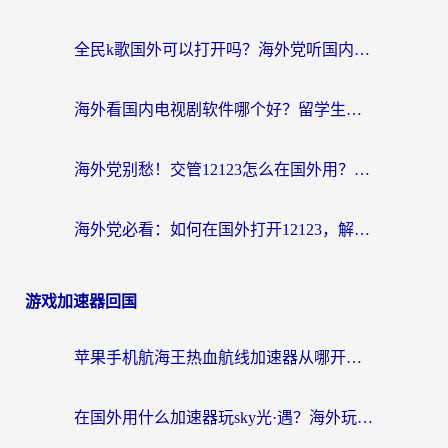
全民k歌国外可以打开吗？海外党听国内音乐听书的实用指南
海外看国内电视剧软件哪个好？留学生亲测有效的追剧加速方案
海外党别愁！交管12123怎么在国外用？一篇搞定回国资源访问难题
海外党必看：如何在国外打开12123，解决小程序登录难题
游戏加速器回国
苹果手机航海王热血航线加速器从哪开启？海外玩家国服畅玩全攻略
在国外用什么加速器玩sky光·遇？海外玩家国服畅玩终极指南（附魔兽世界狂暴传奇解决方案）