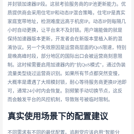
并封锁加速器IP段。这就考验服务商的IP池更新能力。优
质提供商会采用住宅IP和动态IP混合策略，住宅IP是真实
家庭宽带地址，检测难度远高于机房IP。动态IP则每隔几
小时自动更换，让平台来不及封锁。用户端能做的就是
保持加速器版本更新，开发者会在新版本里植入新的混
淆协议。另一个失效原因是运营商层面的QoS限速，特别
是晚高峰时段，部分地区的国际出口会被运营商刻意限
制。这时候需要启用加速器内的"抗QoS模式"，通过伪装
流量类型绕过运营商识别。如果所有节点都突然变慢，
大概率是遭遇了大规模封锁，耐心等待服务商更换IP池即
可，通常24小时内会恢复。别频繁手动切换节点，这反
而会触发平台的风控机制，导致账号被临时限制。
真实使用场景下的配置建议
不同需求有不同的最优配置。追剧党应该启用"智能分