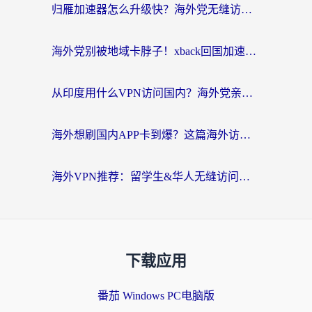
归雁加速器怎么升级快？海外党无缝访问国内资源的全攻略（附免费VPN推荐Dcard热门款）
海外党别被地域卡脖子！xback回国加速器选择全攻略，轻松刷剧玩国服
从印度用什么VPN访问国内？海外党亲测的无缝回国上网指南
海外想刷国内APP卡到爆？这篇海外访问国内服务器加速指南帮你解决所有问题
海外VPN推荐：留学生&华人无缝访问国内资源的避坑指南
下载应用
番茄 Windows PC电脑版