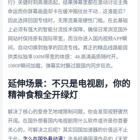
行》关键时刻高潮迭起，结果弹幕里都在激动讨论主角
命运而你屏幕画面却卡在缓冲圈纹丝不动…这谁能忍？
因此选择回国专线时，无限流量是硬性门槛。在此基础
上必须有强大的智能分流技术保障，确保日常浏览国外
网站时保持原有国际带宽，而当你进入国内视频APP瞬
间，自动切换到独享的回流专线。真正的精品线路能提
供类似独享100M带宽的体感：4K高清画质随时开，
1080P瞬间加载，弹幕实时飘过跟国内同步狂欢。
延伸场景：不只是电视剧，你的
精神食粮全开绿灯
解决了核心的爱奇艺地域限制问题，你会发现视野骤然
开阔。在国外想看国内电视剧用什么软件或许是你首要
关心的，可解决之后呢？其实回国加速器的价值远不止
于此。
怎么在国外看动漫
？许多经典国漫作品如《天官