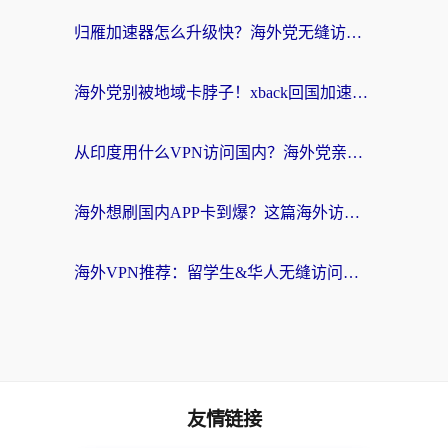
归雁加速器怎么升级快？海外党无缝访问国内资源的全攻略（附免费VPN推荐Dcard热门款）
海外党别被地域卡脖子！xback回国加速器选择全攻略，轻松刷剧玩国服
从印度用什么VPN访问国内？海外党亲测的无缝回国上网指南
海外想刷国内APP卡到爆？这篇海外访问国内服务器加速指南帮你解决所有问题
海外VPN推荐：留学生&华人无缝访问国内资源的避坑指南
友情链接