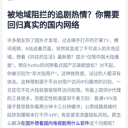
被地域阻拦的追剧热情？你需要
回归真实的国内网络
许多朋友到了国外才发现，过去随手打开的芒果TV、腾
讯视频、B站追番页面，突然就变成了不可进入的灰色区
域。想看《向往的生活》最新期？提示“仅限中国大陆播
放”。想在Netflix的间隙看点国产古装剧放松？对不起，
你被识别为“非大陆用户”。这种挫败感，试过的人都深有
体会。这种限制源于平台对用户访问IP归属地的识别，一
旦定位不在大陆就直接锁死访问权限。市面上提供IP代理
的工具很多，但稳定性和速度却千差万别：普通VPN连
接不稳导致你看两分钟卡三分钟缓冲；公用线路高峰时
段挤到爆根本打不开APP；有些甚至泄露隐私风险。那怎
么解决
在国外想看国内电视剧用什么软件
这个问题呢？