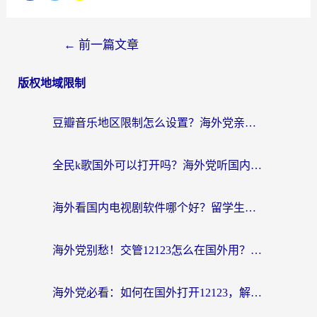
←
前一篇文章
版权地域限制
豆瓣音乐地区限制怎么设置？海外党亲测有效的回国加速方案来了
全民k歌国外可以打开吗？海外党听国内音乐听书的实用指南
海外看国内电视剧软件哪个好？留学生亲测有效的追剧加速方案
海外党别愁！交管12123怎么在国外用？一篇搞定回国资源访问难题
海外党必看：如何在国外打开12123，解决小程序登录难题