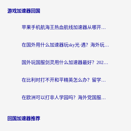
游戏加速器回国
苹果手机航海王热血航线加速器从哪开启？海外玩家国服畅玩全攻略
在国外用什么加速器玩sky光·遇？海外玩家国服畅玩终极指南（附魔兽世界狂暴传奇解决方案）
国外玩国服剑灵用什么加速器最好？2026海外玩家亲测指南（附魔兽世界怀旧服精灵之境加速技巧）
在比利时打不开和平精英怎么办？留学生亲测有效的国服游戏加速方案
在欧洲可以打非人学园吗？海外党国服游戏不卡顿的终极指南
回国加速器推荐