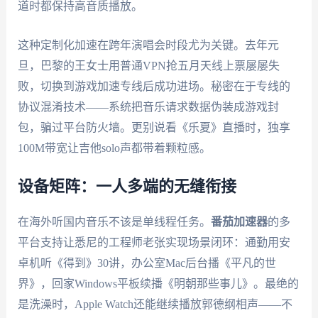
道时都保持高音质播放。
这种定制化加速在跨年演唱会时段尤为关键。去年元
旦，巴黎的王女士用普通VPN抢五月天线上票屡屡失
败，切换到游戏加速专线后成功进场。秘密在于专线的
协议混淆技术——系统把音乐请求数据伪装成游戏封
包，骗过平台防火墙。更别说看《乐夏》直播时，独享
100M带宽让吉他solo声都带着颗粒感。
设备矩阵：一人多端的无缝衔接
在海外听国内音乐不该是单线程任务。
番茄加速器
的多
平台支持让悉尼的工程师老张实现场景闭环：通勤用安
卓机听《得到》30讲，办公室Mac后台播《平凡的世
界》，回家Windows平板续播《明朝那些事儿》。最绝的
是洗澡时，Apple Watch还能继续播放郭德纲相声——不