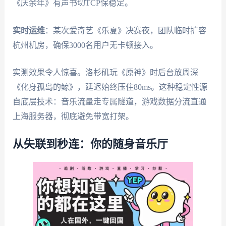
《庆余年》有声书切TCP保稳定。
实时运维
：某次爱奇艺《乐夏》决赛夜，团队临时扩容
杭州机房，确保3000名用户无卡顿接入。
实测效果令人惊喜。洛杉矶玩《原神》时后台放周深
《化身孤岛的鲸》，延迟始终压住80ms。这种稳定性源
自底层技术：音乐流量走专属隧道，游戏数据分流直通
上海服务器，彻底避免带宽打架。
从失联到秒连：你的随身音乐厅