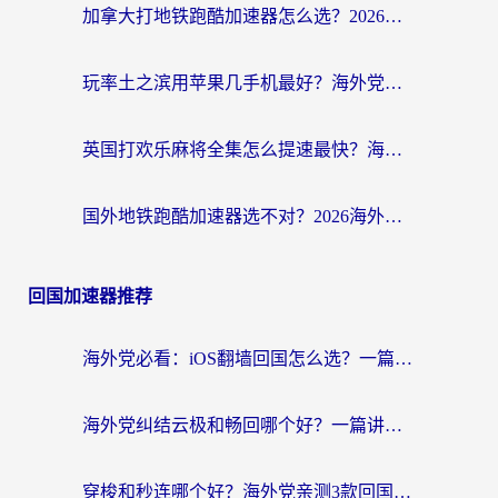
加拿大打地铁跑酷加速器怎么选？2026海外玩家实测指南（附王国纪元保卫萝卜3加速技巧）
玩率土之滨用苹果几手机最好？海外党必看的国服游戏加速+设备选择指南
英国打欢乐麻将全集怎么提速最快？海外党亲测有效的国服游戏加速指南
国外地铁跑酷加速器选不对？2026海外玩家必看的国服游戏加速全攻略
回国加速器推荐
海外党必看：iOS翻墙回国怎么选？一篇搞定无缝访问国内资源
海外党纠结云极和畅回哪个好？一篇讲透回国加速器怎么选（附避坑指南）
穿梭和秒连哪个好？海外党亲测3款回国加速器，教你在国外正常浏览国内网站