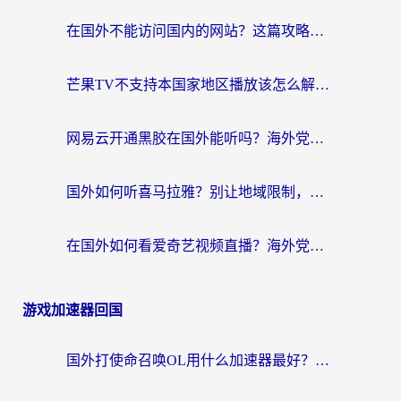
在国外不能访问国内的网站？这篇攻略帮你无缝连接家乡资源
芒果TV不支持本国家地区播放该怎么解决？海外党追剧看片的终极指南
网易云开通黑胶在国外能听吗？海外党亲测有效的回国听音乐方案
国外如何听喜马拉雅？别让地域限制，断了你的中文声音陪伴
在国外如何看爱奇艺视频直播？海外党亲测有效的回国加速器指南
游戏加速器回国
国外打使命召唤OL用什么加速器最好？海外玩家国服畅玩全攻略（附小众游戏加速技巧）