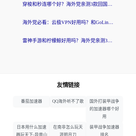
穿梭和秒连哪个好？海外党亲测3款回国加速器，教你在国外正常浏览国内网站
海外党必看：云极VPN好用吗？和GoLinkVPN对比哪个回国效果更好？附真实体验指南
雷神手游和柠檬鲸好用吗？海外党亲测3款回国加速器，教你避开破解VPN坑
友情链接
番茄加速器
QQ海外听不了歌
国外打装甲战争
的加速器哪个好
用
日本用什么加速
在南非怎么玩天
装甲战争加速器
器玩天下-异兽山
涯明月刀
排名