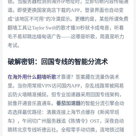
锁。当服务器检测到海外IP地址时，立即切断内容传输通
道。即使更换国家商店下载的APP，登录界面也自动变
成"该地区不可用"的冷漠提示。更糟的是，某些所谓免费
翻墙工具让Taylor Swift的歌才播30秒就卡成电音，听着
毛不易却跳出缅甸语广告——这哪是听歌，简直是听力
考试。
破解密钥：回国专线的智能分流术
在海外用什么翻墙听歌
才靠谱？答案藏在流量伪装术
里。当你用常规VPN访问国内APP，杂乱线路常被网易
云防火墙精准捕捉。但专业加速器采用回国专线架构，
就像开通音乐直通车。
番茄加速器
的智能分流引擎会动
态选择最优路径：清晨连接上海节点缓存《新闻早班
车》，午间切广州服务器追《陈情令》OST，深夜自动
跳转北京专线听德云社。全程零手动切换，连地铁过隧