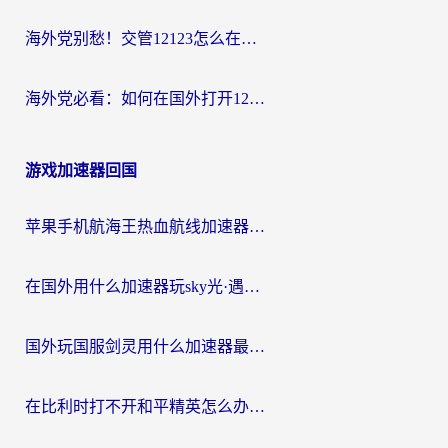
海外党别愁！交管12123怎么在国外用？一篇搞定回国资源访问难题
海外党必看：如何在国外打开12123，解决小程序登录难题
游戏加速器回国
苹果手机航海王热血航线加速器从哪开启？海外玩家国服畅玩全攻略
在国外用什么加速器玩sky光·遇？海外玩家国服畅玩终极指南（附魔兽世界狂暴传奇解决方案）
国外玩国服剑灵用什么加速器最好？2026海外玩家亲测指南（附魔兽世界怀旧服精灵之境加速技巧）
在比利时打不开和平精英怎么办？留学生亲测有效的国服游戏加速方案