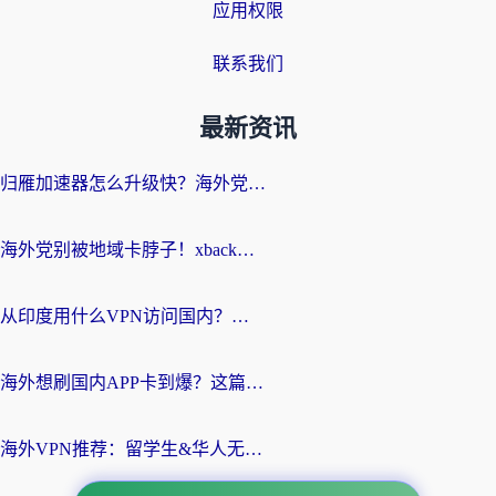
应用权限
联系我们
最新资讯
归雁加速器怎么升级快？海外党无缝访问国内资源的全攻略（附免费VPN推荐Dcard热门款）
海外党别被地域卡脖子！xback回国加速器选择全攻略，轻松刷剧玩国服
从印度用什么VPN访问国内？海外党亲测的无缝回国上网指南
海外想刷国内APP卡到爆？这篇海外访问国内服务器加速指南帮你解决所有问题
海外VPN推荐：留学生&华人无缝访问国内资源的避坑指南