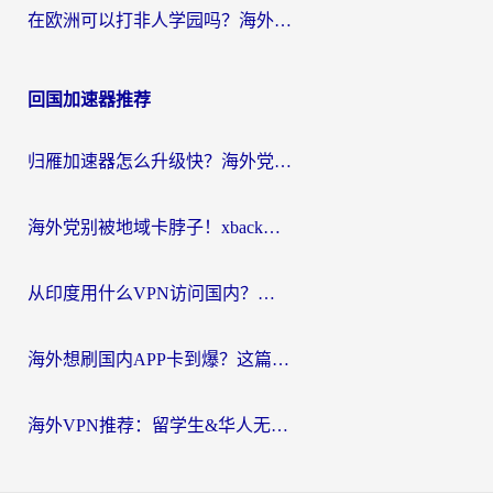
在欧洲可以打非人学园吗？海外党国服游戏不卡顿的终极指南
回国加速器推荐
归雁加速器怎么升级快？海外党无缝访问国内资源的全攻略（附免费VPN推荐Dcard热门款）
海外党别被地域卡脖子！xback回国加速器选择全攻略，轻松刷剧玩国服
从印度用什么VPN访问国内？海外党亲测的无缝回国上网指南
海外想刷国内APP卡到爆？这篇海外访问国内服务器加速指南帮你解决所有问题
海外VPN推荐：留学生&华人无缝访问国内资源的避坑指南