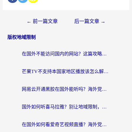
←
前一篇文章
后一篇文章
→
版权地域限制
在国外不能访问国内的网站？这篇攻略帮你无缝连接家乡资源
芒果TV不支持本国家地区播放该怎么解决？海外党追剧看片的终极指南
网易云开通黑胶在国外能听吗？海外党亲测有效的回国听音乐方案
国外如何听喜马拉雅？别让地域限制，断了你的中文声音陪伴
在国外如何看爱奇艺视频直播？海外党亲测有效的回国加速器指南