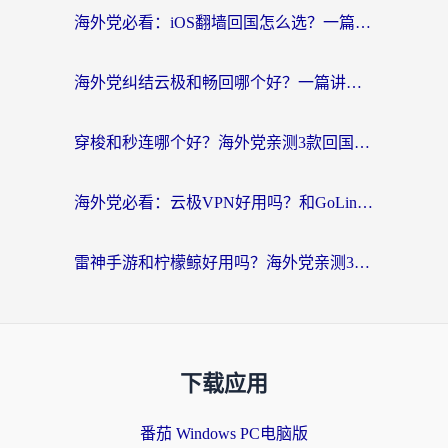
海外党必看：iOS翻墙回国怎么选？一篇搞定无缝访问国内资源
海外党纠结云极和畅回哪个好？一篇讲透回国加速器怎么选（附避坑指南）
穿梭和秒连哪个好？海外党亲测3款回国加速器，教你在国外正常浏览国内网站
海外党必看：云极VPN好用吗？和GoLinkVPN对比哪个回国效果更好？附真实体验指南
雷神手游和柠檬鲸好用吗？海外党亲测3款回国加速器，教你避开破解VPN坑
下载应用
番茄 Windows PC电脑版