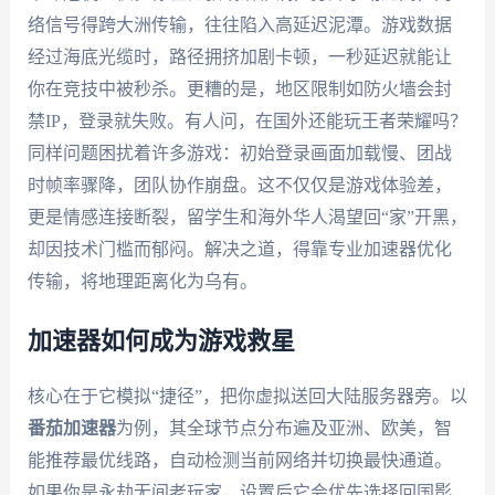
络信号得跨大洲传输，往往陷入高延迟泥潭。游戏数据
经过海底光缆时，路径拥挤加剧卡顿，一秒延迟就能让
你在竞技中被秒杀。更糟的是，地区限制如防火墙会封
禁IP，登录就失败。有人问，在国外还能玩王者荣耀吗？
同样问题困扰着许多游戏：初始登录画面加载慢、团战
时帧率骤降，团队协作崩盘。这不仅仅是游戏体验差，
更是情感连接断裂，留学生和海外华人渴望回“家”开黑，
却因技术门槛而郁闷。解决之道，得靠专业加速器优化
传输，将地理距离化为乌有。
加速器如何成为游戏救星
核心在于它模拟“捷径”，把你虚拟送回大陆服务器旁。以
番茄加速器
为例，其全球节点分布遍及亚洲、欧美，智
能推荐最优线路，自动检测当前网络并切换最快通道。
如果你是永劫无间老玩家，设置后它会优先选择回国影