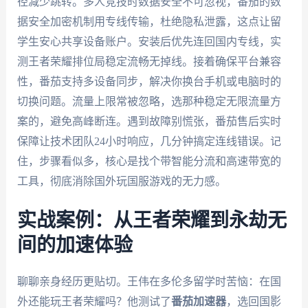
径减少跳转。多人竞技时数据安全不可忽视，番茄的数
据安全加密机制用专线传输，杜绝隐私泄露，这点让留
学生安心共享设备账户。安装后优先连回国内专线，实
测王者荣耀排位局稳定流畅无掉线。接着确保平台兼容
性，番茄支持多设备同步，解决你换台手机或电脑时的
切换问题。流量上限常被忽略，选那种稳定无限流量方
案的，避免高峰断连。遇到故障别慌张，番茄售后实时
保障让技术团队24小时响应，几分钟搞定连线错误。记
住，步骤看似多，核心是找个带智能分流和高速带宽的
工具，彻底消除国外玩国服游戏的无力感。
实战案例：从王者荣耀到永劫无
间的加速体验
聊聊亲身经历更贴切。王伟在多伦多留学时苦恼：在国
外还能玩王者荣耀吗？他测试了
番茄加速器
，选回国影