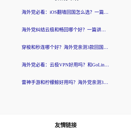
海外党必看：iOS翻墙回国怎么选？一篇搞定无缝访问国内资源
海外党纠结云极和畅回哪个好？一篇讲透回国加速器怎么选（附避坑指南）
穿梭和秒连哪个好？海外党亲测3款回国加速器，教你在国外正常浏览国内网站
海外党必看：云极VPN好用吗？和GoLinkVPN对比哪个回国效果更好？附真实体验指南
雷神手游和柠檬鲸好用吗？海外党亲测3款回国加速器，教你避开破解VPN坑
友情链接