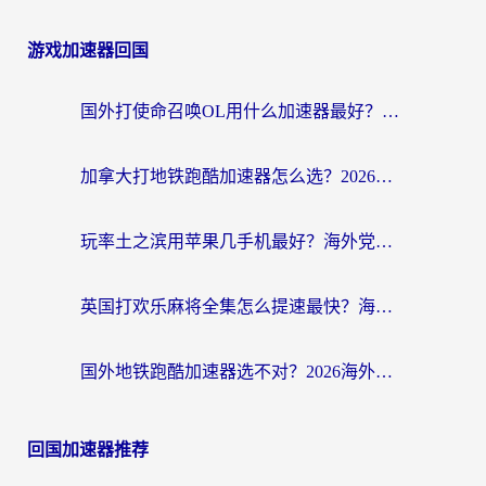
游戏加速器回国
国外打使命召唤OL用什么加速器最好？海外玩家国服畅玩全攻略（附小众游戏加速技巧）
加拿大打地铁跑酷加速器怎么选？2026海外玩家实测指南（附王国纪元保卫萝卜3加速技巧）
玩率土之滨用苹果几手机最好？海外党必看的国服游戏加速+设备选择指南
英国打欢乐麻将全集怎么提速最快？海外党亲测有效的国服游戏加速指南
国外地铁跑酷加速器选不对？2026海外玩家必看的国服游戏加速全攻略
回国加速器推荐