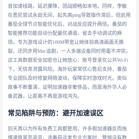
音加速线路，延迟骤降，团战顺畅如本地。同样，李敏
在悉尼尝试永劫无间，起先高ping导致操作滞后，但启用
番茄全球节点智能优化后，对战反应提升两倍。番茄的
智能推荐功能自动分配最优通道，省去手动调试的麻
烦。专为游戏设计的100M带宽让她体验高清画面无撕
裂，还同步用Mac追剧，一人多端设备同时用毫不冲突。
这工具数据安全加密也让她放心：账号登录在公共Wi-Fi
下，无信息泄露风险。海外玩家常忧心售后支持，番茄
专业团队及时修复网络波动，保障实时游戏时光。类似
故事不断重演，证明加速器非奢侈品，而是海外华人必
备武器，让距离不再是游戏鸿沟。
常见陷阱与预防：避开加速误区
别天真以为所有免费工具都管用，许多假加速器反而拖
慢速度甚至盗号。选番茄这类专业方案时，警惕没有数