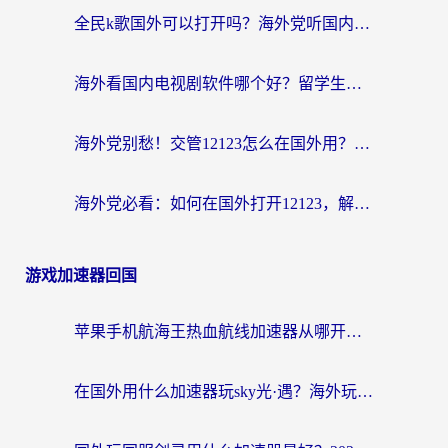
全民k歌国外可以打开吗？海外党听国内音乐听书的实用指南
海外看国内电视剧软件哪个好？留学生亲测有效的追剧加速方案
海外党别愁！交管12123怎么在国外用？一篇搞定回国资源访问难题
海外党必看：如何在国外打开12123，解决小程序登录难题
游戏加速器回国
苹果手机航海王热血航线加速器从哪开启？海外玩家国服畅玩全攻略
在国外用什么加速器玩sky光·遇？海外玩家国服畅玩终极指南（附魔兽世界狂暴传奇解决方案）