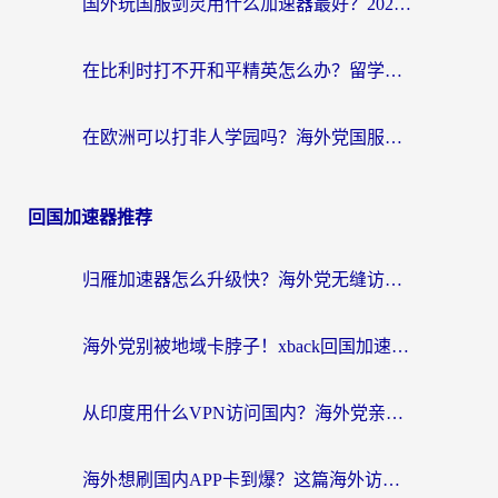
国外玩国服剑灵用什么加速器最好？2026海外玩家亲测指南（附魔兽世界怀旧服精灵之境加速技巧）
在比利时打不开和平精英怎么办？留学生亲测有效的国服游戏加速方案
在欧洲可以打非人学园吗？海外党国服游戏不卡顿的终极指南
回国加速器推荐
归雁加速器怎么升级快？海外党无缝访问国内资源的全攻略（附免费VPN推荐Dcard热门款）
海外党别被地域卡脖子！xback回国加速器选择全攻略，轻松刷剧玩国服
从印度用什么VPN访问国内？海外党亲测的无缝回国上网指南
海外想刷国内APP卡到爆？这篇海外访问国内服务器加速指南帮你解决所有问题