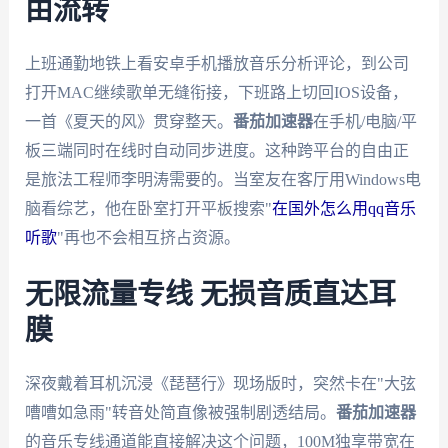
由流转
上班通勤地铁上看安卓手机播放音乐分析评论，到公司
打开MAC继续歌单无缝衔接，下班路上切回IOS设备，
一首《夏天的风》贯穿整天。
番茄加速器
在手机/电脑/平
板三端同时在线时自动同步进度。这种跨平台的自由正
是旅法工程师李明涛需要的。当室友在客厅用Windows电
脑看综艺，他在卧室打开平板搜索"
在国外怎么用qq音乐
听歌
"再也不会相互挤占资源。
无限流量专线 无损音质直达耳
膜
深夜戴着耳机沉浸《琵琶行》现场版时，突然卡在"大弦
嘈嘈如急雨"转音处简直像被强制剧透结局。
番茄加速器
的音乐专线通道能直接解决这个问题，100M独享带宽在