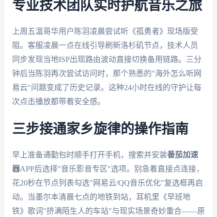
专业技术团队实时护航音乐之旅
上周五温哥华用户陈羽凌晨尝试听《孤勇者》现场版受
阻。客服凌晨一点在线引导刷新洛杉矶节点，技术人员
同步发现当地ISP出现路由波动直接切换备用链路。三分
钟后当陈羽再次尝试访问时，那个熟悉的"海外怎么听网
易云"问题变成了历史记录。这种24小时在线的守护让每
次点击播放都带着安全感。
三步接通家乡旋律的操作指南
早上准备通勤包时顺手打开手机，搜索并安装
番茄加速
器
APP后选择"音乐影音专区"选项。别急着直接点连接，
花20秒在节点列表勾选"网易云/QQ音乐优化"复选框再启
动。当墨尔本清晨七点的地铁到站，耳机里《早班地
铁》歌词"挤满陌生人的车站"与现实场景奇妙重合——原