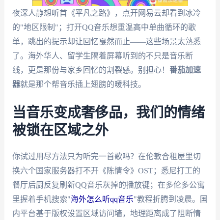
夜深人静想听首《平凡之路》，点开网易云却看到冰冷
的"地区限制"；打开QQ音乐想重温高中单曲循环的歌
单，跳出的提示却让回忆戛然而止——这些场景太熟悉
了。海外华人、留学生隔着屏幕听到的不只是音乐断
线，更是那份与家乡回忆的割裂感。别担心！
番茄加速
器
就是那个帮音乐插上翅膀的暖科技。
当音乐变成奢侈品，我们的情绪
被锁在区域之外
你试过用尽方法只为听完一首歌吗？在伦敦合租屋里切
换六个国家服务器打不开《陈情令》OST；悉尼打工的
餐厅后厨反复刷新QQ音乐灰掉的播放键；在多伦多公寓
里握着手机搜索"
海外怎么听qq音乐
"教程折腾到凌晨。国
内平台基于版权设置区域访问墙，地理距离成了阻断情