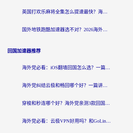
英国打欢乐麻将全集怎么提速最快？海外党亲测有效的国服游戏加速指南
国外地铁跑酷加速器选不对？2026海外玩家必看的国服游戏加速全攻略
回国加速器推荐
海外党必看：iOS翻墙回国怎么选？一篇搞定无缝访问国内资源
海外党纠结云极和畅回哪个好？一篇讲透回国加速器怎么选（附避坑指南）
穿梭和秒连哪个好？海外党亲测3款回国加速器，教你在国外正常浏览国内网站
海外党必看：云极VPN好用吗？和GoLinkVPN对比哪个回国效果更好？附真实体验指南