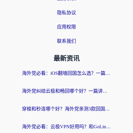
隐私协议
应用权限
联系我们
最新资讯
海外党必看：iOS翻墙回国怎么选？一篇搞定无缝访问国内资源
海外党纠结云极和畅回哪个好？一篇讲透回国加速器怎么选（附避坑指南）
穿梭和秒连哪个好？海外党亲测3款回国加速器，教你在国外正常浏览国内网站
海外党必看：云极VPN好用吗？和GoLinkVPN对比哪个回国效果更好？附真实体验指南