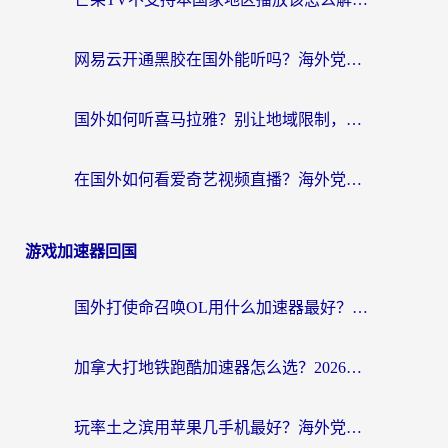
网易云开通黑胶在国外能听吗？海外党亲测有效的回国听音乐方案
国外如何听喜马拉雅？别让地域限制，断了你的中文声音陪伴
在国外如何看爱奇艺视频直播？海外党亲测有效的回国加速器指南
游戏加速器回国
国外打使命召唤OL用什么加速器最好？海外玩家国服畅玩全攻略（附小众游戏加速技巧）
加拿大打地铁跑酷加速器怎么选？2026海外玩家实测指南（附王国纪元保卫萝卜3加速技巧）
玩率土之滨用苹果几手机最好？海外党必看的国服游戏加速+设备选择指南