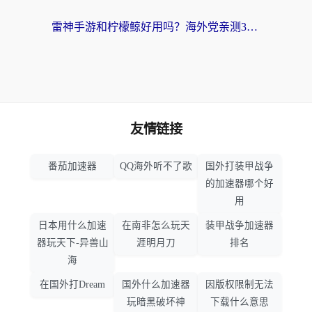
雷神手游和柠檬鲸好用吗？海外党亲测3款回国加速器，教你避开破解VPN坑
友情链接
番茄加速器
QQ海外听不了歌
国外打装甲战争
的加速器哪个好
用
日本用什么加速
在南非怎么玩天
装甲战争加速器
器玩天下-异兽山
涯明月刀
排名
海
在国外打Dream
国外什么加速器
因版权限制无法
玩暗黑破坏神
下载什么意思