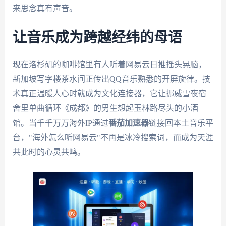
来思念真有声音。
让音乐成为跨越经纬的母语
现在洛杉矶的咖啡馆里有人听着网易云日推摇头晃脑，
新加坡写字楼茶水间正传出QQ音乐熟悉的开屏旋律。技
术真正温暖人心时就成为文化连接器，它让挪威雪夜宿
舍里单曲循环《成都》的男生想起玉林路尽头的小酒
馆。当千千万万海外IP通过
番茄加速器
链接回本土音乐平
台，"海外怎么听网易云"不再是冰冷搜索词，而成为天涯
共此时的心灵共鸣。