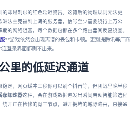
到的却是刺眼的红色延迟警告。这背后的物理规则无法更
欧洲法兰克福到上海的服务器，信号至少需要绕行上万公
峰期的网络阻塞，每个数据包都在多个路由器间反复绕圈。
服
**游戏依然会出现离谱的丢包和卡顿。更别提腾讯等厂商
你连登录界面都刷不出来。
公里的低延迟通道
级稳定，网页缓冲三秒你可以刷个抖音等，但团战里晚半秒
番茄加速器
这种，会在游戏数据包发出瞬间启动智能筛选程
，绕开正在检修的骨干节点，避开拥堵的城际路由，直接通