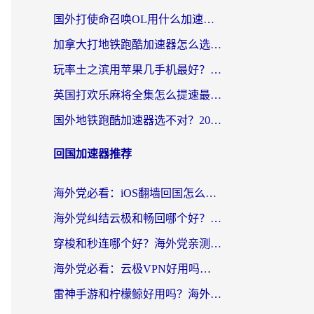
国外打使命召唤OL用什么加速器最好？海外玩家国服畅玩全攻略（附小众游戏加速技巧）
加拿大打地铁跑酷加速器怎么选？2026海外玩家实测指南（附王国纪元保卫萝卜3加速技巧）
玩率土之滨用苹果几手机最好？海外党必看的国服游戏加速+设备选择指南
英国打欢乐麻将全集怎么提速最快？海外党亲测有效的国服游戏加速指南
国外地铁跑酷加速器选不对？2026海外玩家必看的国服游戏加速全攻略
回国加速器推荐
海外党必看：iOS翻墙回国怎么选？一篇搞定无缝访问国内资源
海外党纠结云极和畅回哪个好？一篇讲透回国加速器怎么选（附避坑指南）
穿梭和秒连哪个好？海外党亲测3款回国加速器，教你在国外正常浏览国内网站
海外党必看：云极VPN好用吗？和GoLinkVPN对比哪个回国效果更好？附真实体验指南
雷神手游和柠檬鲸好用吗？海外党亲测3款回国加速器，教你避开破解VPN坑