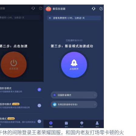
午休的间隙登录王者荣耀国服，和国内老友打场零卡顿的火