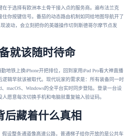
关键在于选择有欧洲本土骨干接入点的服务商。遍布法兰克
接住你按键信号。番茄的动态路由机制如同给地图导航开了
出现波动，会立刻把你的英雄操作切到斯德哥尔摩节点发
备就该随时待命
地铁上换iPhone开把排位，回到家用iPad Pro看大神直播
后逻辑早就该被取代。现代玩家的需求是：所有装备同一时
d、macOS、Windows的全平台实时同步登陆。登录一台设
没人愿意每次切换手机和电脑就重复输入验证码。
背后藏着什么真相
什么？假设整条通道像高速公路，普通梯子给你开放的是公共车