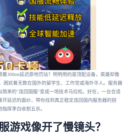
着300ms延迟原地罚站？明明用的是顶配设备，英雄却像
感，困扰着无数在国外的留学生、工作党或海外华人。服务器
简单的"连回国服"变成一场技术马拉松。好在，一台合适
撕开延迟的面纱，带你找到真正稳定连回国内服务器的钥
地指挥李白收割五杀。
服游戏像开了慢镜头？