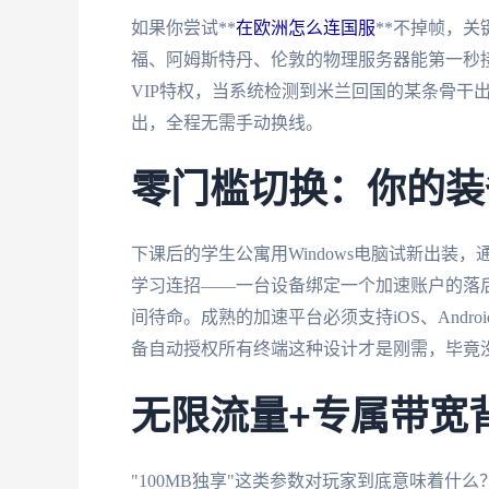
如果你尝试**
在欧洲怎么连国服
**不掉帧，
福、阿姆斯特丹、伦敦的物理服务器能第一秒
VIP特权，当系统检测到米兰回国的某条骨干
出，全程无需手动换线。
零门槛切换：你的装
下课后的学生公寓用Windows电脑试新出装，通勤
学习连招——一台设备绑定一个加速账户的落
间待命。成熟的加速平台必须支持iOS、Androi
备自动授权所有终端这种设计才是刚需，毕竟
无限流量+专属带宽
"100MB独享"这类参数对玩家到底意味着