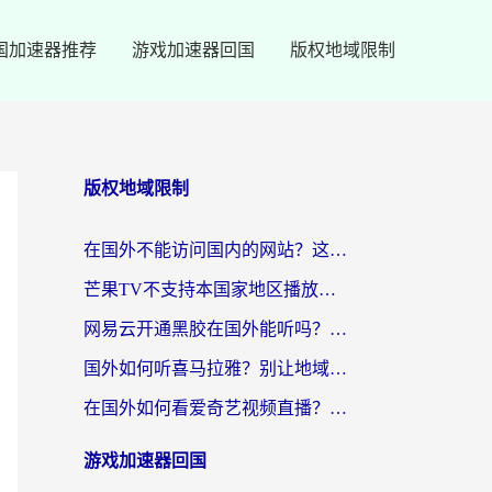
国加速器推荐
游戏加速器回国
版权地域限制
版权地域限制
在国外不能访问国内的网站？这篇攻略帮你无缝连接家乡资源
芒果TV不支持本国家地区播放该怎么解决？海外党追剧看片的终极指南
网易云开通黑胶在国外能听吗？海外党亲测有效的回国听音乐方案
国外如何听喜马拉雅？别让地域限制，断了你的中文声音陪伴
在国外如何看爱奇艺视频直播？海外党亲测有效的回国加速器指南
游戏加速器回国