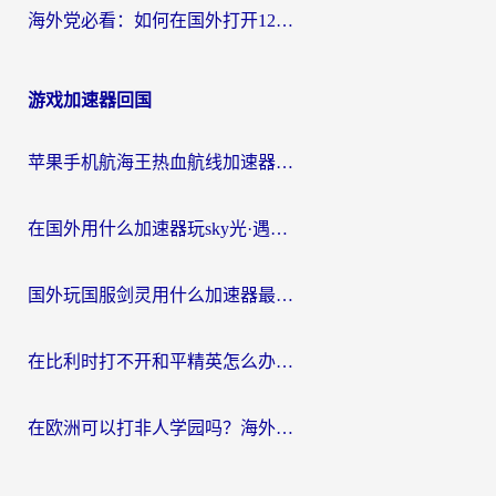
海外党必看：如何在国外打开12123，解决小程序登录难题
游戏加速器回国
苹果手机航海王热血航线加速器从哪开启？海外玩家国服畅玩全攻略
在国外用什么加速器玩sky光·遇？海外玩家国服畅玩终极指南（附魔兽世界狂暴传奇解决方案）
国外玩国服剑灵用什么加速器最好？2026海外玩家亲测指南（附魔兽世界怀旧服精灵之境加速技巧）
在比利时打不开和平精英怎么办？留学生亲测有效的国服游戏加速方案
在欧洲可以打非人学园吗？海外党国服游戏不卡顿的终极指南