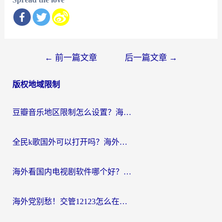
文
←
前一篇文章
后一篇文章
→
章
版权地域限制
导
航
豆瓣音乐地区限制怎么设置？海外党亲测有效的回国加速方案来了
全民k歌国外可以打开吗？海外党听国内音乐听书的实用指南
海外看国内电视剧软件哪个好？留学生亲测有效的追剧加速方案
海外党别愁！交管12123怎么在国外用？一篇搞定回国资源访问难题