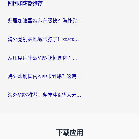
回国加速器推荐
归雁加速器怎么升级快？海外党无缝访问国内资源的全攻略（附免费VPN推荐Dcard热门款）
海外党别被地域卡脖子！xback回国加速器选择全攻略，轻松刷剧玩国服
从印度用什么VPN访问国内？海外党亲测的无缝回国上网指南
海外想刷国内APP卡到爆？这篇海外访问国内服务器加速指南帮你解决所有问题
海外VPN推荐：留学生&华人无缝访问国内资源的避坑指南
下载应用