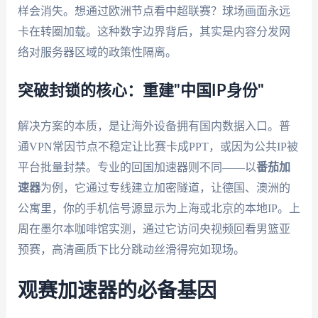
样会消失。想通过欧洲节点看中超联赛？球场画面永远
卡在转圈加载。这种数字边界背后，其实是内容分发网
络对服务器区域的政策性隔离。
突破封锁的核心：重建"中国IP身份"
解决方案的本质，是让海外设备拥有国内数据入口。普
通VPN常因节点不稳定让比赛卡成PPT，或因为公共IP被
平台批量封禁。专业的回国加速器则不同——以
番茄加
速器
为例，它通过专线建立加密隧道，让德国、澳洲的
公寓里，你的手机信号源显示为上海或北京的本地IP。上
周在墨尔本咖啡馆实测，通过它访问央视频回看男篮亚
预赛，高清画质下比分跳动丝滑得宛如现场。
观赛加速器的必备基因