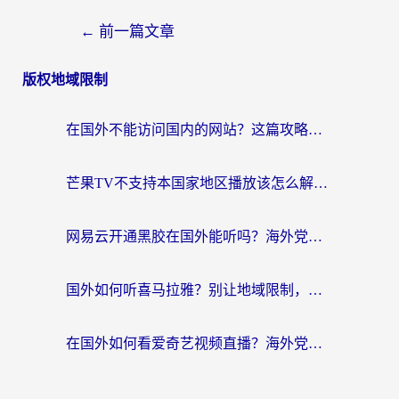
←
前一篇文章
版权地域限制
在国外不能访问国内的网站？这篇攻略帮你无缝连接家乡资源
芒果TV不支持本国家地区播放该怎么解决？海外党追剧看片的终极指南
网易云开通黑胶在国外能听吗？海外党亲测有效的回国听音乐方案
国外如何听喜马拉雅？别让地域限制，断了你的中文声音陪伴
在国外如何看爱奇艺视频直播？海外党亲测有效的回国加速器指南