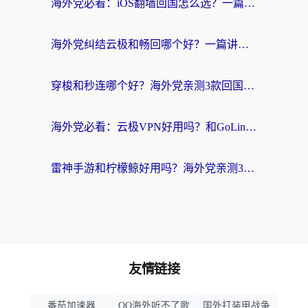
海外党必看：iOS翻墙回国怎么选？一篇搞定无缝访问国内资源
海外党纠结云极和畅回哪个好？一篇讲透回国加速器怎么选（附避坑指南）
穿梭和秒连哪个好？海外党亲测3款回国加速器，教你在国外正常浏览国内网站
海外党必看：云极VPN好用吗？和GoLinkVPN对比哪个回国效果更好？附真实体验指南
雷神手游和柠檬鲸好用吗？海外党亲测3款回国加速器，教你避开破解VPN坑
友情链接
番茄加速器
QQ海外听不了歌
国外打装甲战争