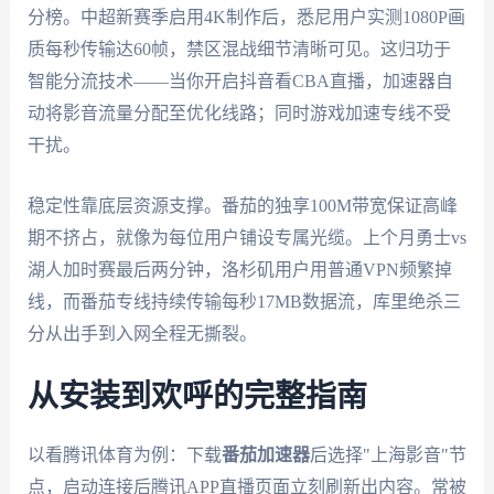
分榜。中超新赛季启用4K制作后，悉尼用户实测1080P画
质每秒传输达60帧，禁区混战细节清晰可见。这归功于
智能分流技术——当你开启抖音看CBA直播，加速器自
动将影音流量分配至优化线路；同时游戏加速专线不受
干扰。
稳定性靠底层资源支撑。番茄的独享100M带宽保证高峰
期不挤占，就像为每位用户铺设专属光缆。上个月勇士vs
湖人加时赛最后两分钟，洛杉矶用户用普通VPN频繁掉
线，而番茄专线持续传输每秒17MB数据流，库里绝杀三
分从出手到入网全程无撕裂。
从安装到欢呼的完整指南
以看腾讯体育为例：下载
番茄加速器
后选择"上海影音"节
点，启动连接后腾讯APP直播页面立刻刷新出内容。常被