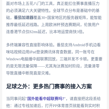
面对市场上五花八门的工具，真正能扛住赛事直播压力
的必须满足六大关键特性。全球节点分布是基础中的基
础，
番茄加速器
覆盖30+国家地区的服务器矩阵，能智能
推荐最低延迟线路。上周欧洲杯预选赛期间，伦敦用户
连香港节点仅82ms延迟，比本地运营商快3倍。
多终端兼容性直接影响体验。番茄支持Android手机边看
咪咕视频边用iPad登录腾讯体育查数据，同一账号在
Windows电脑播中超联赛回放，三端并发不卡顿。更重要
的是无限流量保障——尤其淘汰赛加时阶段，流量清零
导致直播中断简直是灾难。
足球之外：更多热门赛事的接入方案
当同事问起"
国外能看中超联赛吗?
"，请直接把这段丢给
他：通过专线加速后，打开PP体育首页就能看到实时积