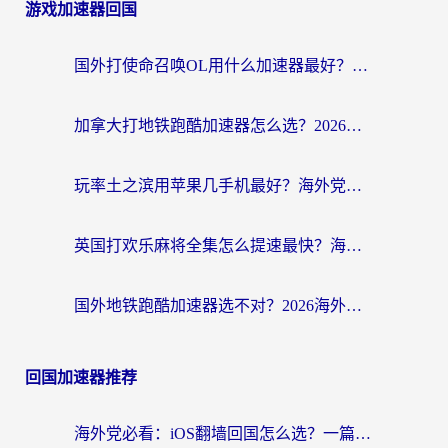
游戏加速器回国
国外打使命召唤OL用什么加速器最好？海外玩家国服畅玩全攻略（附小众游戏加速技巧）
加拿大打地铁跑酷加速器怎么选？2026海外玩家实测指南（附王国纪元保卫萝卜3加速技巧）
玩率土之滨用苹果几手机最好？海外党必看的国服游戏加速+设备选择指南
英国打欢乐麻将全集怎么提速最快？海外党亲测有效的国服游戏加速指南
国外地铁跑酷加速器选不对？2026海外玩家必看的国服游戏加速全攻略
回国加速器推荐
海外党必看：iOS翻墙回国怎么选？一篇搞定无缝访问国内资源