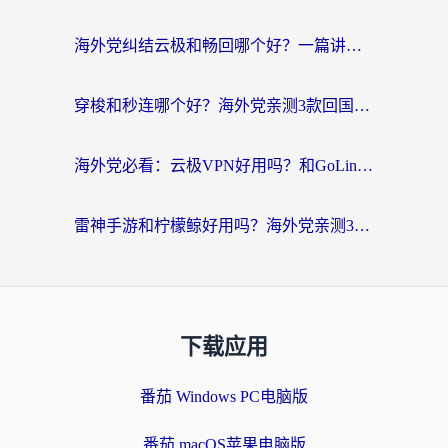
海外党纠结云极和畅回哪个好？一篇讲透回国加速器怎么选（附避坑指南）
穿梭和秒连哪个好？海外党亲测3款回国加速器，教你在国外正常浏览国内网站
海外党必看：云极VPN好用吗？和GoLinkVPN对比哪个回国效果更好？附真实体验指南
雷神手游和柠檬鲸好用吗？海外党亲测3款回国加速器，教你避开破解VPN坑
下载应用
番茄 Windows PC电脑版
番茄 macOS苹果电脑版