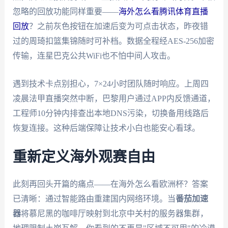
忽略的回放功能同样重要——
海外怎么看腾讯体育直播
回放
？之前灰色按钮在加速后变为可点击状态，昨夜错
过的周琦扣篮集锦随时可补档。数据全程经AES-256加密
传输，连星巴克公共WiFi也不怕中间人攻击。
遇到技术卡点别担心，7×24小时团队随时响应。上周四
凌晨法甲直播突然中断，巴黎用户通过APP内反馈通道，
工程师10分钟内排查出本地DNS污染，切换备用线路后
恢复连接。这种后端保障让技术小白也能安心看球。
重新定义海外观赛自由
此刻再回头开篇的痛点——在海外怎么看欧洲杯？答案
已清晰：通过智能路由重建国内网络环境。当
番茄加速
器
将慕尼黑的咖啡厅映射到北京中关村的服务器集群，