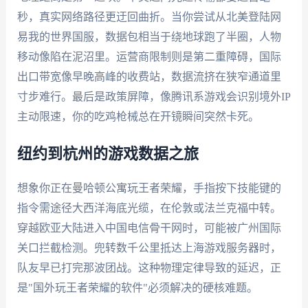
秒，真实网络路径更迂回曲折。当你尝试从北美登陆网
易我的世界国服，数据包相当于绕地球跑了半圈，人物
移动像陷在泥沼里。运营商限制则是第二重障碍，国际
出口带宽像早晚高峰的收费站，数据流挤在狭窄通道里
寸步难行。最后是政策屏障，像腾讯系游戏会识别境外IP
主动限速，你的吃鸡枪械总在开镜瞬间突然卡死。
纽约到杭州的游戏数据之旅
想象你正在曼哈顿公寓玩王者荣耀，手指按下技能键的
指令需途径大西洋海底光缆，在伦敦或法兰克福中转。
穿越欧亚大陆进入中国电信骨干网时，可能被广州国际
关口拦截检测。兜转数千公里抵达上海游戏服务器时，
队友早已打完那波团战。这种物理定律导致的延迟，正
是"国外玩王者荣耀的软件"必须解决的硬核难题。