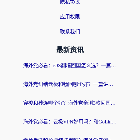
隐私协议
应用权限
联系我们
最新资讯
海外党必看：iOS翻墙回国怎么选？一篇搞定无缝访问国内资源
海外党纠结云极和畅回哪个好？一篇讲透回国加速器怎么选（附避坑指南）
穿梭和秒连哪个好？海外党亲测3款回国加速器，教你在国外正常浏览国内网站
海外党必看：云极VPN好用吗？和GoLinkVPN对比哪个回国效果更好？附真实体验指南