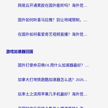
网易云开通黑胶在国外能听吗？海外党亲测有效的回国听音乐方案
国外如何听喜马拉雅？别让地域限制，断了你的中文声音陪伴
在国外如何看爱奇艺视频直播？海外党亲测有效的回国加速器指南
游戏加速器回国
国外打使命召唤OL用什么加速器最好？海外玩家国服畅玩全攻略（附小众游戏加速技巧）
加拿大打地铁跑酷加速器怎么选？2026海外玩家实测指南（附王国纪元保卫萝卜3加速技巧）
玩率土之滨用苹果几手机最好？海外党必看的国服游戏加速+设备选择指南