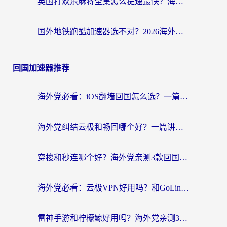
英国打欢乐麻将全集怎么提速最快？海外党亲测有效的国服游戏加速指南
国外地铁跑酷加速器选不对？2026海外玩家必看的国服游戏加速全攻略
回国加速器推荐
海外党必看：iOS翻墙回国怎么选？一篇搞定无缝访问国内资源
海外党纠结云极和畅回哪个好？一篇讲透回国加速器怎么选（附避坑指南）
穿梭和秒连哪个好？海外党亲测3款回国加速器，教你在国外正常浏览国内网站
海外党必看：云极VPN好用吗？和GoLinkVPN对比哪个回国效果更好？附真实体验指南
雷神手游和柠檬鲸好用吗？海外党亲测3款回国加速器，教你避开破解VPN坑