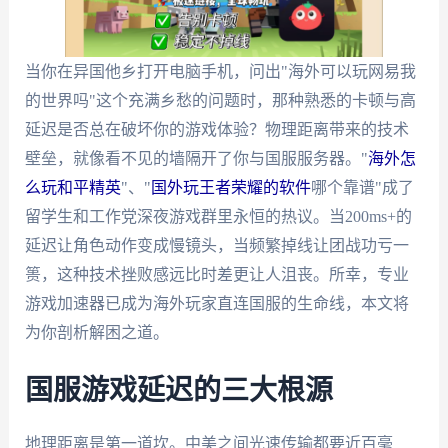
当你在异国他乡打开电脑手机，问出"海外可以玩网易我
的世界吗"这个充满乡愁的问题时，那种熟悉的卡顿与高
延迟是否总在破坏你的游戏体验？物理距离带来的技术
壁垒，就像看不见的墙隔开了你与国服服务器。"
海外怎
么玩和平精英
"、"
国外玩王者荣耀的软件
哪个靠谱"成了
留学生和工作党深夜游戏群里永恒的热议。当200ms+的
延迟让角色动作变成慢镜头，当频繁掉线让团战功亏一
篑，这种技术挫败感远比时差更让人沮丧。所幸，专业
游戏加速器已成为海外玩家直连国服的生命线，本文将
为你剖析解困之道。
国服游戏延迟的三大根源
地理距离是第一道坎。中美之间光速传输都要近百毫