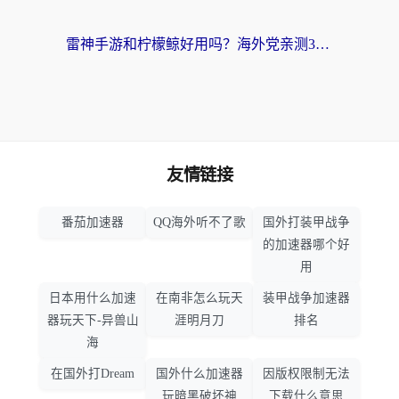
雷神手游和柠檬鲸好用吗？海外党亲测3款回国加速器，教你避开破解VPN坑
友情链接
番茄加速器
QQ海外听不了歌
国外打装甲战争
的加速器哪个好
用
日本用什么加速
在南非怎么玩天
装甲战争加速器
器玩天下-异兽山
涯明月刀
排名
海
在国外打Dream
国外什么加速器
因版权限制无法
玩暗黑破坏神
下载什么意思