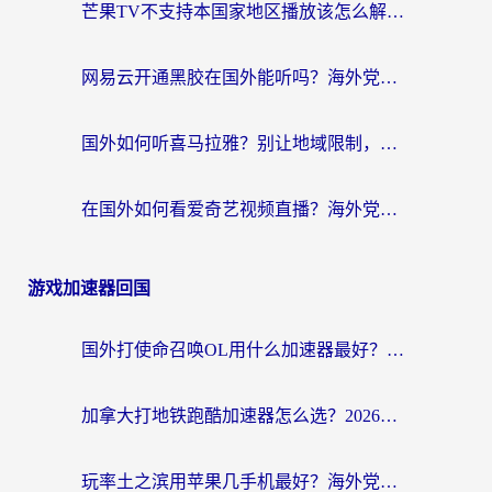
芒果TV不支持本国家地区播放该怎么解决？海外党追剧看片的终极指南
网易云开通黑胶在国外能听吗？海外党亲测有效的回国听音乐方案
国外如何听喜马拉雅？别让地域限制，断了你的中文声音陪伴
在国外如何看爱奇艺视频直播？海外党亲测有效的回国加速器指南
游戏加速器回国
国外打使命召唤OL用什么加速器最好？海外玩家国服畅玩全攻略（附小众游戏加速技巧）
加拿大打地铁跑酷加速器怎么选？2026海外玩家实测指南（附王国纪元保卫萝卜3加速技巧）
玩率土之滨用苹果几手机最好？海外党必看的国服游戏加速+设备选择指南