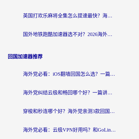
英国打欢乐麻将全集怎么提速最快？海外党亲测有效的国服游戏加速指南
国外地铁跑酷加速器选不对？2026海外玩家必看的国服游戏加速全攻略
回国加速器推荐
海外党必看：iOS翻墙回国怎么选？一篇搞定无缝访问国内资源
海外党纠结云极和畅回哪个好？一篇讲透回国加速器怎么选（附避坑指南）
穿梭和秒连哪个好？海外党亲测3款回国加速器，教你在国外正常浏览国内网站
海外党必看：云极VPN好用吗？和GoLinkVPN对比哪个回国效果更好？附真实体验指南