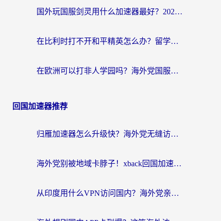
国外玩国服剑灵用什么加速器最好？2026海外玩家亲测指南（附魔兽世界怀旧服精灵之境加速技巧）
在比利时打不开和平精英怎么办？留学生亲测有效的国服游戏加速方案
在欧洲可以打非人学园吗？海外党国服游戏不卡顿的终极指南
回国加速器推荐
归雁加速器怎么升级快？海外党无缝访问国内资源的全攻略（附免费VPN推荐Dcard热门款）
海外党别被地域卡脖子！xback回国加速器选择全攻略，轻松刷剧玩国服
从印度用什么VPN访问国内？海外党亲测的无缝回国上网指南