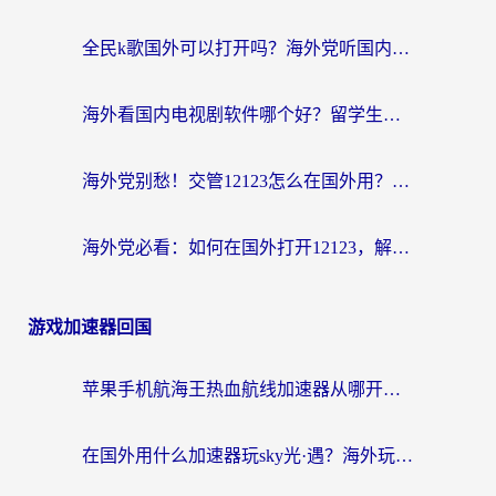
全民k歌国外可以打开吗？海外党听国内音乐听书的实用指南
海外看国内电视剧软件哪个好？留学生亲测有效的追剧加速方案
海外党别愁！交管12123怎么在国外用？一篇搞定回国资源访问难题
海外党必看：如何在国外打开12123，解决小程序登录难题
游戏加速器回国
苹果手机航海王热血航线加速器从哪开启？海外玩家国服畅玩全攻略
在国外用什么加速器玩sky光·遇？海外玩家国服畅玩终极指南（附魔兽世界狂暴传奇解决方案）