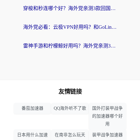
穿梭和秒连哪个好？海外党亲测3款回国加速器，教你在国外正常浏览国内网站
海外党必看：云极VPN好用吗？和GoLinkVPN对比哪个回国效果更好？附真实体验指南
雷神手游和柠檬鲸好用吗？海外党亲测3款回国加速器，教你避开破解VPN坑
友情链接
番茄加速器
QQ海外听不了歌
国外打装甲战争
的加速器哪个好
用
日本用什么加速
在南非怎么玩天
装甲战争加速器