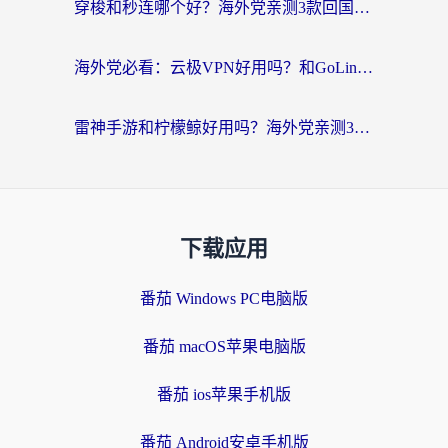
穿梭和秒连哪个好？海外党亲测3款回国加速器，教你在国外正常浏览国内网站
海外党必看：云极VPN好用吗？和GoLinkVPN对比哪个回国效果更好？附真实体验指南
雷神手游和柠檬鲸好用吗？海外党亲测3款回国加速器，教你避开破解VPN坑
下载应用
番茄 Windows PC电脑版
番茄 macOS苹果电脑版
番茄 ios苹果手机版
番茄 Android安卓手机版