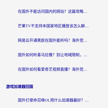
在国外不能访问国内的网站？这篇攻略帮你无缝连接家乡资源
芒果TV不支持本国家地区播放该怎么解决？海外党追剧看片的终极指南
网易云开通黑胶在国外能听吗？海外党亲测有效的回国听音乐方案
国外如何听喜马拉雅？别让地域限制，断了你的中文声音陪伴
在国外如何看爱奇艺视频直播？海外党亲测有效的回国加速器指南
游戏加速器回国
国外打使命召唤OL用什么加速器最好？海外玩家国服畅玩全攻略（附小众游戏加速技巧）