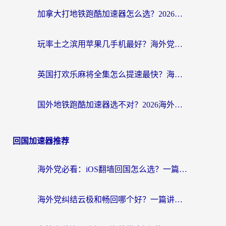
加拿大打地铁跑酷加速器怎么选？2026海外玩家实测指南（附王国纪元保卫萝卜3加速技巧）
玩率土之滨用苹果几手机最好？海外党必看的国服游戏加速+设备选择指南
英国打欢乐麻将全集怎么提速最快？海外党亲测有效的国服游戏加速指南
国外地铁跑酷加速器选不对？2026海外玩家必看的国服游戏加速全攻略
回国加速器推荐
海外党必看：iOS翻墙回国怎么选？一篇搞定无缝访问国内资源
海外党纠结云极和畅回哪个好？一篇讲透回国加速器怎么选（附避坑指南）