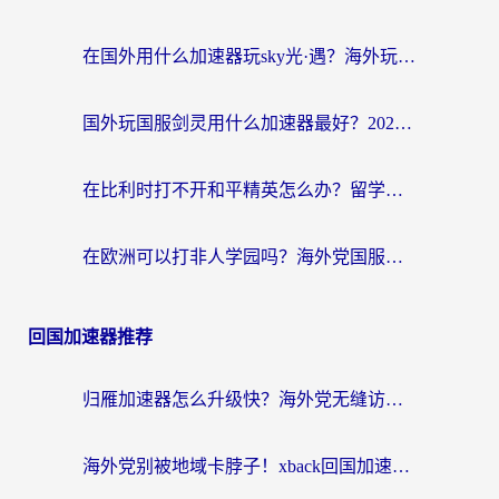
在国外用什么加速器玩sky光·遇？海外玩家国服畅玩终极指南（附魔兽世界狂暴传奇解决方案）
国外玩国服剑灵用什么加速器最好？2026海外玩家亲测指南（附魔兽世界怀旧服精灵之境加速技巧）
在比利时打不开和平精英怎么办？留学生亲测有效的国服游戏加速方案
在欧洲可以打非人学园吗？海外党国服游戏不卡顿的终极指南
回国加速器推荐
归雁加速器怎么升级快？海外党无缝访问国内资源的全攻略（附免费VPN推荐Dcard热门款）
海外党别被地域卡脖子！xback回国加速器选择全攻略，轻松刷剧玩国服