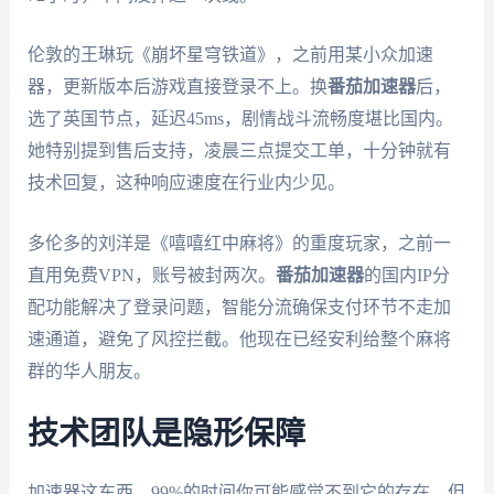
伦敦的王琳玩《崩坏星穹铁道》，之前用某小众加速
器，更新版本后游戏直接登录不上。换
番茄加速器
后，
选了英国节点，延迟45ms，剧情战斗流畅度堪比国内。
她特别提到售后支持，凌晨三点提交工单，十分钟就有
技术回复，这种响应速度在行业内少见。
多伦多的刘洋是《嘻嘻红中麻将》的重度玩家，之前一
直用免费VPN，账号被封两次。
番茄加速器
的国内IP分
配功能解决了登录问题，智能分流确保支付环节不走加
速通道，避免了风控拦截。他现在已经安利给整个麻将
群的华人朋友。
技术团队是隐形保障
加速器这东西，99%的时间你可能感觉不到它的存在，但