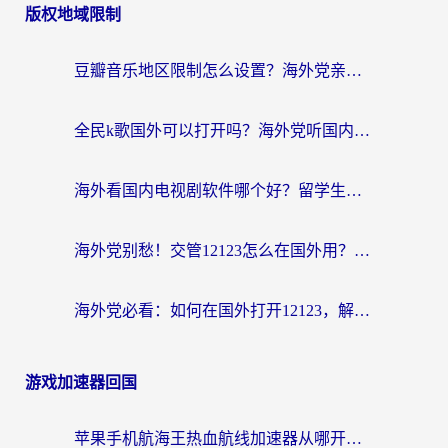
版权地域限制
豆瓣音乐地区限制怎么设置？海外党亲测有效的回国加速方案来了
全民k歌国外可以打开吗？海外党听国内音乐听书的实用指南
海外看国内电视剧软件哪个好？留学生亲测有效的追剧加速方案
海外党别愁！交管12123怎么在国外用？一篇搞定回国资源访问难题
海外党必看：如何在国外打开12123，解决小程序登录难题
游戏加速器回国
苹果手机航海王热血航线加速器从哪开启？海外玩家国服畅玩全攻略