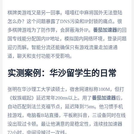
棋牌类游戏又是另一回事。嘻嘻红中麻将国外无法登陆
怎么办？这个问题暴露了DNS污染和IP封锁的痛点。很
多棋牌游戏为了防作弊，会屏蔽海外IP。
番茄加速器
的回
国专线能分配国内IP地址，模拟国内网络环境，登录问题
迎刃而解。智能分流还能确保只有游戏流量走加速通
道，聊天和支付功能不受影响。
实测案例：华沙留学生的日常
张明在华沙理工大学读硕士，宿舍网速标称100M，但打
《蚁族崛起》延迟常年200ms以上。用了
番茄加速器
后，
自动匹配到法兰克福节点，延迟降到75ms。他习惯手机
挂游戏，电脑看B站直播，平板刷抖音，三设备同时在线
没出现过卡顿。最让他满意的是稳定性，连续挂加速器
72小时，中间没掉过一次线。