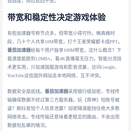
自由度，用过就回不去。
带宽和稳定性决定游戏体验
有些加速器号称节点多，但带宽小得可怜。晚高峰时
段，几十个人共享10M带宽，打个王者荣耀都卡成PPT。
番茄加速器
给每个用户独享100M带宽，这什么概念？下
载速度能跑到12MB/s，看4K直播毫无压力。智能分流技
术更实用，只加速国服游戏和影音流量，访问Google、
YouTube这些国外网站走本地网络，互不冲突。
数据安全是底线。
番茄加速器
采用银行级加密，专线传
输确保数据不经过第三方服务器。玩《原神》怕账号被
盗？刷抖音怕个人信息泄露？加密隧道能挡住绝大多数
网络攻击。专线传输还意味着更稳定的路由，不会出现
数据包乱窜的情况。