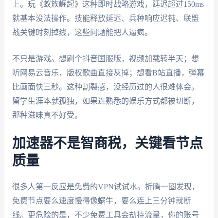
上。玩《蚁族崛起》这种即时战略游戏，延迟超过150ms
就基本没法操作。技能释放延迟、兵种响应迟钝、联盟
战关键时刻掉线，这些问题能把人逼疯。
不只是游戏。想刷个抖音国服版，视频加载转半天；想
听网易云音乐，版权歌曲直接灰掉；想看B站直播，弹幕
比画面快三秒。这种割裂感，没经历过的人很难体会。
留学生涯本就孤独，如果连熟悉的娱乐方式都被切断，
那种滋味真不好受。
加速器不是智商税，关键看节点
质量
很多人第一反应是免费的VPN试试水。折腾一圈发现，
免费节点要么速度慢得像蜗牛，要么连上三分钟就断
线。更危险的是，不少免费工具会劫持流量，你的账号