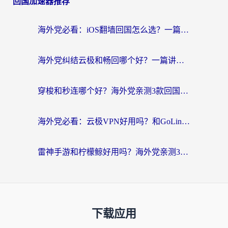
回国加速器推荐
海外党必看：iOS翻墙回国怎么选？一篇搞定无缝访问国内资源
海外党纠结云极和畅回哪个好？一篇讲透回国加速器怎么选（附避坑指南）
穿梭和秒连哪个好？海外党亲测3款回国加速器，教你在国外正常浏览国内网站
海外党必看：云极VPN好用吗？和GoLinkVPN对比哪个回国效果更好？附真实体验指南
雷神手游和柠檬鲸好用吗？海外党亲测3款回国加速器，教你避开破解VPN坑
下载应用