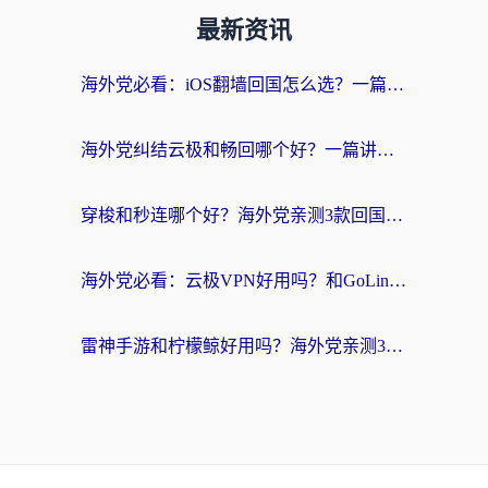
最新资讯
海外党必看：iOS翻墙回国怎么选？一篇搞定无缝访问国内资源
海外党纠结云极和畅回哪个好？一篇讲透回国加速器怎么选（附避坑指南）
穿梭和秒连哪个好？海外党亲测3款回国加速器，教你在国外正常浏览国内网站
海外党必看：云极VPN好用吗？和GoLinkVPN对比哪个回国效果更好？附真实体验指南
雷神手游和柠檬鲸好用吗？海外党亲测3款回国加速器，教你避开破解VPN坑