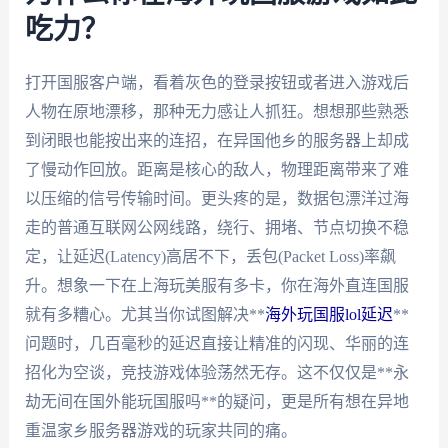
吃力？
打开国服客户端，看着灰色的登录按钮或者进入游戏后
人物在原地漂移，那种无力感让人抓狂。想想那些熟悉
到闭眼也能按出来的连招，在异国他乡的服务器上却成
了慢动作回放。距离是核心的敌人，物理距离带来了难
以压缩的信号传输时间。更头疼的是，数据包漂洋过海
走的普通互联网公网线路，绕行、拥堵、节点切换不稳
定，让延迟(Latency)高居不下，丢包(Packet Loss)率飙
升。想象一下在上海玩美服有多卡，你在海外直连国服
就有多糟心。尤其当你试图解决**
海外玩国服lol延迟
**
问题时，几百毫秒的延迟直接让精准的闪现、华丽的连
招化为空谈，竞技游戏体验荡然无存。这不仅仅是**永
劫无间在国外能玩国服吗**的疑问，更是所有想在异地
重温家乡服务器游戏的玩家共同的痛。