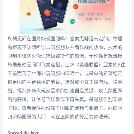
永劫无间在国外能玩国服吗？答案无疑是肯定的。物理
的距离不该阻断你与国服朋友并肩作战的热血，技术的
限制不该浇灭你追求极致操作的热情。无论你是想流畅
施展永劫无间的飞索连招，追求《英雄联盟》亚索的E往
无前而苦于**海外玩国服lol延迟**，或是单纯希望稳定
追更国内平台独播的节目，选对那个真正懂游戏、懂网
络、懂海外华人玩家需求的加速器是关键。攻克跨国网
络的高墙，让信号飞跃重洋不再失真。是时候告别无效
卡顿，重新握住那份属于国服的流畅与激情了。那扇回
归流畅国服的大门，就在正确的选择后为你敞开。
Spread the love