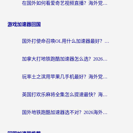
在国外如何看爱奇艺视频直播？海外党亲测有效的回国加速器指南
游戏加速器回国
国外打使命召唤OL用什么加速器最好？海外玩家国服畅玩全攻略（附小众游戏加速技巧）
加拿大打地铁跑酷加速器怎么选？2026海外玩家实测指南（附王国纪元保卫萝卜3加速技巧）
玩率土之滨用苹果几手机最好？海外党必看的国服游戏加速+设备选择指南
英国打欢乐麻将全集怎么提速最快？海外党亲测有效的国服游戏加速指南
国外地铁跑酷加速器选不对？2026海外玩家必看的国服游戏加速全攻略