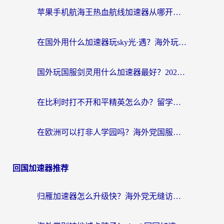
苹果手机航海王热血航线加速器从哪开启？海外玩家国服畅玩全攻略
在国外用什么加速器玩sky光·遇？海外玩家国服畅玩终极指南（附魔兽世界狂暴传奇解决方案）
国外玩国服剑灵用什么加速器最好？2026海外玩家亲测指南（附魔兽世界怀旧服精灵之境加速技巧）
在比利时打不开和平精英怎么办？留学生亲测有效的国服游戏加速方案
在欧洲可以打非人学园吗？海外党国服游戏不卡顿的终极指南
回国加速器推荐
归雁加速器怎么升级快？海外党无缝访问国内资源的全攻略（附免费VPN推荐Dcard热门款）