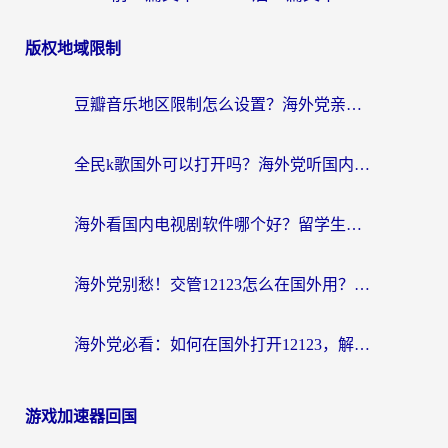
版权地域限制
豆瓣音乐地区限制怎么设置？海外党亲测有效的回国加速方案来了
全民k歌国外可以打开吗？海外党听国内音乐听书的实用指南
海外看国内电视剧软件哪个好？留学生亲测有效的追剧加速方案
海外党别愁！交管12123怎么在国外用？一篇搞定回国资源访问难题
海外党必看：如何在国外打开12123，解决小程序登录难题
游戏加速器回国