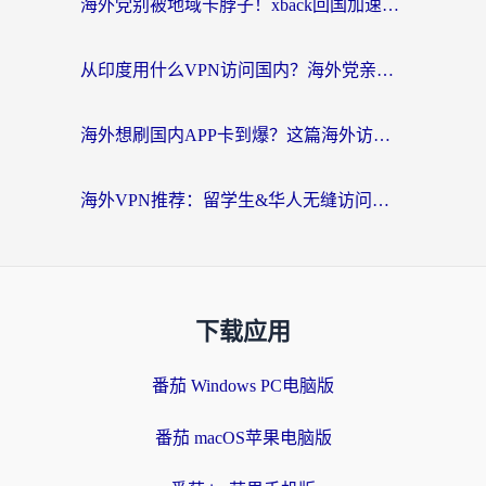
海外党别被地域卡脖子！xback回国加速器选择全攻略，轻松刷剧玩国服
从印度用什么VPN访问国内？海外党亲测的无缝回国上网指南
海外想刷国内APP卡到爆？这篇海外访问国内服务器加速指南帮你解决所有问题
海外VPN推荐：留学生&华人无缝访问国内资源的避坑指南
下载应用
番茄 Windows PC电脑版
番茄 macOS苹果电脑版