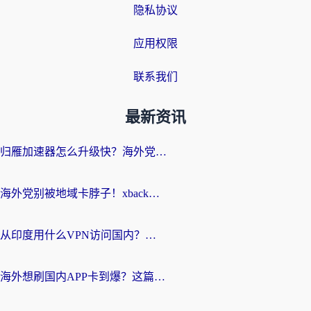
隐私协议
应用权限
联系我们
最新资讯
归雁加速器怎么升级快？海外党无缝访问国内资源的全攻略（附免费VPN推荐Dcard热门款）
海外党别被地域卡脖子！xback回国加速器选择全攻略，轻松刷剧玩国服
从印度用什么VPN访问国内？海外党亲测的无缝回国上网指南
海外想刷国内APP卡到爆？这篇海外访问国内服务器加速指南帮你解决所有问题