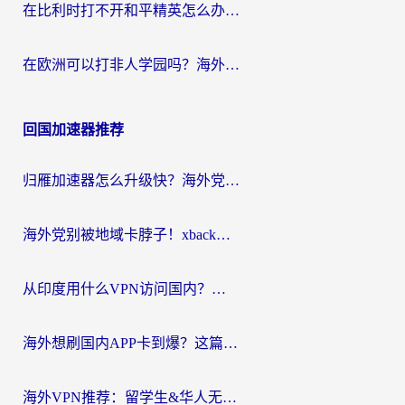
在比利时打不开和平精英怎么办？留学生亲测有效的国服游戏加速方案
在欧洲可以打非人学园吗？海外党国服游戏不卡顿的终极指南
回国加速器推荐
归雁加速器怎么升级快？海外党无缝访问国内资源的全攻略（附免费VPN推荐Dcard热门款）
海外党别被地域卡脖子！xback回国加速器选择全攻略，轻松刷剧玩国服
从印度用什么VPN访问国内？海外党亲测的无缝回国上网指南
海外想刷国内APP卡到爆？这篇海外访问国内服务器加速指南帮你解决所有问题
海外VPN推荐：留学生&华人无缝访问国内资源的避坑指南