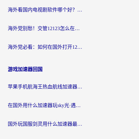
海外看国内电视剧软件哪个好？留学生亲测有效的追剧加速方案
海外党别愁！交管12123怎么在国外用？一篇搞定回国资源访问难题
海外党必看：如何在国外打开12123，解决小程序登录难题
游戏加速器回国
苹果手机航海王热血航线加速器从哪开启？海外玩家国服畅玩全攻略
在国外用什么加速器玩sky光·遇？海外玩家国服畅玩终极指南（附魔兽世界狂暴传奇解决方案）
国外玩国服剑灵用什么加速器最好？2026海外玩家亲测指南（附魔兽世界怀旧服精灵之境加速技巧）