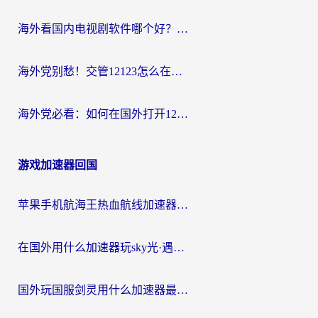
海外看国内电视剧软件哪个好？留学生亲测有效的追剧加速方案
海外党别愁！交管12123怎么在国外用？一篇搞定回国资源访问难题
海外党必看：如何在国外打开12123，解决小程序登录难题
游戏加速器回国
苹果手机航海王热血航线加速器从哪开启？海外玩家国服畅玩全攻略
在国外用什么加速器玩sky光·遇？海外玩家国服畅玩终极指南（附魔兽世界狂暴传奇解决方案）
国外玩国服剑灵用什么加速器最好？2026海外玩家亲测指南（附魔兽世界怀旧服精灵之境加速技巧）