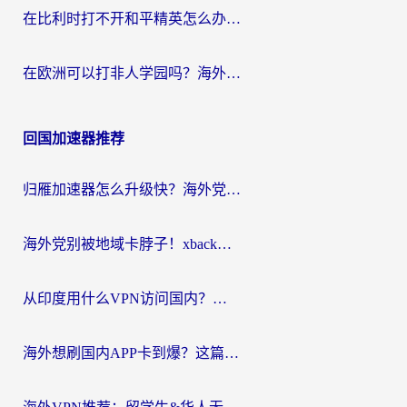
在比利时打不开和平精英怎么办？留学生亲测有效的国服游戏加速方案
在欧洲可以打非人学园吗？海外党国服游戏不卡顿的终极指南
回国加速器推荐
归雁加速器怎么升级快？海外党无缝访问国内资源的全攻略（附免费VPN推荐Dcard热门款）
海外党别被地域卡脖子！xback回国加速器选择全攻略，轻松刷剧玩国服
从印度用什么VPN访问国内？海外党亲测的无缝回国上网指南
海外想刷国内APP卡到爆？这篇海外访问国内服务器加速指南帮你解决所有问题