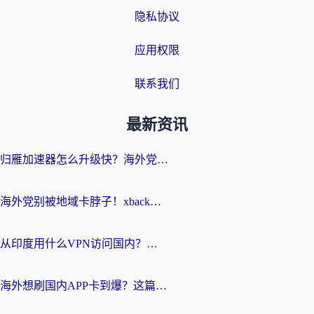
隐私协议
应用权限
联系我们
最新资讯
归雁加速器怎么升级快？海外党无缝访问国内资源的全攻略（附免费VPN推荐Dcard热门款）
海外党别被地域卡脖子！xback回国加速器选择全攻略，轻松刷剧玩国服
从印度用什么VPN访问国内？海外党亲测的无缝回国上网指南
海外想刷国内APP卡到爆？这篇海外访问国内服务器加速指南帮你解决所有问题