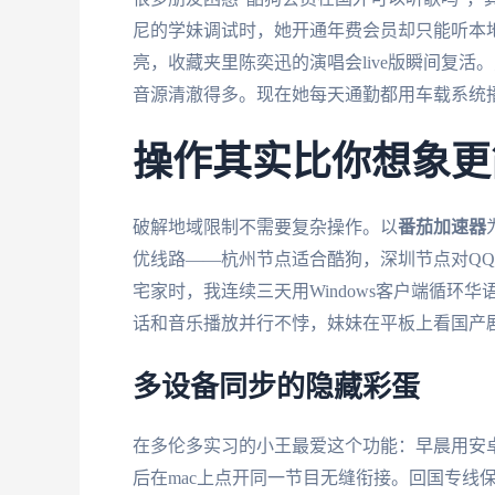
尼的学妹调试时，她开通年费会员却只能听本地
亮，收藏夹里陈奕迅的演唱会live版瞬间复
音源清澈得多。现在她每天通勤都用车载系统
操作其实比你想象更
破解地域限制不需要复杂操作。以
番茄加速器
优线路——杭州节点适合酷狗，深圳节点对Q
宅家时，我连续三天用Windows客户端循
话和音乐播放并行不悖，妹妹在平板上看国产
多设备同步的隐藏彩蛋
在多伦多实习的小王最爱这个功能：早晨用安卓
后在mac上点开同一节目无缝衔接。回国专线保