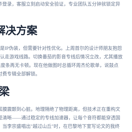
华登录，客服立刻启动安全验证，专业团队五分钟就锁定异
解决方案
是IP伪装，但需要针对性优化。上周首尔的设计师朋友抱怨
默认走游戏线路。切换番茄的影音专线后情况立改，尤其播放
进度条再无卡顿。现在他做图时总循环周杰伦歌单，说鼓点
付费专辑全部解锁。
梁
耳膜震颤到心脏。地理隔绝了物理距离，但技术正在重构文
经清晰——通过稳定的专线加速器，让每个音符都能穿透国
当李宗盛唱出"越过山丘"时，在巴黎地下室写论文的我终