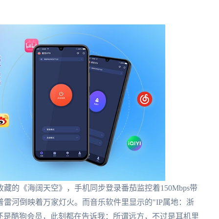
藏的《海阔天空》，手机同步登录番茄监控着150Mbps带
雷河倒映着万家灯火。而音乐软件里显示的"IP属地：浙
乐还是酷狗会员，此刻都在告诉我：所谓远方，不过是耳机里