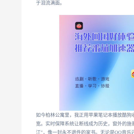
于泪流满面。
如今柏林公寓里，我正用苹果笔记本播放酷狗收
宽。实时保障系统让断线成为历史，窗外的施普
江"，像一封永不退件的家书。无论是QQ音