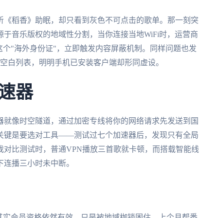
听《稻香》助眠，却只看到灰色不可点击的歌单。那一刻突
于音乐版权的地域性分割，当你连接当地WiFi时，运营商
这个"海外身份证"，立即触发内容屏蔽机制。同样问题也发
示空白列表，明明手机已安装客户端却形同虚设。
速器
器就像时空隧道，通过加密专线将你的网络请求先发送到国
关键是要选对工具——测试过七个加速器后，发现只有全局
我对比测试时，普通VPN播放三首歌就卡顿，而搭载智能线
下连播三小时未中断。
其实会员资格依然有效，只是被地域枷锁困住。上个月帮悉