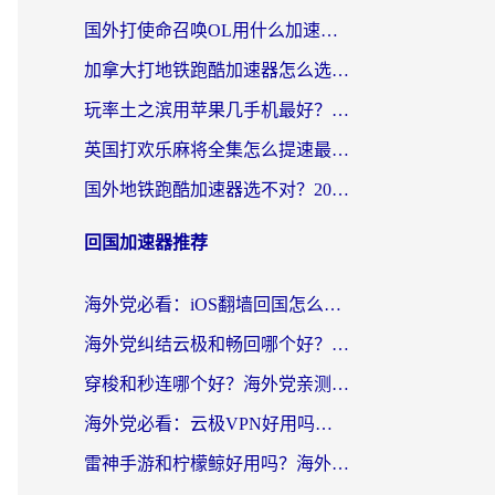
国外打使命召唤OL用什么加速器最好？海外玩家国服畅玩全攻略（附小众游戏加速技巧）
加拿大打地铁跑酷加速器怎么选？2026海外玩家实测指南（附王国纪元保卫萝卜3加速技巧）
玩率土之滨用苹果几手机最好？海外党必看的国服游戏加速+设备选择指南
英国打欢乐麻将全集怎么提速最快？海外党亲测有效的国服游戏加速指南
国外地铁跑酷加速器选不对？2026海外玩家必看的国服游戏加速全攻略
回国加速器推荐
海外党必看：iOS翻墙回国怎么选？一篇搞定无缝访问国内资源
海外党纠结云极和畅回哪个好？一篇讲透回国加速器怎么选（附避坑指南）
穿梭和秒连哪个好？海外党亲测3款回国加速器，教你在国外正常浏览国内网站
海外党必看：云极VPN好用吗？和GoLinkVPN对比哪个回国效果更好？附真实体验指南
雷神手游和柠檬鲸好用吗？海外党亲测3款回国加速器，教你避开破解VPN坑