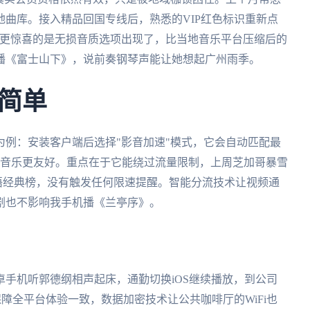
曲库。接入精品回国专线后，熟悉的VIP红色标识重新点
活。更惊喜的是无损音质选项出现了，比当地音乐平台压缩后的
播《富士山下》，说前奏钢琴声能让她想起广州雨季。
简单
为例：安装客户端后选择"影音加速"模式，它会自动匹配最
Q音乐更友好。重点在于它能绕过流量限制，上周芝加哥暴雪
环华语经典榜，没有触发任何限速提醒。智能分流技术让视频通
剧也不影响我手机播《兰亭序》。
手机听郭德纲相声起床，通勤切换iOS继续播放，到公司
障全平台体验一致，数据加密技术让公共咖啡厅的WiFi也