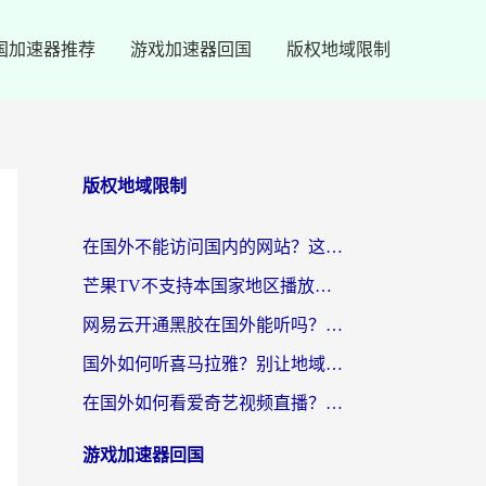
国加速器推荐
游戏加速器回国
版权地域限制
版权地域限制
在国外不能访问国内的网站？这篇攻略帮你无缝连接家乡资源
芒果TV不支持本国家地区播放该怎么解决？海外党追剧看片的终极指南
网易云开通黑胶在国外能听吗？海外党亲测有效的回国听音乐方案
国外如何听喜马拉雅？别让地域限制，断了你的中文声音陪伴
在国外如何看爱奇艺视频直播？海外党亲测有效的回国加速器指南
游戏加速器回国