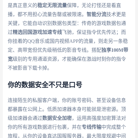
是真正意义的
稳定无限流量
保障，无论打怪还是看直
播，都不用担心流量告罄或被限速。
智能分流
技术更是
关键，它能自动识别数据包类型：传奇的游戏数据包通
过
精选回国游戏加速专线
飞驰，保证指令优先传达；而
你挂着的QQ音乐或国内视频APP的流量，则走另一条稳
定、高带宽但优先级稍低的影音专线。搭配
独享100M带
宽
级别的专用通道资源，才能确保在激战时刻你的指令
不被影音下载卡掉。
你的数据安全不只是口号
连接陌生的私服客户端，你的账号密码、甚至设备信息
都暴露在公网上。低质加速器本身可能就是泄密源。顶
级加速器会通过
数据安全加密
，运用高强度加密算法对
你的所有游戏数据进行包裹，并在
专线传输
中完成整个
旅程，从你的设备直达国服服务器，最大限度规避中间