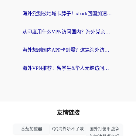
海外党别被地域卡脖子！xback回国加速器选择全攻略，轻松刷剧玩国服
从印度用什么VPN访问国内？海外党亲测的无缝回国上网指南
海外想刷国内APP卡到爆？这篇海外访问国内服务器加速指南帮你解决所有问题
海外VPN推荐：留学生&华人无缝访问国内资源的避坑指南
友情链接
番茄加速器
QQ海外听不了歌
国外打装甲战争