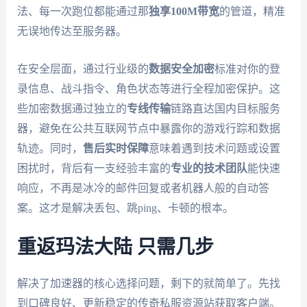
法、每一次跑位都能通过那
独享100M带宽
的管道，精准
无误地传达至服务器。
在安全层面，通过行业级的
数据安全加密
标准对你的登
录信息、战斗指令、角色状态等进行全程加密保护。这
些加密数据通过独立的
专线传输
链路直达国内目标服务
器，避免在公共互联网节点中暴露你的游戏行踪和数据
轨迹。同时，
售后实时保障
意味着遇到技术问题或设置
困扰时，背后有一支经验丰富的
专业的技术团队
能快速
响应，不再是冰冷的邮件回复或者机器人般的自动答
案。这才是解决丢包、跳ping、卡顿的根本。
重返玛法大陆 只需几步
解决了加速器的核心选择问题，剩下的就简单了。先找
到口碑良好、更新稳定的传奇私服资源站获取客户端。