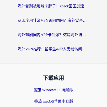
海外党别被地域卡脖子！xback回国加速器选择全攻略，轻松刷剧玩国服
从印度用什么VPN访问国内？海外党亲测的无缝回国上网指南
海外想刷国内APP卡到爆？这篇海外访问国内服务器加速指南帮你解决所有问题
海外VPN推荐：留学生&华人无缝访问国内资源的避坑指南
下载应用
番茄 Windows PC电脑版
番茄 macOS苹果电脑版