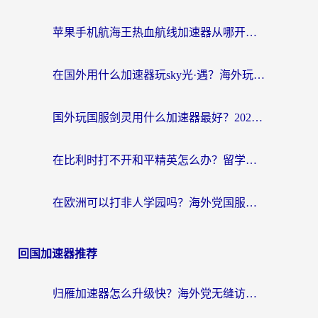
苹果手机航海王热血航线加速器从哪开启？海外玩家国服畅玩全攻略
在国外用什么加速器玩sky光·遇？海外玩家国服畅玩终极指南（附魔兽世界狂暴传奇解决方案）
国外玩国服剑灵用什么加速器最好？2026海外玩家亲测指南（附魔兽世界怀旧服精灵之境加速技巧）
在比利时打不开和平精英怎么办？留学生亲测有效的国服游戏加速方案
在欧洲可以打非人学园吗？海外党国服游戏不卡顿的终极指南
回国加速器推荐
归雁加速器怎么升级快？海外党无缝访问国内资源的全攻略（附免费VPN推荐Dcard热门款）