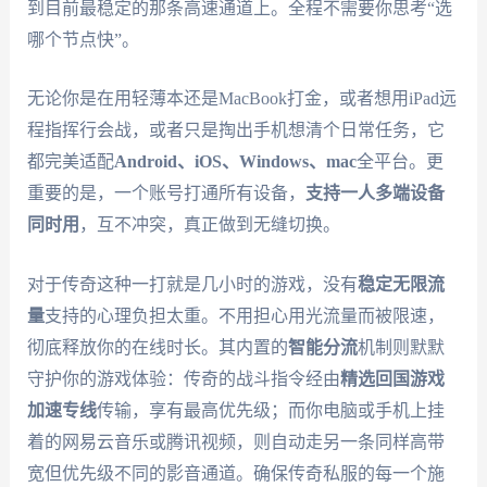
到目前最稳定的那条高速通道上。全程不需要你思考“选
哪个节点快”。
无论你是在用轻薄本还是MacBook打金，或者想用iPad远
程指挥行会战，或者只是掏出手机想清个日常任务，它
都完美适配
Android、iOS、Windows、mac
全平台。更
重要的是，一个账号打通所有设备，
支持一人多端设备
同时用
，互不冲突，真正做到无缝切换。
对于传奇这种一打就是几小时的游戏，没有
稳定无限流
量
支持的心理负担太重。不用担心用光流量而被限速，
彻底释放你的在线时长。其内置的
智能分流
机制则默默
守护你的游戏体验：传奇的战斗指令经由
精选回国游戏
加速专线
传输，享有最高优先级；而你电脑或手机上挂
着的网易云音乐或腾讯视频，则自动走另一条同样高带
宽但优先级不同的影音通道。确保传奇私服的每一个施