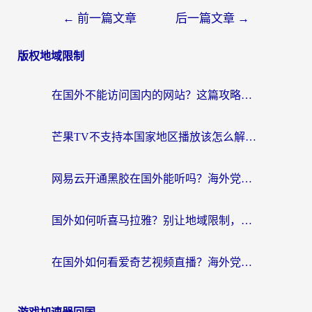
←
前一篇文章
后一篇文章
→
版权地域限制
在国外不能访问国内的网站？这篇攻略帮你无缝连接家乡资源
芒果TV不支持本国家地区播放该怎么解决？海外党追剧看片的终极指南
网易云开通黑胶在国外能听吗？海外党亲测有效的回国听音乐方案
国外如何听喜马拉雅？别让地域限制，断了你的中文声音陪伴
在国外如何看爱奇艺视频直播？海外党亲测有效的回国加速器指南