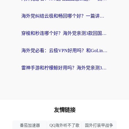
海外党纠结云极和畅回哪个好？一篇讲透回国加速器怎么选（附避坑指南）
穿梭和秒连哪个好？海外党亲测3款回国加速器，教你在国外正常浏览国内网站
海外党必看：云极VPN好用吗？和GoLinkVPN对比哪个回国效果更好？附真实体验指南
雷神手游和柠檬鲸好用吗？海外党亲测3款回国加速器，教你避开破解VPN坑
友情链接
番茄加速器
QQ海外听不了歌
国外打装甲战争