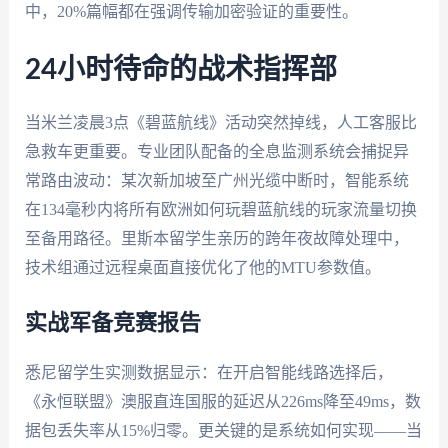
中，20%篇幅都在强调传输加密验证的重要性。
24小时待命的战术指挥部
当米兰凌晨3点《碧蓝航线》活动突然掉线，人工客服比
急救车更重要。专业团队配备的全息监测系统会捕捉异
常路由波动：某次新加坡至广州光缆中断时，智能系统
在134毫秒内将所有欧洲如何玩碧蓝航线的玩家流量切换
至备用路径。里斯本留学生亲历的跨年夜故障处理中，
技术组通过远程桌面直接优化了他的MTU参数值。
实战军备竞赛报告
悉尼留学生实测数据显示：在开启智能线路选择后，
《永恒联盟》澳服直连国服的延迟从226ms降至49ms，数
据包丢失率从15%归零。更关键的是系统如何实现——当