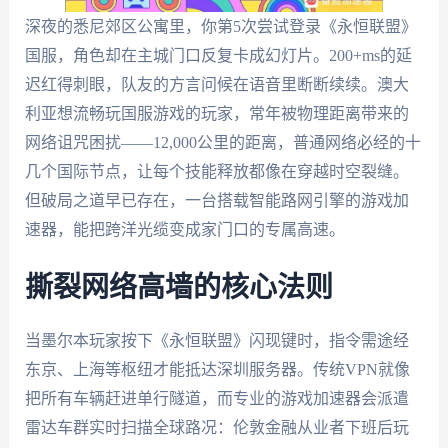
深夜的悉尼郊区公寓里，你第5次尝试登录《永恒联盟》
国服，角色却在主城门口反复卡成幻灯片。200+ms的延
迟红得刺眼，队友的方言问候在语音里断断续续。澳大
利亚想流畅玩国服游戏的玩家，常年被物理距离带来的
网络诅咒困扰——12,000公里的距离，普通网络必经的十
几个国际节点，让每个技能释放都像在穿越时空裂缝。
但破局之道早已存在，一台搭载智能路网引擎的游戏加
速器，能把跨洋光缆变成家门口的专属高速。
撕裂网络高墙的核心法则
当墨尔本玩家按下《永恒联盟》闪现键时，指令需途经
东京、上海等枢纽才能抵达深圳服务器。传统VPN就像
把所有车辆赶进单行隧道，而专业的游戏加速器会派遣
雷达车群实时扫描全球路况：伦敦金融从业者下班后玩