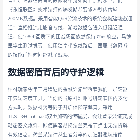
普通加速器在高峰时段限制带宽如同节流的水管，而
《永恒联盟》奥术法师的爆发期却要求20秒内传输
200MB数据。采用智能QoS分流技术的系统会构建动态通
道：直播推流走影音专线，游戏数据包进入低延迟通
道，使1080P画质下的团战场面依然保持37ms响应。马德
里学生测试发现，使用独享带宽线路后，国服《剑网3》
的技能前摇时间缩减了82%。
数据密盾背后的守护逻辑
柏林玩家今年三月遭遇的金融诈骗警醒着我们：加速器
不只是速度工具。当你的《原神》账号绑定着国内支付
方式时，数据裸奔等同于开启保险箱跳舞。采用
TLS1.3+ChaCha20双重加密的传输层，会让登录凭证变成
动态密文炮弹，即使黑客劫持法兰克福节点也无法拆解
有效信息。荷兰某法律从业者分享的加速器避坑指南