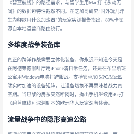
《碧蓝航线》的路径需求，与留学生用Mac打《永劫无
间》的数据包特性截然不同。在芝加哥研究"国外玩儿浮
生为卿歌用什么加速器"的玩家实测报告指出，80%卡顿
源自本地运营商路由绕行。
多维度战争装备库
真正的跨洋作战需要立体化装备。你永远不知道今天是
在阿德莱德咖啡厅用iPhone清日常任务，还是在布里斯班
公寓用Windows电脑打跨服战。支持安卓/iOS/PC/Mac四
端实时加速的设备矩阵，让设备切换不再意味着战力真
空期。当巴黎的房东突然断网时，掏出手机继续用4G打
《碧蓝航线》深渊副本的欧洲华人玩家深有体会。
流量战争中的隐形高速公路