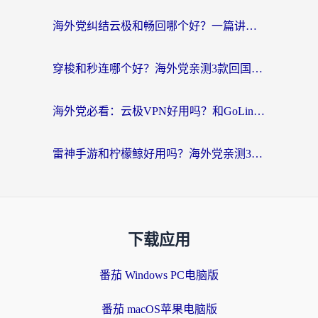
海外党纠结云极和畅回哪个好？一篇讲透回国加速器怎么选（附避坑指南）
穿梭和秒连哪个好？海外党亲测3款回国加速器，教你在国外正常浏览国内网站
海外党必看：云极VPN好用吗？和GoLinkVPN对比哪个回国效果更好？附真实体验指南
雷神手游和柠檬鲸好用吗？海外党亲测3款回国加速器，教你避开破解VPN坑
下载应用
番茄 Windows PC电脑版
番茄 macOS苹果电脑版