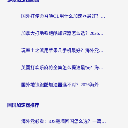
游戏加速器回国
国外打使命召唤OL用什么加速器最好？海外玩家国服畅玩全攻略（附小众游戏加速技巧）
加拿大打地铁跑酷加速器怎么选？2026海外玩家实测指南（附王国纪元保卫萝卜3加速技巧）
玩率土之滨用苹果几手机最好？海外党必看的国服游戏加速+设备选择指南
英国打欢乐麻将全集怎么提速最快？海外党亲测有效的国服游戏加速指南
国外地铁跑酷加速器选不对？2026海外玩家必看的国服游戏加速全攻略
回国加速器推荐
海外党必看：iOS翻墙回国怎么选？一篇搞定无缝访问国内资源