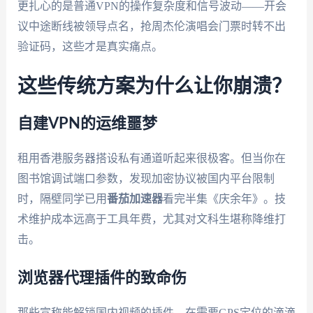
更扎心的是普通VPN的操作复杂度和信号波动——开会
议中途断线被领导点名，抢周杰伦演唱会门票时转不出
验证码，这些才是真实痛点。
这些传统方案为什么让你崩溃？
自建VPN的运维噩梦
租用香港服务器搭设私有通道听起来很极客。但当你在
图书馆调试端口参数，发现加密协议被国内平台限制
时，隔壁同学已用
番茄加速器
看完半集《庆余年》。技
术维护成本远高于工具年费，尤其对文科生堪称降维打
击。
浏览器代理插件的致命伤
那些宣称能解锁国内视频的插件，在需要GPS定位的滴滴