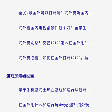
全民k歌国外可以打开吗？海外党听国内音乐听书的实用指南
海外看国内电视剧软件哪个好？留学生亲测有效的追剧加速方案
海外党别愁！交管12123怎么在国外用？一篇搞定回国资源访问难题
海外党必看：如何在国外打开12123，解决小程序登录难题
游戏加速器回国
苹果手机航海王热血航线加速器从哪开启？海外玩家国服畅玩全攻略
在国外用什么加速器玩sky光·遇？海外玩家国服畅玩终极指南（附魔兽世界狂暴传奇解决方案）