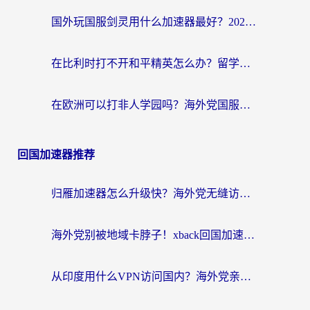
国外玩国服剑灵用什么加速器最好？2026海外玩家亲测指南（附魔兽世界怀旧服精灵之境加速技巧）
在比利时打不开和平精英怎么办？留学生亲测有效的国服游戏加速方案
在欧洲可以打非人学园吗？海外党国服游戏不卡顿的终极指南
回国加速器推荐
归雁加速器怎么升级快？海外党无缝访问国内资源的全攻略（附免费VPN推荐Dcard热门款）
海外党别被地域卡脖子！xback回国加速器选择全攻略，轻松刷剧玩国服
从印度用什么VPN访问国内？海外党亲测的无缝回国上网指南